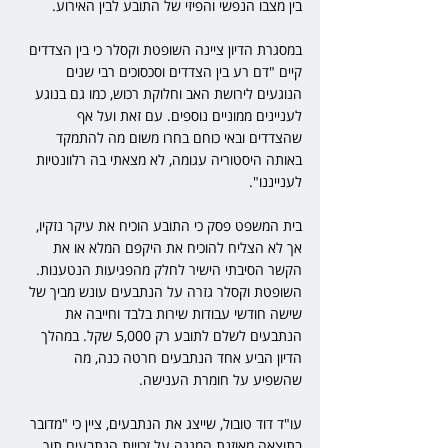
בין מצבו הנפשי והפיזי של התובע לבין האירוע.
במסגרת הדיון ציינה השופטת וקסלר כי בין הצדדים 
קיים "דם רע בין הצדדים וסכסוכים רבי שנים 
הנוגעים לירושת האב וחלוקת רכוש, כמו גם בנוגע 
לעניינים ממוניים נוספים. עם זאת ועל אף 
שהצדדים ובאי כוחם בחרו משום מה להתמקד 
באותה היסטוריה עגומה, לא מצאתי בה רלוונטיות 
לענייננו".
בית המשפט פסק כי התובע הוכיח את עיקר נזקיו, 
אך לא הצליח להוכיח את היקפם המלא או את 
הקשר הסיבתי הישיר לחלק מהפגיעות הנטענות. 
השופטת וקסלר גזרה על הנתבעים עונש מביך של 
שישה חודשי עבודות שירות בלבד וחייבה את 
הנתבעים לשלם לתובע רק 5,000 שקל. במהלך 
הדיון הביע אחד הנתבעים חרטה כנה, מה 
שהשפיע על חומרת הענישה.
עו"ד דוד טובול, שייצג את הנתבעים, ציין כי "מדובר 
בתוצאה מאוזנת המגנה על זכויות הנתבעים תוך 