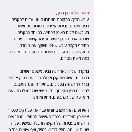
מאת: שלמה בן ברוך
,  
עונש מביך: בתקופה האחרונה אנו עדים למקרים 
רבים שבהם עבירות אלימות חמורות מסתיימות 
בעונשים קלים באופן מפתיע. במיוחד במקרים 
שבהם אדם הותקף פיזית ונפגע קשות, ולעיתים 
התוקף מקבל עונש שאינו משקף את חומרת 
המעשה – כמו עבודות שירות ובנוסף צו הרחקה של 
כמה מאות מטרים.
במקרה שנדון לאחרונה בבית משפט השלום 
ברחובות, השופטת קרן וקסלר הכריעה בתיק אזרחי 
נגרר להרשעה בפלילים. בתיק זה עתר התובע, 
לפיצויים בגין נזקי גוף ונזק נפשי שנגרמו לו כתוצאה 
מתקיפה של הנתבעים, אחיו ואחיינו.
האירועים התרחשו בחודש פברואר, על רקע סכסוך 
אישי בין הצדדים. בכתב האישום המתוקן, הנתבעים 
הורשעו בעבירות של תקיפה וחבלה ממשית על ידי 
שניים או יותר, היזק לרכוש במזיד, ואף איומים. על פי 