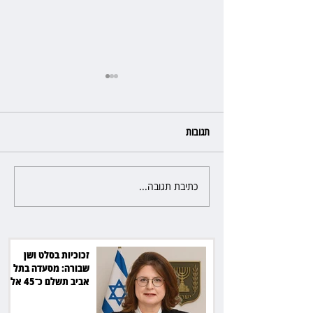
תגובות
כתיבת תגובה...
ליאור אשכנזי התלונן שכסף נעלם
בהפקדה במרכנתיל: הבנק יחזיר
7,700 שקל
זכוכיות בסלט ושן
שבורה: מסעדה בתל
אביב תשלם כ־45 אלף
שקל