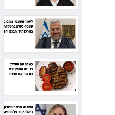
ליאור אשכנזי התלונן
שכסף נעלם בהפקדה
במרכנתיל: הבנק יחזיר
7,700 שקל
כשרה עם סטייל:
רג'ינה המסקרנת
כובשת את סצנת
הגורמה בלב תל אביב
השכנה מרמת השרון
ניהלה קרב על החניה -