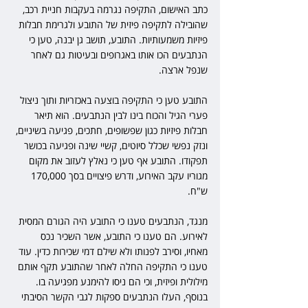
כתב האישום, התקיפה נגרמה בעקבות חניית רכב, 
שהובילה לתקיפה פיזית של התובע ולגרימת חבלות 
פיזיות משמעותיות. התובע, תושב גן יבנה, טען כי 
הנתבעים הכו אותו באגרופים ובעיטות גם לאחר 
שנפל ארצה.
התובע טען כי התקיפה בוצעה באכזריות ותוך ניצול 
פערי הגיל והכוח בינו לבין הנתבעים. הוא תיאר 
חבלות פיזיות כגון שפשופים, חתכים, פגיעה בשיניים, 
ונזק נפשי שכלל סיוטים, קשיי שינה ופגיעה בכושר 
תפקודו. התובע אף טען כי נאלץ לעזוב את מקום 
מגוריו עקב האירוע, ודרש פיצויים בסך 170,000 
ש"ח.
מנגד, הנתבעים טענו כי התובע היה הגורם המסית 
לאירוע. הם טענו כי התובע, אשר השכיר נכס 
מאחיו, וסירב לפנותו ולא שילם דמי שכירות כדין. עוד 
טענו כי התקיפה החלה לאחר שהתובע תקף אותם 
מילולית ופיזית, וכי הם ניסו להימנע מפגיעה בו. 
בנוסף, העלו הנתבעים ספקות לגבי הקשר הסיבתי 