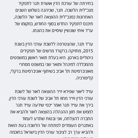
בחירתה של עורכת הדין אושרת תגר לתפקיד 
מנכ"לית הלשכה. תגר, שכיהנה בשלוש השנים 
האחרונות כמנכ"לית ההוצאה לאור של הלשכה, 
תיכנס לתפקיד החדש בסוף החודש, במקומו של 
עו"ד איתי שונשיין שיסיים את כהונתו.
עו"ד תגר, שהצטרפה ללשכת עורכי הדין בשנת 
2015, מחזיקה ברקורד מרשים של תפקידים 
ניהוליים בארגון. היא בעלת תואר ראשון במשפטים 
מהמכללה למינהל ותואר שני במשפט מסחרי 
מאוניברסיטת תל אביב בשיתוף אוניברסיטת ברקלי, 
קליפורניה.
עו״ד ליאור שפירא יו״ר ההוצאה לאור של לשכת 
עורכי הדין ויו״ר מחוז תל אביב של לשכת עורכי הדין, 
בירך את עו״ד תגר ואמר ״כפי שידעה עו״ד תגר 
לממש את חזון ההנהלה בהוצאה לאור ולהביא את 
החברה להצלחה, אני ובטוח שתדע לעמוד 
באתגרים העומדים לפתחה של הלשכה בעת הזאת 
ולהביא ערך רב לציבור עורכי הדין בישראל בחוכמה 