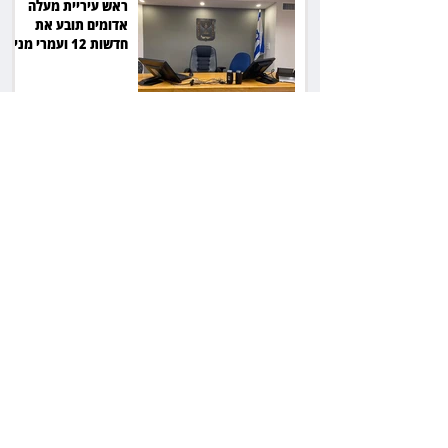
ראש עיריית מעלה
אדומים תובע את
חדשות 12 ועמרי מניב
ב־150 אלף שקל
רשת המרפאות "טרם"
לא זיהתה אפנדיציט -
ותפצה ב־736 אלף
שקל
הרשמת אישרה לתפוס
את רכב היוקרה בסיוע
המשטרה, השופט ביטל
את המהלך