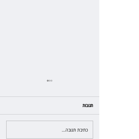
תגובות
כתיבת תגובה...
פרקליטת מחוז חיפה בדרך
לפרישה: תקבל יותר ממיליון שקל