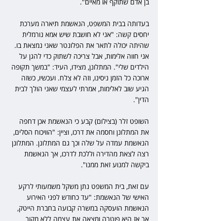
בן אדם שתוקף או מאיים".
בעדותה בבית המשפט, הנאשמת תיארה מערכת 
יחסים קשה: "אני לא חושבת שיש אמא נורמלית 
שהיתה יכולה לתאר את הפלונטר שאני נמצאת בו. 
אני חווה אלימות, אבל צריכה לשתוק כדי להגן על 
הילדים שלי". המתלונן, מצידו, העיד: "במשך תקופה 
ארוכה כל הזמן ניסינו, וזה לא צלח. ועכשיו, כשזה 
הגיע שוב לאלימות, אמרתי לעצמי שאני הולך לבית 
הדין".
השופט זלר (בצילום) קבע כי הנאשמת אכן דחפה 
את המתלונן וחסמה את דרכו, וציין: "הוויכוח הסלים, 
הנאשמת עמדה על שלה וכך גם המתלונן. המתלונן 
רצה לצאת מהדירה וללכת לדרכו, אך הנאשמת 
ביקשה למנוע זאת ממנו".
עם זאת, בית המשפט נתן משקל משמעותי לרקע 
האישי של הנאשמת: "עד כחודש לפני האירוע 
הנאשמת הועסקה במשרה קבועה בחברת הייטק, 
אך אז היא פוטרה ומצאה את עצמה ללא מקור 