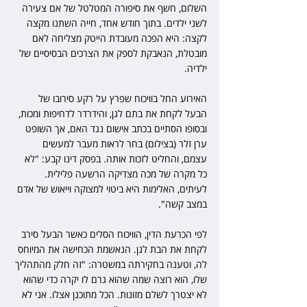
השלום, חשף את סיפורה המטלטל של אם צעירה 
לשני ילדים. בתוך חודש אחד, חייה השתנו מקצה 
לקצה: היא הפכה מעובדת הייטק מצליחה לאם 
מובטלת, הנאבקת לספק את הצרכים הבסיסיים של 
ילדיה. 
האירוע החל בוויכוח שפרץ על רקע סירובו של 
הבעל לקחת את בתם לגן, והידרדר לדחיפות ומכות, 
ובסופו הסתיים בכתב אישום נגד האם, אך השופט 
ערן זלר (בצילום) בחר לראות מעבר למעשים 
עצמם, והחליט לזכות אותה. בפסק דינו קבע: "לא 
כל מקרה של מכה מצדיקה הרשעה פלילית. 
לעיתים, האלימות היא ביטוי למצוקה וייאוש של אדם 
במצב קשה".
לפי הכרעת הדין, הוויכוח הסלים כאשר הבעל סירב  
לקחת את הבת לגן. הנאשמת הכחישה את המיוחס 
לה, וטענה בחקירתה במשטרה: "זה חלק מהתהליך 
שלו, הוא רוצה שמה שהוא גרם לו יקרה כדי שהוא 
לא יצטרך לשלם מזונות. הכל מתוכנן אצלו. אני לא 