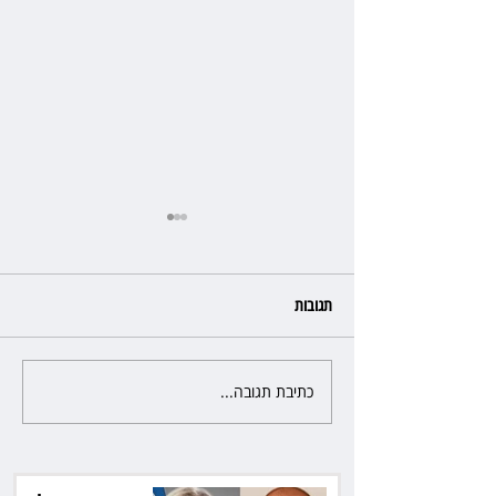
תגובות
כתיבת תגובה...
שילוב ילדי מהגרים בבתי ספר
הגיע לעליון: עיריית ת"א תשלם
30 אלף שקל הוצאות