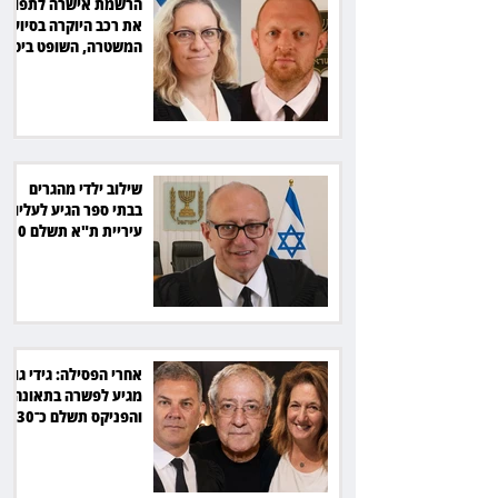
הרשמת אישרה לתפוס
את רכב היוקרה בסיוע
המשטרה, השופט ביטל
את המהלך
שילוב ילדי מהגרים
בבתי ספר הגיע לעליון:
עיריית ת"א תשלם 30
אלף שקל הוצאות
אחרי הפסילה: גידי גוב
מגיע לפשרה בתאונה,
והפניקס תשלם כ־30
אלף שקל