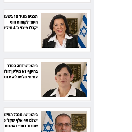
תכנים מגיל 18 בשעות
היום: לקוחות הוט
יקבלו פיצוי ב־4 מיליון
שקל
ביהמ"ש דחה הסדר
בהיקף 61 מיליון דולר:
עמיתי סלייס לא יכונסו
להצבעה
ביהמ"ש: מנהל העיזבון
ישלם 40 אלף שקל על
שחרור כספי נאמנות