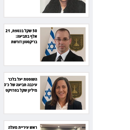
50 שקל בכספת, 21
אלף בתביעה:
בריקסטון דורשת
תשלום על עיכוב בפינוי
השופטת יעל בלכר
עיכבה תביעה של כ־40
מיליון שקל בפרויקט
סולארי
ראש עיריית מעלה