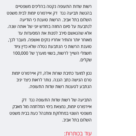
רשות שדות התעופה נקטה בהליכים משפטיים 
בהגשת תביעה נגד  דק איירפורט יזמות לבית משפט 
השלום בתל אביב. הרשות טוענת כי הודיעה 
לנתבעת על סיום החוזה בחודש יוני של אותה שנה. 
אלא שהנאשם סירב לפנות את המסעדות עד 
מאוחר יותר והותיר אחריו נזקים ואשפה. מעבר לכך, 
טוענת הרשות כי הנתבעת נטלה שלא כדין ציוד 
חשמלי השייך לרשות, בשווי מוערך של 100,000 
שקלים.
נכון למועד כתיבת שורות אלה, דק איירפורט יזמות 
טרם הגישה כתב הגנה. נותר לראות כיצד יגיב 
הנתבע לטענות רשות שדות התעופה.
התביעה של רשות שדות התעופה נגד  דק 
איירפורט יזמות, נמצאת בימי המלחמה מול מאבק 
משפטי השנוי במחלוקת ומתנהל כעת בבית משפט 
השלום בתל אביב.
עוד בכותרות: 