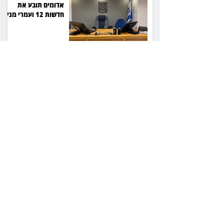
אדומים תובע את
חדשות 12 ועמרי מניב
ב־150 אלף שקל
רשת המרפאות "טרם"
לא זיהתה אפנדיציט -
ותפצה ב־736 אלף
שקל
הרשמת אישרה לתפוס
את רכב היוקרה בסיוע
המשטרה, השופט ביטל
את המהלך