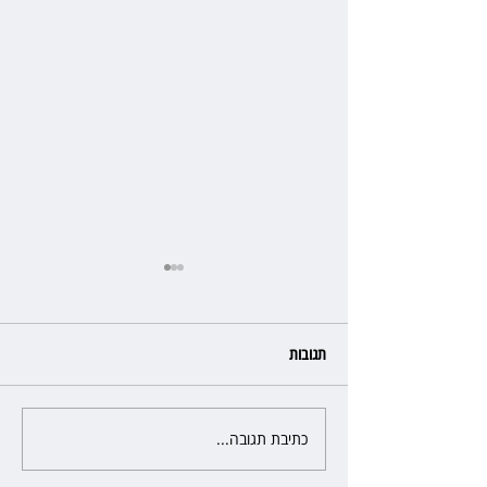
תגובות
כתיבת תגובה...
פרקליטת מחוז חיפה בדרך
לפרישה: תקבל יותר ממיליון שקל