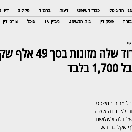
זין הדיגיטלי
כבוד השופט
דעות
ברנז'ה
פלילים
דיני
ורה
פסק דין
בית המשפט
מגזין TV
אוכל
עורכי דין
תבעה מהפרוד שלה מזונות בסך 49 אל
 בלבד
יבל מבית המשפט 
 לאחרונה אישה 
לם לה ולשלושת 
מזונות בסך 49 אלף שקל בחודש, 