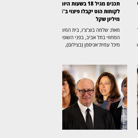
ע
תכנים מגיל 18 בשעות היום:
לקוחות הוט יקבלו פיצוי ב־4
מיליון שקל
ר
מאת: שלמה בוצ'צ'ו, בית המשפט
המחוזי בתל אביב, בפני השופטת
ר
מיכל עמית־אניסמן (בצילום),
אישר הסדר פשרה בתובענה
ייצוגית נגד חברת הוט, לאחר
ני
שנטען כי בשעות היום שודרו
בערוציה תכנים שאינם מיועדים
ן
לילדים. במסגרת ההסדר, הוט
תעניק ללקוחות הטלוויזיה שלה
וא
הטבות בשווי כולל של 4 מיליון
ת,
שקל. ההליך נפתח על ידי שני
קטינים, באמצעות אימם, בטענה
כי החברה אפשרה חשיפה של
ילדים לתכנים שסווגו לצפייה מגיל
ש
18. לטענת המבקשים, במשך