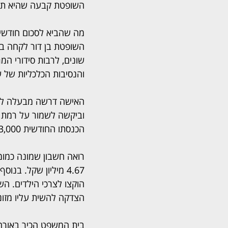
השופטת קבעה שהיא תקבל 1,700 
מה שהביא לסכום חודשי 
השופטת בן דור לקחה בח
שונים, לרבות סידורי המג
והנסיבות הכלכליות של ש
וביקשה לשמור על רמת הח
הכנסתו החודשית 13,000 ₪ וכי הם חיו מעבר ליכולתם בסיוע כלכלי מאביו.
רואה חשבון שמונה כמומ
הוקצו לצרכי הילדים. הש
הצדקה להשית עליו מזונ
בית המשפט הכיר באורח 