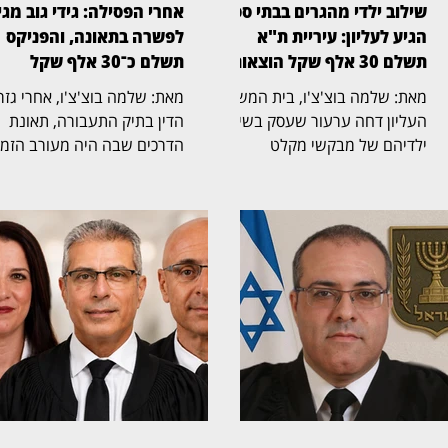
שילוב ילדי מהגרים בבתי ספר
אחרי הפסילה: גידי גוב מגי
הגיע לעליון: עיריית ת"א
לפשרה בתאונה, והפניקס
תשלם 30 אלף שקל הוצאות
תשלם כ־30 אלף שקל
מאת: שלמה בוצ'צ'ו, בית המשפט
מאת: שלמה בוצ'צ'ו, אחרי גז
העליון דחה ערעור שעסק בשילוב
הדין בתיק התעבורה, תאונת
ילדיהם של מבקשי מקלט
הדרכים שבה היה מעורב הזמ
ומהגרים שהגיעו לישראל מארצות
גידי גוב מגיעה כעת לסיום גם
אפריקה וחיים בה ללא מעמד
בזירה האזרחית. בית המשפט
קבע, במערכת החינוך היסודית
לתביעות קטנות בתל אביב, בפ
בתל אביב. את פסק הדין כתב
הרשם הבכיר מיכאל שמפל
השופט אלכס שטיין (בצילום),
(בצילום), נתן תוקף של פסק די
ואליו הצטרפו הנשיא יצחק עמית
להסדר פשרה, שלפיו חברת
והשופטת גילה כנפי־שטייניץ.
הביטוח הפניקס תשלם את מל
ההרכב קבע כי בנסיבות שנוצרו
סכום התביעה, ולא סכום מופח
הערעור מיצה את עצמו ולכן
29,364 שקל, בגין נזק שנגרם
נדחה. ההליך החל באוגוסט
לאחד מכלי הרכב שנפגעו
2021, כאשר יוסף מוחמד בראון
בתאונה. ההליך האזרחי נולד
ו־763 עותרים נוספים הגישו
בעקבות תאונת שרשרת בכבי