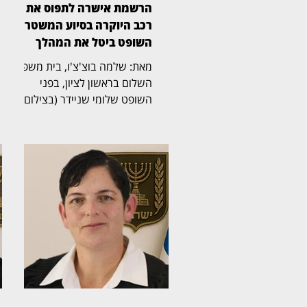
הרשמת אישרה לתפוס את
רכב היוקרה בסיוע המשטרה,
השופט ביטל את המהלך
מאת: שלמה בוצ'צ'ו, בית משפט
השלום בראשון לציון, בפני
השופט שלומי שניידר (בצילום),
קיבל את תביעתו של יאיר חדד,
בעליו המקורי של רכב יוקרה מסוג
BMW, ששוויו מאות אלפי שקלים.
בפסק דין ברור ומכריע קבע
השופט כי הרכב שייך לחדד, הורה
לרשום אותו מחדש על שמו
במשרד הרישוי וביטל את
השעבוד שנרשם לטובת מימון
ישיר. זאת לאחר שרשמת ההוצאה
לפועל עינת להבי אשר (בצילום)
אישרה קודם לכן לתפוס את הרכב,
לאחסנו ולבטחו, ואף להסתייע