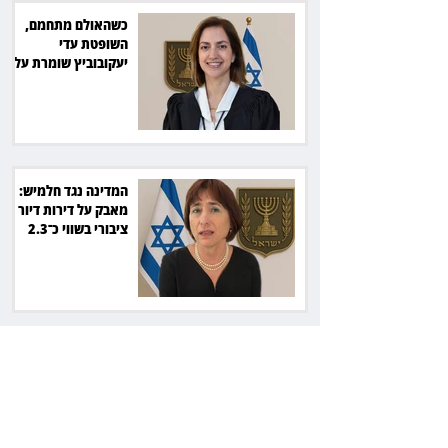
כשהאולם מתחמם,
השופטת עדי
יעקובוביץ שומרת על
קור רוח ושליטה
המדינה נגד חלמיש:
מאבק על דירות דיור
ציבורי בשווי כ־2.3
מיליארד שקל
זכוכיות בסלט ושן
שבורה: מסעדה בתל
אביב תשלם כ־45 אלף
שקל