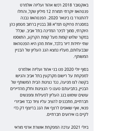
באוקטובר 2018 רכשו אהוד ועליזה אולמרט 
פנטהאוז יוקרתי תמורת 12 מיליון שקל, והחלו 
להתגורר בו בינואר 2020. הפנטהאוז נבנה 
במסגרת פרויקט תמ"א 38 בבניין ברחוב מטמון כהן 
היוקרתי, סמוך לכיכר המדינה בתל אביב. שכלל 
במקור שלוש קומות מעל קומת הקרקע, התווספו 
שתי יחידות דיור בלבד, אחת מהן היא הפנטהאוז 
שבבעלותם, מעליו נמצא הגג העליון של הבניין 
המשותף.
בסוף יולי 2020 פנו בני אהוד ועליזה אולמרט 
למפקחת על רישום מקרקעין בתל אביב והגישו 
בקשה לצו מניעה, נגד נציגות הבית המשותף של 
הבניין, בתביעתם טענו כי הנציגות וחלק מהדיירים 
עושים שימוש בגג העליון לפעילות ומפגשים 
חברתיים, מתכננים להציב עליו ציוד כבד ואביזרי 
פנאי, ואף שואפים לרצף את הגג בריצוף דק כדי 
לקיים בו אירועים חברתיים. 
ביולי 2021 ערכה המפקחת אושרת ארפי מוראי 