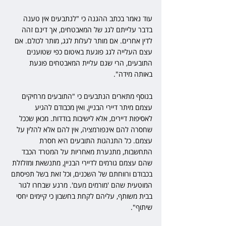
עוד נאמר בכתב ההגנה כי "לנתבעים אין טענה 
בדבר עלייתם לגג של המאבטחים, אך דינם זהה 
לדין אחרים. אם מותר לעלות לגג, מותר לכולם. אם 
עצם העלייה לגג פוגעת באיטום כפי שטוענים 
התובעים, הרי שגם עליית המאבטחים פוגעת 
באותה מידה".
בנוסף מתארים הנתבעים כי "התובעים מרחיקים 
עצמם מיתר דיירי הבניין, ואין מכבודם להגיע 
לאסיפות דיירים, אלא לישיבות בודדות. מכאן שככל 
שחסרה להם אינפורמציה, אין להם אלא להלין על 
עצמם. כל התנהגות התובעים היא חסרת 
התחשבות, מתנערת מאחריות על המטרד הכבד 
שהם עצמם גורמים לדיירי הבניין, מתנשאת ומזלזלת 
בכבודם ורווחתם של השכנים, וכל זאת בשל תפיסתם 
המוטעית שהם 'מורמים מעם'. מרגע שבחרו לגור 
בבית משותף, עליהם לקחת בחשבון כי קיימים יחסי 
שיתוף".