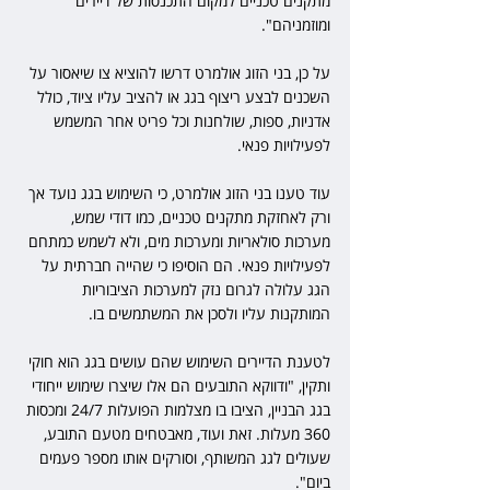
מתקנים טכניים למקום התכנסות של דיירים 
ומוזמניהם".
על כן, בני הזוג אולמרט דרשו להוציא צו שיאסור על 
השכנים לבצע ריצוף בגג או להציב עליו ציוד, כולל 
אדניות, ספות, שולחנות וכל פריט אחר המשמש 
לפעילויות פנאי.
עוד טענו בני הזוג אולמרט, כי השימוש בגג נועד אך 
ורק לאחזקת מתקנים טכניים, כמו דודי שמש, 
מערכות סולאריות ומערכות מים, ולא לשמש כמתחם 
לפעילויות פנאי. הם הוסיפו כי שהייה חברתית על 
הגג עלולה לגרום נזק למערכות הציבוריות 
המותקנות עליו ולסכן את המשתמשים בו.
לטענת הדיירים השימוש שהם עושים בגג הוא חוקי 
ותקין, "ודווקא התובעים הם אלו שיצרו שימוש ייחודי 
בגג הבניין, הציבו בו מצלמות הפועלות 24/7 ומכסות 
360 מעלות. זאת ועוד, מאבטחים מטעם התובע, 
שעולים לגג המשותף, וסורקים אותו מספר פעמים 
ביום".