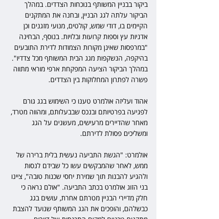
ביקור בבניין המשותף בנוכחות הצדדים. במהלך 
הביקור עלתה לגג הבניין, ובחנה את המתקנים 
הקיימים בו, דודי שמש, קולטים, מנועי מזגנים וכן 
אדניות עץ וספות קרועות ובלויות. בנוסף, הבחינה 
"במרפסות שאינן מקורות הצמודות לדירת התובעים 
בהיקפה, הנשקפות מגג הבית המשותף מכל צדדיו". 
במהלך הביקור הציעה המפקחת ארפי מוראי מתווה 
פשרה לפתרון המחלוקות בין הצדדים.
אהוד ועליזה אולמרט טענו כי השימוש בגג גורם 
לפגיעה בפרטיותם ובנכס שבבעלותם, ומהווה מטרד, 
מאחר שהדיירים מרעישים, מעשנים על הגג 
ומשליכים פסולת לדירתם.
אולמרט: "הגשת התביעה נעשית בלית ברירה של 
ממש, לאחר שהמבקשים עשו כל שבידם לנסות 
ולהגיע להבנות תוך שמירת יחסי שכנות טובה", ציינו 
בני הזוג אולמרט בכתב התביעה. "אולם נראה כי 
חלק מדיירי הבניין מטרתם אחרת, עושים בגג 
כבשלהם, והופכים את הגג המשותף שנועד להצבת 