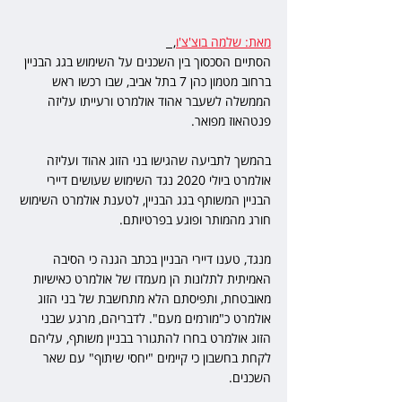
מאת: שלמה בוצ'צ'ו
,  
הסתיים הסכסוך בין השכנים על השימוש בגג הבניין 
ברחוב מטמון כהן 7 בתל אביב, שבו רכשו ראש 
הממשלה לשעבר אהוד אולמרט ורעייתו עליזה 
פנטהאוז מפואר.  
בהמשך לתביעה שהגישו בני הזוג אהוד ועליזה 
אולמרט ביולי 2020 נגד השימוש שעושים דיירי 
הבניין המשותף בגג הבניין, לטענת אולמרט השימוש 
חורג מהמותר ופוגע בפרטיותם.
מנגד, טענו דיירי הבניין בכתב הגנה כי הסיבה 
האמיתית לתלונות הן מעמדו של אולמרט כאישיות 
מאובטחת, ותפיסתם הלא מתחשבת של בני הזוג 
אולמרט כ"מורמים מעם". לדבריהם, מרגע שבני 
הזוג אולמרט בחרו להתגורר בבניין משותף, עליהם 
לקחת בחשבון כי קיימים "יחסי שיתוף" עם שאר 
השכנים.