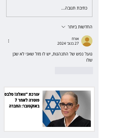
כתיבת תגובה...
כשהאולם מתחמם, השופטת עדי
יעקובוביץ שומרת על קור רוח
ושליטה
החדשות ביותר
אורח
27 בנוב׳ 2024
גועל נפש של התנהגות, יש לו מזל שאני לא שכן 
שלו
לייק
להשיב
עורכת "וואלה! סלבס"
פוטרה לאחר 7
באוקטובר: החברה
תשלם כ־54 אלף שקל