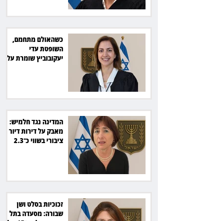
כשהאולם מתחמם,
השופטת עדי
יעקובוביץ שומרת על
קור רוח ושליטה
המדינה נגד חלמיש:
מאבק על דירות דיור
ציבורי בשווי כ־2.3
מיליארד שקל
זכוכיות בסלט ושן
שבורה: מסעדה בתל