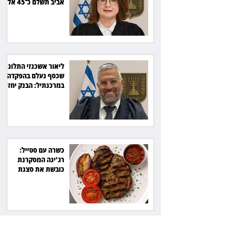
אביב תשלם כ־45 אלף
שקל
ליאור אשכנזי התלונן
שכסף נעלם בהפקדה
במרכנתיל: הבנק יחזיר
7,700 שקל
כשרה עם סטייל:
רג'ינה המסקרנת
כובשת את סצנת
הגורמה בלב תל אביב