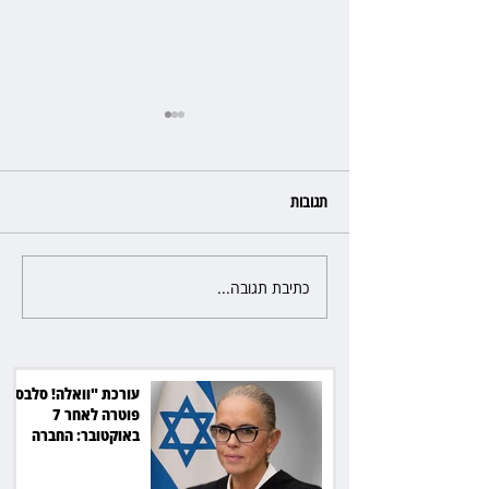
תגובות
כתיבת תגובה...
כשהאולם מתחמם, השופטת עדי
יעקובוביץ שומרת על קור רוח
ושליטה
עורכת "וואלה! סלבס"
פוטרה לאחר 7
באוקטובר: החברה
תשלם כ־54 אלף שקל