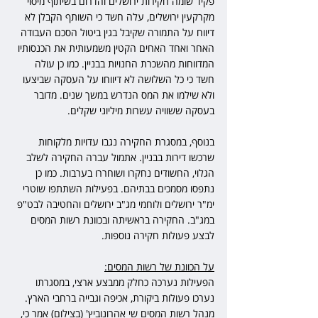
פקיד שומה חקירות ירושלים והדרום בשיתוף מיסוי 
מקרקעין ירושלים, עלה חשד כי השותף הקבלן לא 
דיווח על התמורה שקיבל בגין ביטול הסכם העבודה 
האחר ואחד האחים הקטין משמעותית את הכנסותיו 
המדווחות מהשכרת החנויות בבניין. כמו כן עולה 
חשד כי כל השלושה לא דיווחו על העסקה שביצעו 
ולא שילמו את המס הנדרש במשך שנים. מדובר 
בעסקה ששוויה עשרות מיליוני שקלים.
בנוסף, במסגרת החקירה נגבו עדויות מלקוחות 
שרכשו דירות בבניין. אתמול עברה החקירה לשלב 
הגלוי, החשודים נחקרו ושוחררו בערבות. כמו כן 
נתפסו מסמכים בבתיהם. בפעילות השתתפו שוטרי 
ימ"ר ירושלים ולוחמי מג"ב ירושלים והחטיבה לבט"פ 
במג"ב. החקירה בראשיתה ובכוונת רשות המסים 
לבצע פעולות חקירה נוספות. 
על הכוונת של רשות המסים:
הפעילות נערכה כחלק ממבצע ארצי, במסגרתו 
נערכו פעולות ביקורת, אכיפה וגבייה ברחבי הארץ.
מנהל רשות המסים שי אהרונוביץ' (בצילום) אמר כי, 