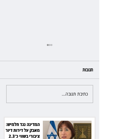
תגובות
כתיבת תגובה...
י התלונן שכסף נעלם
זכוכיות בסלט ושן שבורה: מסעדה
בתל אביב תשלם כ־45 אלף שקל
המדינה נגד חלמיש:
מאבק על דירות דיור
ציבורי בשווי כ־2.3