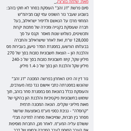
מאת: שלמה בוצ'צ'ו
,  
סיום פרשת "דג זהב" העוסקת בסחר לא חוקי בזהב: 
בשבוע שעבר גזר השופט עמי קובו מביהמ"ש 
המחוזי מרכז על הנאשם ולדימיר ישראילוב, בעל 
חברה שעוסקת בקנייה ומכירה של מתכות יקרות 
ותכשיטים, כשלוש שנות מאסר  וקנס על סך 
128,000 ש"ח, זאת לאחר שישראילוב והחברה 
בבעלותו הורשעו, במסגרת הסדר טיעון, בעבירות מס 
והלבנת הון – הוצאת חשבוניות כוזבות בסך של 270 
מיליון שקל, קיזוז חשבוניות כוזבות בסך של כ-240 
מיליון שקל והלבנת הון בסך של כ-1.4 מיליון. 
גזר דין זה הינו האחרון בפרשה המכונה "דג זהב" 
שהוגשו במסגרתה כתבי אישום נגד כמה מעורבים, 
והעוסקת ככלל בהונאת מס במסגרת סחר בזהב, תוך 
שימוש בחשבוניות פיקטיביות והלבנת הון בהיקף של 
מאות מיליוני שקלים. הונאה המכונה תרמית 
"קרוסלה" - גניבת כספי מע"מ באמצעות שרשור 
מסחר בין חברות, שמייבאות סחורה למדינה מבלי 
ששולם עליה המע"מ. לאחר מכן, החברות מוסיפות 
את הערך המוסף לערך המכירה ובסופו של דבר 