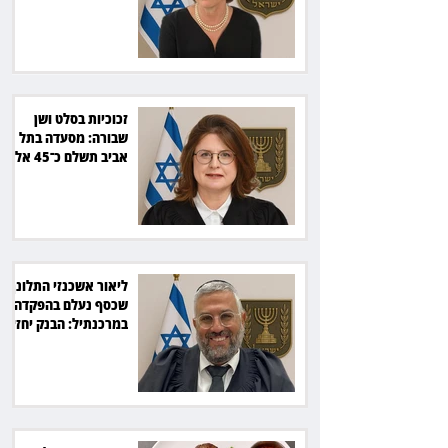
מיליארד שקל
זכוכיות בסלט ושן
שבורה: מסעדה בתל
אביב תשלם כ־45 אלף
שקל
ליאור אשכנזי התלונן
שכסף נעלם בהפקדה
במרכנתיל: הבנק יחזיר
7,700 שקל