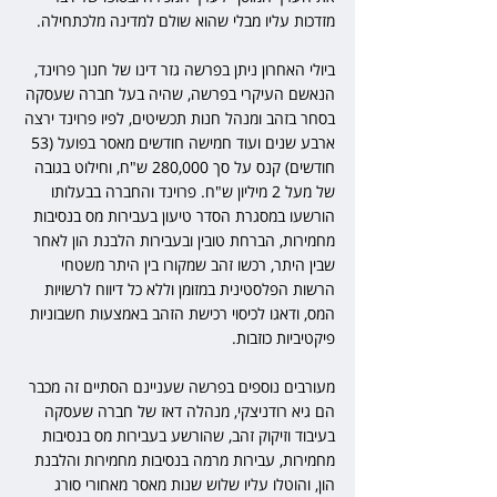
מזדכות עליו מבלי שהוא שולם למדינה מלכתחילה.
ביולי האחרון ניתן בפרשה גזר דינו של חנוך פרוינד, 
הנאשם העיקרי בפרשה, שהיה בעל חברה שעסקה 
בסחר בזהב ומנהל חנות תכשיטים, לפיו פרוינד ירצה 
ארבע שנים ועוד חמישה חודשים מאסר בפועל (53 
חודשים) קנס על סך 280,000 ש"ח, וחילוט בגובה 
של מעל 2 מיליון ש"ח. פרוינד והחברה בבעלותו 
הורשעו במסגרת הסדר טיעון בעבירות מס בנסיבות 
מחמירות, הברחת טובין ובעבירות הלבנת הון לאחר 
שבין היתר, רכשו זהב שמקורו בין היתר משטחי 
הרשות הפלסטינית במזומן וללא כל דיווח לרשויות 
המס, ודאגו לכיסוי רכישת הזהב באמצעות חשבוניות 
פיקטיביות כוזבות.
מעורבים נוספים בפרשה שעניינם הסתיים זה מכבר 
הם גיא רודניצקי, מנהלה דאז של חברה שעסקה 
בעיבוד וזיקוק זהב, שהורשע בעבירות מס בנסיבות 
מחמירות, עבירות מרמה בנסיבות מחמירות והלבנת 
הון, והוטלו עליו שלוש שנות מאסר מאחורי סורג 