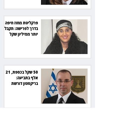
פרקליטת מחוז חיפה
בדרך לפרישה: תקבל
יותר ממיליון שקל
מהמדינה
50 שקל בכספת, 21
אלף בתביעה:
בריקסטון דורשת
תשלום על עיכוב בפינוי
השופטת יעל בלכר
עיכבה תביעה של כ־40
מיליון שקל בפרויקט