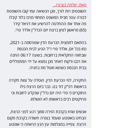
מאת: שלמה בוצ'צ'ו
,  
השופטים רות לורך, סגן הנשיאה עמי קובו והשופטת 
דבורה עטר מ
בית המשפט המחוזי מרכז בלוד קיבלו 
פה אחד את ההחלטה להרשיע את דניאל קידר 
(65) מראשון לציון ברצח יזם הנדל"ן אלדד פרי.
בהתאם לתמצית הכרעת הדין שפורסמה ב-2021, 
כמו בכל יום, אלדד פרי ז"ל הגיע לבית הכנסת 
שבחווה החקלאית ברחובות. בשעה 06:17 החנה 
את רכבו ודקות לאחר מכן נמצא על ידי המתפללים 
בבית הכנסת כשהוא מוטל מת בחניה.
החקירה, לפי הכרעת הדין, הוטלה על צוות חקירה 
בראשות רפ"ק דוד בנו. כבר ביום הרצח גילו 
החוקרים כי פרי היה יזם נדל"ן שנקלע לחובות וכי 
פרויקטים רבים בראשותו לא הושלמו.
אנשים שהיו בקרבת הזירה סמוך רגע לפני הרצח, 
הבחינו באופנוע שעמד בצורה חשודה בקרבת מקום 
הרצח. צפייה במצלמות עין הנץ הראתה כי אופנוע 