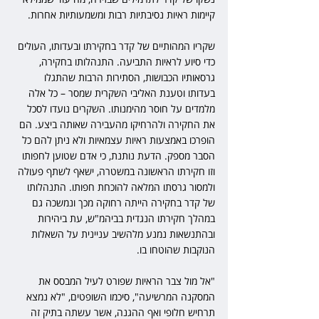
קיימות ראיות נסיבתיות רבות ומשמעותיות אחרות.
שקריו המהותיים של קדר בחקירתו ובעדותו, העולים 
כדי סיוע לראיות התביעה. התנהלותו בחקירה, 
גרסאותיו הכבושות, הסתירות הרבות שהתגלו 
בעדותו וטענת האליבי השקרית שמסר – כל אלה 
מלמדים על חוסר מהימנותו. השקרים נועדו לסכל 
את החקירה ולהרחיקו מהעבירה שאותה ביצע. הם 
הופרכו באמצעות ראיות עצמאיות ולא ניתן להם כל 
הסבר מספק. הדעת נותנת, כי אדם שטוען לחפותו 
וזו חקירתו הראשונה במשטרה, ישאף לשתף פעולה 
ולמסור גרסתו המלאה להוכחת חפותו. התנהלותו 
של קדר בחקירה הייתה רחוקה מכך ונמשכה גם 
במהלך חקירתו הנגדית בביהמ"ש, עת ביהירות 
ובהתנשאות נמנע מלהשיב עניינית על השאלות 
הנוקבות שהוטחו בו.
"אל מול צבר הראיות שפורט לעיל המבסס את 
המסקנה המרשיעה", סיכמו השופטים, "לא נמצא 
תרחיש חלופי ואף ההגנה, אשר עשתה בתיק זה 