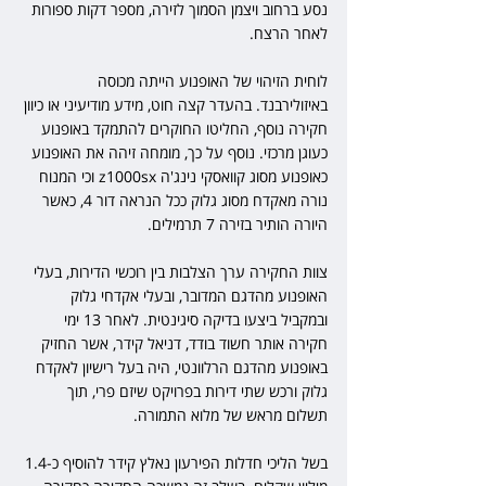
נסע ברחוב ויצמן הסמוך לזירה, מספר דקות ספורות 
לאחר הרצח. 
לוחית הזיהוי של האופנוע הייתה מכוסה 
באיזולירבנד. בהעדר קצה חוט, מידע מודיעיני או כיוון 
חקירה נוסף, החליטו החוקרים להתמקד באופנוע 
כעוגן מרכזי. נוסף על כך, מומחה זיהה את האופנוע 
כאופנוע מסוג קוואסקי נינג'ה z1000sx וכי המנוח 
נורה מאקדח מסוג גלוק ככל הנראה דור 4, כאשר 
היורה הותיר בזירה 7 תרמילים.
צוות החקירה ערך הצלבות בין רוכשי הדירות, בעלי 
האופנוע מהדגם המדובר, ובעלי אקדחי גלוק 
ובמקביל ביצעו בדיקה סיגינטית. לאחר 13 ימי 
חקירה אותר חשוד בודד, דניאל קידר, אשר החזיק 
באופנוע מהדגם הרלוונטי, היה בעל רישיון לאקדח 
גלוק ורכש שתי דירות בפרויקט שיזם פרי, תוך 
תשלום מראש של מלוא התמורה.
בשל הליכי חדלות הפירעון נאלץ קידר להוסיף כ-1.4 