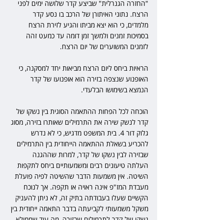
"החזרה הגנרלית" שביצע קדר שלושה ימים לפני 
הרצח. נתוני האיתורן של הרכב בו נסע קדר 
מלמדים, כי הוא יצא מביתו והגיע לזירת הרצח 
בסמיכות זמנים ולמשך זמן דומה עד כמעט זהה 
לזמנים המשוערים של יום הרצח.
הראיות ביחס ליום הרצח מביאות יחד למסקנה, כי 
האופנוע שנצפה בזירה הוא אופנועו של קדר 
הנמצא בשימושו הבלעדי.
הוכחה לכל הפחות ההתאמה הסוגית בין נשקו של 
קדר לנשק שירה את התרמילים שאותרו בזירה, מסוג 
גלוק דור 4. בית המשפט מדגיש, כי לא נדרש 
להכריע בשאלת ההתאמה הייחודית בין התרמילים 
שבזירה לבין נשקו של קדר, למרות שההגנה 
העלתה טיעונים רבים ומשמעותיים ביחס לתקפות 
השיטה. אין משמעות הדבר שהשיטה לפיה פועלת 
מעבדת המז"פ אינה ראויה או תקפה. אך לנוכח 
הקשיים שעלו בעבודתה בתיק זה, לא ניתן להעניק 
משקל משמעותי לקביעתה בדבר התאמה ייחודית בין 
נשקו של קדר לתרמילים שבזירה, מה עוד שממילא 