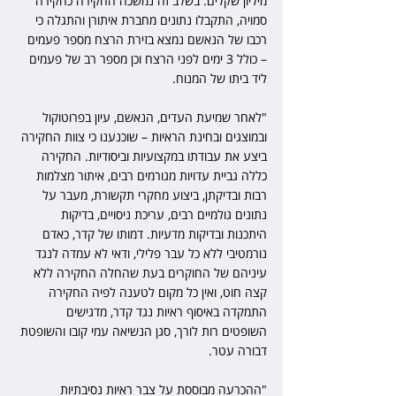
מיליון שקלים. בשלב זה נמשכה החקירה כחקירה 
סמויה, התקבלו נתונים מחברת איתורן והתגלה כי 
רכבו של הנאשם נמצא בזירת הרצח מספר פעמים 
– כולל 3 ימים לפני הרצח וכן מספר רב של פעמים 
ליד ביתו של המנוח.
"לאחר שמיעת העדים, הנאשם, עיון בפרוטוקול 
ובמוצגים ובחינת הראיות – שוכנענו כי צוות החקירה 
ביצע את עבודתו במקצועיות וביסודיות. החקירה 
כללה גביית עדויות מגורמים רבים, איתור מצלמות 
רבות ובדיקתן, ביצוע מחקרי תקשורת, מעבר על 
נתונים גולמיים רבים, עריכת ניסויים, בדיקות 
היתכנות ובדיקות מדעיות. דמותו של קדר, כאדם 
נורמטיבי ללא כל עבר פלילי, ודאי לא עמדה לנגד 
עיניהם של החוקרים בעת שהחלה החקירה ללא 
קצה חוט, ואין כל מקום לטענה לפיה החקירה 
התמקדה באיסוף ראיות נגד קדר, מדגישים 
השופטים רות לורך, סגן הנשיאה עמי קובו והשופטת 
דבורה עטר.
"ההכרעה מבוססת על צבר ראיות נסיבתיות 