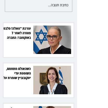
כתיבת תגובה...
כשהאולם מתחמם, השופטת עדי
יעקובוביץ שומרת על קור רוח
ושליטה
עורכת "וואלה! סלבס"
פוטרה לאחר 7
באוקטובר: החברה
תשלם כ־54 אלף שקל
כשהאולם מתחמם,
השופטת עדי
יעקובוביץ שומרת על
קור רוח ושליטה