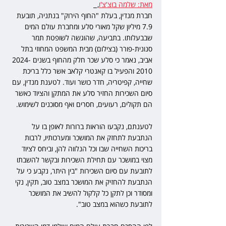
מאת: שלמה בוצ'צ'ו
,  
חברת מנדין, בעלת "החוף הירוק" בנתניה, תובעת 
7.9 מיליון שקל מאורי סלע ומחברת עולם המים 
שבבעלותו. בתביעה, שהוגשה לשופטת תמר 
סנונית-פורר (בצילום) מבית המשפט המחוזי בתל 
אביב, נאמר כי סלע שכר חלק מהחוף בשנים 2024-
2010 והפעיל בו קאנטרי קלאב אשר כלל בריכת 
שחייה, קפיטריה, חדר כושר ועוד. לטענת מנדין, עם 
סיום השכירות החזיר סלע את המתקן והציוד כאשר 
הם תקולים, רעועים, חסרים ואף מסוכנים לשימוש. 
לטענתם, נקבעו הוראות ברורות לאופן בו על 
הנתבעת לתחזק את המושכר ומערכותיו, לרבות 
בריכות השחייה שבו וכל הנלווה להן, וביחס לציוד 
מצוי במושכר עם תחילת השכירות ובקשר להשבתו 
לתובעת עם סיום השכירות "בין היתר, נקבע כי על 
הנתבעת להחזיק את המושכר במצב טוב, תקין, נקי 
ומסודר וכן לתקן כל קלקול להשיב את המושכר 
לתובעת כשהוא במצב טוב".