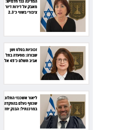
המדינה נגד חלמיש:
מאבק על דירות דיור
ציבורי בשווי כ־2.3
מיליארד שקל
זכוכיות בסלט ושן
שבורה: מסעדה בתל
אביב תשלם כ־45 אלף
שקל
ליאור אשכנזי התלונן
שכסף נעלם בהפקדה
במרכנתיל: הבנק יחזיר
7,700 שקל