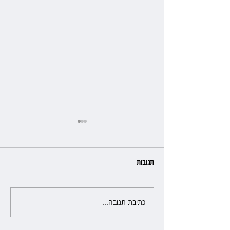
תגובות
כתיבת תגובה...
כשהאולם מתחמם, השופטת עדי
יעקובוביץ שומרת על קור רוח
ושליטה