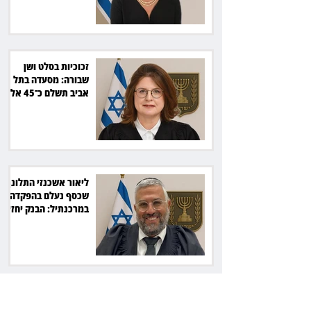
זכוכיות בסלט ושן
שבורה: מסעדה בתל
אביב תשלם כ־45 אלף
שקל
ליאור אשכנזי התלונן
שכסף נעלם בהפקדה
במרכנתיל: הבנק יחזיר
7,700 שקל
כשרה עם סטייל:
רג'ינה המסקרנת