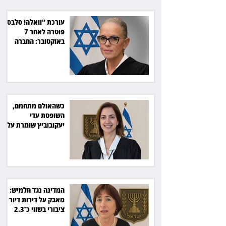
עורכת "וואלה! סלבס"
פוטרה לאחר 7
באוקטובר: החברה
תשלם כ־54 אלף שקל
כשהאולם מתחמם,
השופטת עדי
יעקובוביץ שומרת על
קור רוח ושליטה
המדינה נגד חלמיש:
מאבק על דירות דיור
ציבורי בשווי כ־2.3
מיליארד שקל