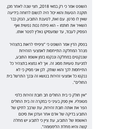
השופט אמר כי רק במאי 2018, חצי שנה לאחר מכן, 
תוקנה הטעות והוא יכול היה לנשום לרווחה בידיעה 
שאין לו סרטן. עם זאת, לטענת התובע, הנזק כבר 
השאיר את חותמו – הוא פיתח נכות נפשית ואף 
הפסיק לעבוד, עד שמעסיקו נאלץ לפטר אותו.
בפסק הדין אמר השופט כי "ציפיתי לראות בתצהיר 
מנהל המחלקה התייחסות לאמצעי הזהירות 
שננקטים במחלקה וננקטו בזמן אשפוז התובע, 
למניעת טעויות מסוג זה. אך לא נמצא בתצהיר כל 
התייחסות לכך והוא שותק. לכן אני מסיק כי לא 
ננקטו כל אמצעי זהירות בנושא זה ובכך התרשל בית 
החולים".
"אין חולק כי בית החולים חב חובת זהירות כלפי 
מטופליו. אין ספק בעיני כי במקרה זה בית החולים 
הפר את אותה חובת זהירות, עת שרבב לתיקו של 
התובע בדיקה של אדם אחר ועדכן את סיכום 
האשפוז של התובע, עת ציין כי לתובע יש מחלה 
קשה והיא מחלת הלימפומה".