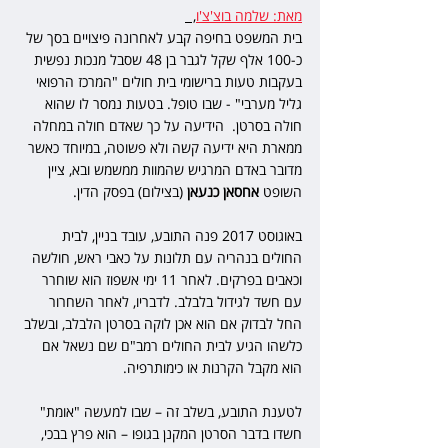
מאת: שלמה בוצ'צ'ו
,  
בית המשפט בחיפה קבע לאחרונה פיצויים בסך של 
כ-100 אלף שקל לגבר בן 48 שסבל מנכות נפשית 
בעקבות טעות ברישומי בית חולים "המרכז הרפואי 
גליל מערבי" - שבו טופל. בטעות נמסר לו שהוא 
חולה בסרטן.  הידיעה על כך שאדם חולה במחלה 
ממארת היא ידיעה קשה ולא פשוטה, במיוחד כאשר 
מדובר באדם המרגיש שהמוות ממשמש ובא, ציין 
השופט 
אחסאן כנעאן
 (בצילום) בפסק הדין.
באוגוסט 2017 פנה התובע, עובד בניין, לבית 
החולים בנהריה עם תלונות על כאבי ראש, חולשה 
וכאבים בפרקים. לאחר 11 ימי אשפוז הוא שוחרר 
עם חשד לגידול בלבלב. לדבריו, לאחר השחרור 
החל לבדוק אם הוא אכן לוקה בסרטן הלבלב, ובשלב 
כלשהו הגיע לבית החולים רמב"ם שם נשאל אם 
הוא מקבל הקרנות או כימותרפיה.
לטענת התובע, בשלב זה – שבו למעשה "אומת" 
חשדו בדבר הסרטן המקנן בגופו – הוא פרץ בבכי, 