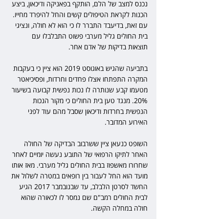
נכנס למצב של הלם, הותקף בפאניקה ודיכאון, ביצע 
הכנות לקראת הטיפולים קשים והחל להיפרד מחייו. 
עם זאת, בדיעבד התברר לו כי הוא לא חולה, ונציגי 
בית החולים גליל מערבי פשוט התבלבלו עם 
תוצאות בדיקות של אדם אחר.
בתביעה שהגיש באוגוסט 2019 הוא ציין כי בעקבות 
המקרה התפתחו אצלו פחדים וחרדות, ופסיכיאטר 
מטעמו קבע שנותרה לו נכות נפשית קבועה בשיעור 
20%. מנגד טען בית החולים כי מקור הנכות 
הנפשית בחרדות ודיכאון שסבל מהם עוד לפני 
האירוע המדובר.
השופט כנעאן ציין ששרבוב הבדיקה של החולה 
האחר לתיקו הרפואי של התובע נעשה יומיים לאחר 
שחרורו מאשפוז בבית החולים גליל מערבי. מאז אותו 
מועד הוא החל לעבור בין רופאים במטרה לשלול את 
החשד לסרטן הלבלב, עד שבנובמבר 2017 הגיע 
לבית החולים רמב"ם שם נמסר לו לכאורה שהוא 
חולה במחלה הקשה.