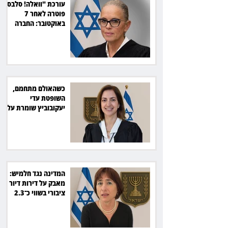
עורכת "וואלה! סלבס"
פוטרה לאחר 7
באוקטובר: החברה
תשלם כ־54 אלף שקל
כשהאולם מתחמם,
השופטת עדי
יעקובוביץ שומרת על
קור רוח ושליטה
המדינה נגד חלמיש:
מאבק על דירות דיור
ציבורי בשווי כ־2.3
מיליארד שקל