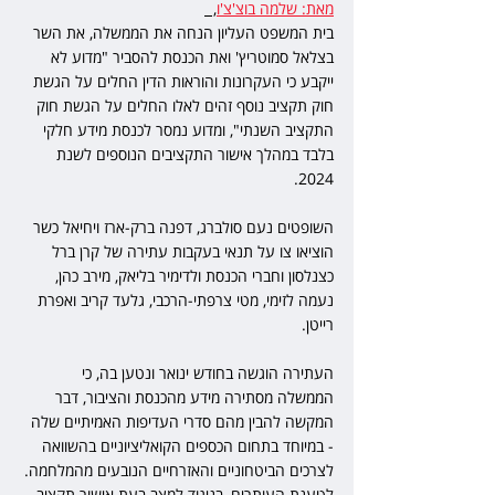
מאת: שלמה בוצ'צ'ו
,  
בית המשפט העליון הנחה את הממשלה, את השר 
בצלאל סמוטריץ' ואת הכנסת להסביר "מדוע לא 
ייקבע כי העקרונות והוראות הדין החלים על הגשת 
חוק תקציב נוסף זהים לאלו החלים על הגשת חוק 
התקציב השנתי", ומדוע נמסר לכנסת מידע חלקי 
בלבד במהלך אישור התקציבים הנוספים לשנת 
2024.
השופטים נעם סולברג, דפנה ברק-ארז ויחיאל כשר 
הוציאו צו על תנאי בעקבות עתירה של קרן ברל 
כצנלסון וחברי הכנסת ולדימיר בליאק, מירב כהן, 
נעמה לזימי, מטי צרפתי-הרכבי, גלעד קריב ואפרת 
רייטן.
העתירה הוגשה בחודש ינואר ונטען בה, כי 
הממשלה מסתירה מידע מהכנסת והציבור, דבר 
המקשה להבין מהם סדרי העדיפות האמיתיים שלה 
- במיוחד בתחום הכספים הקואליציוניים בהשוואה 
לצרכים הביטחוניים והאזרחיים הנובעים מהמלחמה. 
לטענת העותרים, בניגוד למצב בעת אישור תקציב 