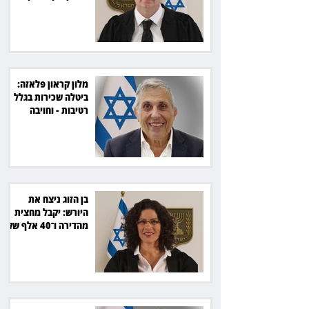
הפועלים סירב
מלון קראון פלאזה:
ביטלה שכירות בגלל
רטיבות - וחויבה
בכ־600 אלף שקל
בן הזוג ניצח את
היורש: יקבל מחצית
מהדירה ו־40 אלף שקל
הוצאות