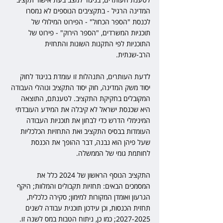
המדינה הרגיל - בתקציבים הנוספים לא נמסרו 
לכנסת "הספר הכחול" - הפירוט המילולי של 
תוכניות המשרדים, "הספר הירוק" - פירוט של 
התוכניות לפי התקנות השונות והתחזית 
הרב-שנתית.
לדעת העותרים, התנהלות זו עומדת בניגוד לחוק 
יסוד משק המדינה, חוק יסוד התקציב ונוהלי העבודה 
המקובלים בחקיקת התקציב. לטענתם, התוצאה 
היא שכנסת ישראל לא קיבלה את המידע העובדתי 
המינימלי הדרש כדי לבחון את תוכניות העבודה 
העומדות בבסיס התקציב ואת התחזיות הכלכליות 
שעל פיהן הוא נבנה, דבר ההופך את הכנסת 
לחותמת גומי של הממשלה.
התקציב הנוסף הראשון של 2024 כלל את 
המסמכים הבאים: תחזיות תקבולים והמלוות; היקף 
הגרעון ואומדן המקורות למימון; סקירה כלכלית, 
תחזית הכנסות, וכן עידכון תוכנית עבודה לשנים 
2027-2025; כמו כן, ניתוח הטבות במס לשנה זו. 