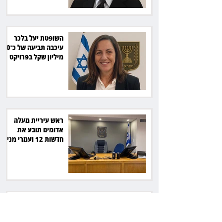
השופטת יעל בלכר
עיכבה תביעה של כ־40
מיליון שקל בפרויקט
סולארי
ראש עיריית מעלה
אדומים תובע את
חדשות 12 ועמרי מניב
ב־150 אלף שקל
רשת המרפאות "טרם"
לא זיהתה אפנדיציט -
ותפצה ב־736 אלף