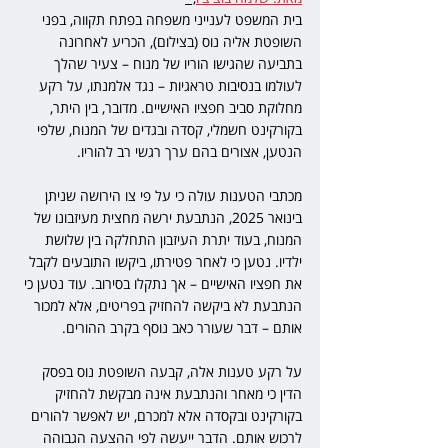
בית המשפט לענייני משפחה בפתח תקווה, בפני 
השופטת אליה נוס (בצילום), הכריע לאחרונה 
בתביעה שהגישו הוריו של מנוח – צעיר שהלך 
לעולמו בנסיבות טראגיות – נגד אלמנתו, על רקע 
מחלוקת סביב חפציו האישיים. מדובר, בין היתר, 
בקורקינט חשמלי, קסדה ובגדים של המנוח, שלפי 
הנטען, אצורים בהם ערך רגשי רב להוריו.
מכתבי הטענות עולה כי על פי צו הירושה שניתן 
בינואר 2025, הנתבעת ירשה מחצית מעיזבונו של 
המנוח, בעוד יתרת העיזבון התחלקה בין שלושת 
ילדיו. נטען כי לאחר פטירתו, ביקשו התובעים לקבל 
את חפציו האישיים – אך נתקלו בסירוב. עוד נטען כי 
הנתבעת לא ביקשה להחזיק בפריטים, אלא למכור 
אותם – דבר שעורר כאב נוסף בקרב ההורים.
על רקע טענות אלה, קבעה השופטת נוס בפסק 
הדין כי מאחר והנתבעת אינה מבקשת להחזיק 
בקורקינט ובקסדה אלא למכרם, יש לאפשר להורים 
לרכוש אותם. הדבר ייעשה לפי ההצעה הגבוהה 