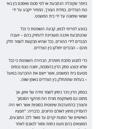
ביותר שקיבלה הנתבעת או לפי סכום שיוסכם בין באי 
כוח הצדדים. במידת הצורך, המחיר ייקבע על ידי 
שמאי שימונה על ידי בית המשפט.
בנוגע לפריטי לבוש, קבעה השופטת כי ככל 
שהנתבעת איננה מעוניינת להחזיק בהם – יועברו 
הבגדים לידי ההורים. ככל שהיא מבקשת לשמר חלק 
מהם – הבגדים יחולקו בין הצדדים.
כדי למנוע סחבת מיותרת, הבהירה השופטת כי ככל 
שלא יבוצע פסק הדין בהסכמה, ימונה כונס נכסים 
מטעם בית המשפט, אשר יישם את ההכרעה בפועל 
– בעלות שתתחלק בין הצדדים באופן שווה.
בפסק הדין ניכר ניסיון לשמר מידה של איזון, אך 
מתוכו גם משתקפת מורת רוח מהיקף הסכסוך 
והצורך בהתערבות שיפוטית בסוגיות אשר ראוי היה 
להסדירן מחוץ לאולם הדיונים. כדבריה: "חפציו 
האישיים של המנוח יקרים עד מאוד ללב התובעים, 
המוצאים בהם מעט נחמה ומזור לכאבם לאחר 