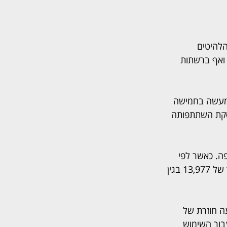
להיטים 
ואף ברשתות 
"מעשה בחמישה 
סקת השתתפותה 
ה. כאשר לפי 
הסכם שנערך ב-2006 בין הצדדים נקבע כי היא תקבל 1550 שקל. לפיכך, היא דורשת סך של 13,977 בגין 
ים על השמעה חוזרת של 
בכתב התביעה דורשת אמדורסקי סך של 50,000 שקל עבור השימוש 