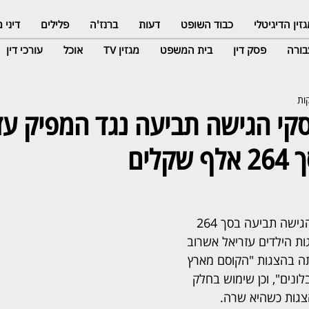
זין הדיגיטלי
כבוד השופט
דעות
ברנז'ה
פלילים
דיני
ורה
פסק דין
בית המשפט
מגזין TV
אוכל
עורכי דין
קי הגישה תביעה נגד המפיק עז
לים
הזמרת מיכל אמדורסקי הגישה תביעה בסך 264 
ת הילדים עזריאל אשרוב 
ותה בהצגות "הקוסם מארץ 
ונים", וכן שימוש בחלק 
צגות כשהיא שרה. 