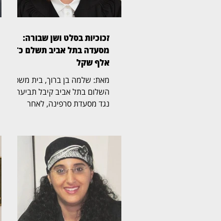
זכוכיות בסלט ושן שבורה:
מסעדה בתל אביב תשלם כ־45
אלף שקל
מאת: שלמה בן ברוך, בית משפט
השלום בתל אביב קיבל תביעה
נגד מסעדת סרפינה, לאחר
שסועד טען כי לעס שברי זכוכית
שהיו בתוך מנת "סלט ברזל" ושבר
את אחת משיניו. השופטת חני
ברוך אלון (בצילום) קבעה כי
המסעדה התרשלה וכי הוכח קשר
בין שברי הזכוכית במנה לבין הנזק
שנגרם לשן. התביעה נולדה
מאירוע שהתרחש במאי 2022,
כאשר התובע הגיע עם בתו