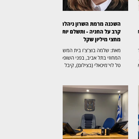
השכנה מרמת השרון ניהלה
קרב על החניה - ותשלם יותר
מחצי מיליון שקל
 מסעדות
מאת: שלמה בוצ'צ'ו בית המשפט
ויש
המחוזי בתל אביב, בפני השופטת
ת
טל לוי־מיכאלי (בצילום), קיבל
תביעה שעסקה בזכויות בחניה
בבית משותף ברמת השרון. בפסק
נת אירועים במבנה 10
הדין נקבע כי החניה שבמחלוקת
שייכת לבעלי הדירה שתבעו,
ובעלת דירה אחרת בבניין חויבה
בהוצאות חריגות בסכום כולל של
אש
525 אלף שקל. דן ואילנה
בודובסקי רכשו דירה בבניין ברחוב
ביאליק 22 ברמת השרון, שלה