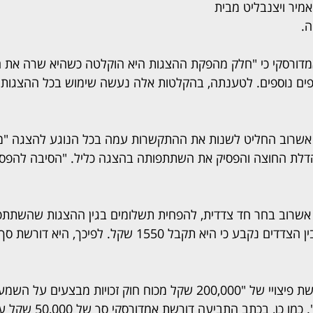
יר ויצנבליט מבית 
. 
דורסקי כי "חלק מהפקת ההצגות היא הוקלטה כשהיא שרה את ה
ים נוספים. לטענתה, בהקלטות אלה נעשה שימוש בכל ההצגות 
י אשרוב החליט לשנות את ההתקשרות עמה בכל הנוגע להצגה 
הדלת החוצה והפסיק את השתתפותה בהצגה כליל. "הסיבה להפ
אשרוב בחר חד צדדית, להפחית תשלומים בגין ההצגות שהשתתפ
לפי אמדורסקי, היא מבקשת פיצויי של "200,000 שקל מכוח חוק זכויות מבצע
ביצוע השירים שהוקלטו". כמו כן, 