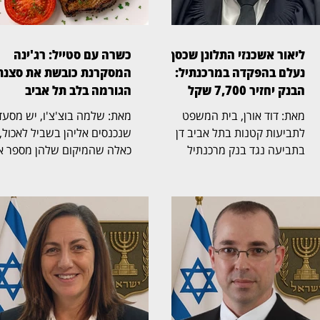
ליאור אשכנזי התלונן שכסף
כשרה עם סטייל: רג'ינה
נעלם בהפקדה במרכנתיל:
המסקרנת כובשת את סצנת
הבנק יחזיר 7,700 שקל
הגורמה בלב תל אביב
מאת: דוד אורן, בית המשפט
מאת: שלמה בוצ'צ'ו, יש
לתביעות קטנות בתל אביב דן
שנכנסים אליהן בשביל לאכול, 
בתביעה נגד בנק מרכנתיל
כאלה שהמיקום שלהן מספר א
דיסקונט בעקבות מחלוקת על
הסיפור עוד לפני שהתפריט
הפקדת מזומן בכספומט. השופט
נפתח. רג'ינה, מסעדת בשרים
אבנר יפרח (בצילום) נדרש לברר
כשרה וגי
כיצד, לטענת התובע, נלקחו
במתחם התחנה שבנווה צדק,
מחשבונו 7,700 שקל לאחר
משלבת מבנה היסטורי, גינה
שהפקיד 16,200 שקל במכשיר
רחבת ידיים, קרבה לים ומטבח
הבנק, ומה בדיוק התרחש בזמן
בשרי הנשען על חומרי גלם, 
התקלה. לטענת התובע, ליאור
וטכניקת צלייה מדויקת. ריקי,
אשכנזי, בעל עסק בתחום
מנהלת המסעדה, קיבלה את