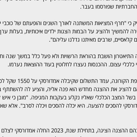
חברתיות שפורסמו בעבר.
יק כי "חרף המציאות המשתנה לאורך השנים והופעתם של כוכבי י
רה להמשיך ולהציג על הבמות הצגות ילדים איכותיות, בעלות ערך ח
 קלאסיים, שרבים מאיתנו גדלנו עליהם".  
התיאטרון הושבת בהוראת הרשויות ולא פעל כלל במשך שנה וחצי
כלכלי עצום. ההכנסות נעצרו לחלוטין בעוד ההוצאות נערמו.
אשרוב אומר כי עד לתקופת הקורונ
 להציג את ההצגה מחדש הוא פנה אליה, והציע לה להשתתף ב
ל 1,200 שקל, בשל המצב הכלכלי שאליו נקלע בעקבות המגיפה. "מובן כי איש
דורסקי להסכים להצעה. היא יכלה להסכים ויכלה לסרב". אלא שא
לאחר מספר חודשים שבהם ההצגה הציגה, בתחילת שנת, 2023 החל