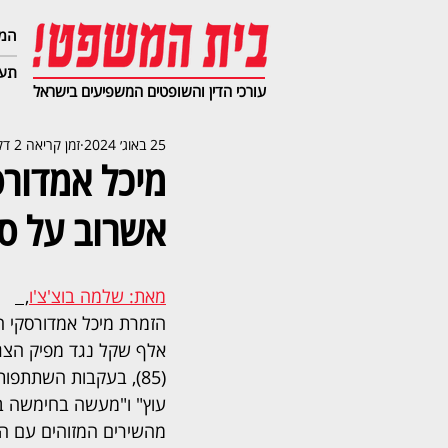
המג
תעב
עורכי הדין והשופטים המשפיעים בישראל
25 באוג׳ 2024
זמן קריאה 2 דקות
מיכל אמדורס
אשרוב על סך 264 אלף שק
מאת: שלמה בוצ'צ'ו
,  
אלף שקל נגד מפיק הצגו
(85), בעקבות השתתפ
עוץ" ו"מעשה בחימשה בל
מהשירים המזוהים עם ה