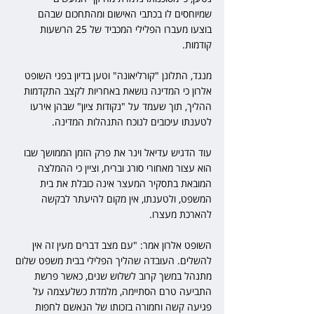
שמיוחסים לו בכתבי האישום ומהתחכום שבהם 
בוצעו מעברו הפלילי המכביד של 25 הרשעות 
קודמות.
מנגד, התלונן "קורליאונה" וטען בדיון בפני השופט 
אלרון כי המדינה נושאת באחריות לקצב התקדמות 
ההליך, תוך שעמד על "נקודות ציון" שבהן אירעו 
לטענתו עיכובים לנוכח התנהלות המדינה.
עוד הדגיש עדיאל וינר את פרק הזמן הממושך שבו 
הוא עצור מאחורי סורג ובריח, וציין כי ההמלצה 
המובאת בתסקיר המעצר אינה כובלת את בית 
המשפט, ולטענתו, אין מקום להיעתר לבקשה 
להארכת מעצרו.
השופט אלרון אמר: "עם מצב דברים מעין זה אין 
להשלים. העובדה שהליך הפלילי בבית משפט שלום 
מתנהל במשך קרוב לשלוש שנים, כאשר פרשת 
התביעה טרם הסתיימה, מלמדת כשלעצמה על 
פגיעה קשה וחמורה בזכותו של הנאשם לחפות 