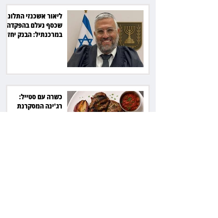
ליאור אשכנזי התלונן
שכסף נעלם בהפקדה
במרכנתיל: הבנק יחזיר
7,700 שקל
כשרה עם סטייל:
רג'ינה המסקרנת
כובשת את סצנת
הגורמה בלב תל אביב
השכנה מרמת השרון
ניהלה קרב על החניה -
ותשלם יותר מחצי
מיליון שקל