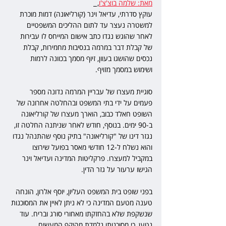
מאת: שלמה בוצ'צ'ו
,  
עוקץ סדרתי, עדיאל וינר (קורליאונה) דמות מוכרת 
למשטרה נעצר עד לתום ההליכים המשפטיים 
לאחר שהוגש נגדו כתב אישום המייחס לו עבירות 
של קבלת דבר במרמה בנסיבות מחמירות, קבלת 
נכסים שהושגו בעוון, זיוף מסמך בכוונה לרמות 
ושימוש במסמך מזויף. 
סוגיית מעצרו של עבריין המרמה נדונה מספר 
פעמים על ידי בתי המשפט ובהחלטה אחרונה של 
השופט חאלד כבוב, הוארך מעצרו של קורליאונה 
ב-90 ימים. בנוסף, חודש לאחר שניתנה החלטה זו, 
נגזר דינו של "קורליאונה" בתיק נוסף שהתנהל נגדו 
והוא נשלח ל-12 חודשי מאסר בפועל שירוצו 
במקביל למעצרו. פרקליטות המדינה ועדיאל וינר 
הגישו ערעור על גזר הדין.
בפני שופט בית המשפט העליון, יוסף אלרון, הונחה 
טענה מטעם המדינה כי לא ניתן לאיין את המסוכנות 
שנשקפת שלא בהחזקתו מאחורי סורג ובריח. עוד 
נטען, כי מסוכנותו נלמדת מהיקף המעשים 