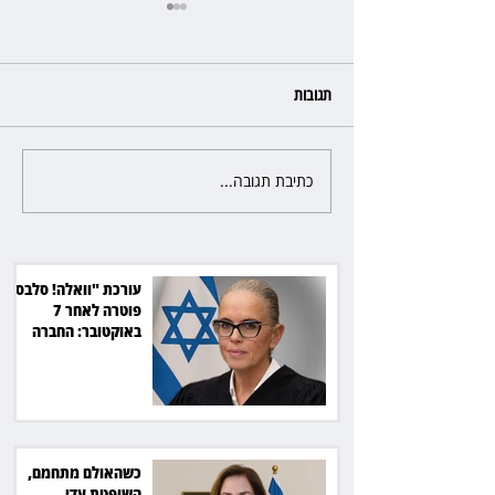
תגובות
כתיבת תגובה...
כשהאולם מתחמם, השופטת עדי
יעקובוביץ שומרת על קור רוח
ושליטה
עורכת "וואלה! סלבס"
פוטרה לאחר 7
באוקטובר: החברה
תשלם כ־54 אלף שקל
כשהאולם מתחמם,
השופטת עדי