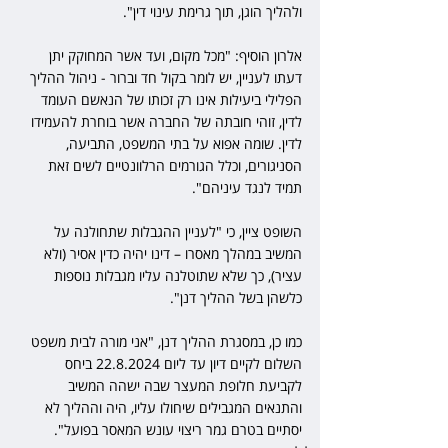
ולהליך הוגן, תוך גרימת עינוי דין".
אלרון הוסיף: "מכל מקום, ועד אשר המחוקק יתן 
דעתו לעניין, יש לומר בקול חד וברור - ניהול ההליך 
הפלילי ביעילות אינו רק זכותו של הנאשם העומד 
לדין, זוהי חובתה של החברה אשר בוחרת להעמידו 
לדין. שומה אפוא על בתי המשפט, התביעה, 
הסניגורים, וכלל הגורמים הרלוונטיים לשים זאת 
תמיד לנגד עיניהם".
השופט ציין, כי "לעניין ההגבלות שתחולנה על 
המשיב במהלך מאסרו – דינו יהיה כדין אסיר (ולא 
עציר), כך שלא שתוטלנה עליו מגבלות נוספות 
כלשהן בשל ההליך דנן".
כמו כן, במסגרת ההליך דנן, "אני מורה לבית משפט 
השלום לקיים דיון עד ליום 22.8.2024 ביחס 
לקביעת חלופת המעצר שבה ישהה המשיב 
והתנאים המגבילים שיחולו עליו, היה וההליך לא 
יסתיים בטרם גמר ריצוי עונש המאסר בפועל".