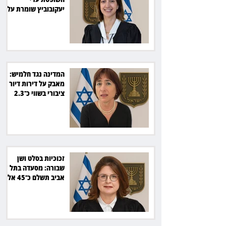
יעקובוביץ שומרת על
קור רוח ושליטה
המדינה נגד חלמיש:
מאבק על דירות דיור
ציבורי בשווי כ־2.3
מיליארד שקל
זכוכיות בסלט ושן
שבורה: מסעדה בתל
אביב תשלם כ־45 אלף
שקל