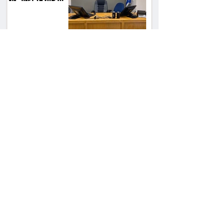
ב־150 אלף שקל
רשת המרפאות "טרם"
לא זיהתה אפנדיציט -
ותפצה ב־736 אלף
שקל
הרשמת אישרה לתפוס
את רכב היוקרה בסיוע
המשטרה, השופט ביטל
את המהלך