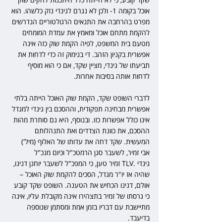
אוכל בקומה 1- ולכן לא נגרם לגינדי נזק כלשהו. הוא 
מפרט בהרחבה את התנאים הרגולטוריים הנדרשים 
להקמת מתחם אוכל ומאמץ את עמדת המומחים 
מטעם בית המשפט, לפיה הקמת שוק כזה אינה 
אפשרית בקניון הזהב. די בנימוק זה כדי לדחות את 
תביעתו של גינדי, מציין שקד, אם כי הוא מוסיף 
לדחות אותה בסיבות אחרות.
לדברי השופט שקד, הקמת שוק האוכל הייתה בלתי 
אפשרית מבחינה תפקודית, וההסכם בין גינדי למגדל 
אינו כולל אפשרות כזו. ובנוסף, היא גם סותרת מהות 
ההסכם, את כוונת הצדדים ואת התנהלותם 
המעשית. שקד דחה את עדותו של האלוף (מיל') 
אבי זמיר, לשעבר סגן הרמטכ"ל וכיום מנכ"ל 
גינדי .TLV זמיר טען, כי המפכ"ל לשעבר יוחנן דנינו, 
שהיה אז יו"ר מגדל, הסכים להקמת שוק האוכל – 
אולם, דנינו הכחיש את הטענה. השופט שקד קובע 
כי גרסתו של זמיר בתצהירו אינה מקובלת עליו, אינה 
מתיישבת עם דבריו בזמן אמת ומסתמן שנוספה 
בדיעבד.