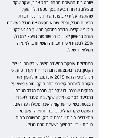
שופט בית המשפט המחוזי בתל אביב, יעקב שקד 
(בצילום), דחה תביעה בסך 800 מיליון שקל 
שהוגשה על ידי קבוצת משה גינדי נגד חברת 
הביטוח מגדל, ופסק שהיא תפצה את מגדל בעשרות 
מיליוני שקלים. מדובר בסכסוך ממושך הנוגע לקניון 
הזהב בראשון לציון, בו הן שותפות (75% למגדל, 
25% לגינדי) ולפי התביעה הושקעו בו למעלה 
ממיליארד שקל.
המחלוקת עוסקת בהיעדר השימוש בקומה 1- של 
הקניון, גינדי באמצעות חברת דירות יוקרה טוען, כי 
מגדל סיכלה מאז 2015 את תוכניתו להפוך את 
הקומה למתחם קולינרי רחב היקף ותובע פיצוי על 
הנזקים שנגרמו לו עקב כך. חברת מגדל הגיבה 
בתביעה בסך 60 מיליון שקל, בה טענה לאובדן 
הכנסות בשל כך שהקומה אינה פעילה עד היום. 
השופט שקד החליט, כי יבחן תחילה האם מי 
מהצדדים הוכיח שנגרם לו נזק, התשובה תהיה 
חיובית - ידון בהמשך בשאלת גובה הנזק.
שקד קובע, כי לא הייתה כלל היתכנות להקים שוק 