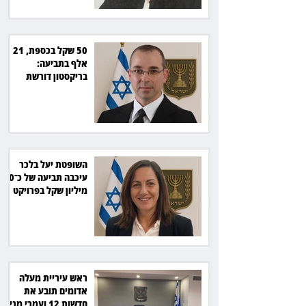
50 שקל בכספת, 21
אלף בתביעה:
בריקסטון דורשת
תשלום על עיכוב בפינוי
השופטת יעל בלכר
עיכבה תביעה של כ־40
מיליון שקל בפרויקט
סולארי
ראש עיריית מעלה
אדומים תובע את
חדשות 12 ועמרי מניב