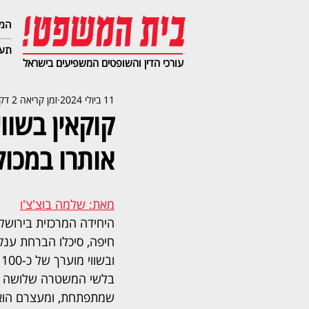
המג
תעב
עורכי הדין והשופטים המשפיעים בישראל
11 ביולי 2024
זמן קריאה 2 דקות
קוקאין בשוו
אותרו במכול
מאת: שלמה בוצ'צ'ו
היחידה המרכזית בירושלי
חיפה, סיכלו הברחת ענק
ו
בלשי המשטרה שלושה ח
שמתפתחת, ומעצרם הוא