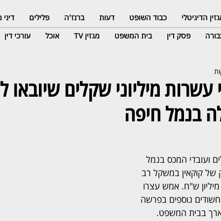
זין הדיגיטלי
כבוד השופט
דעות
ברנז'ה
פלילים
דיני
ורה
פסק דין
בית המשפט
מגזין TV
אוכל
עורכי דין
י עשרות מיליוני שקלים שיובאו ל
ה בנמל חיפה
ם ועובדי המכס בנמל 
 של קוקאין במשקל רב 
בשווי מוערך של כ-100 מיליון ש"ח. אמש עצרו 
שודים נוספים בפרשה 
רך בבית המשפט.