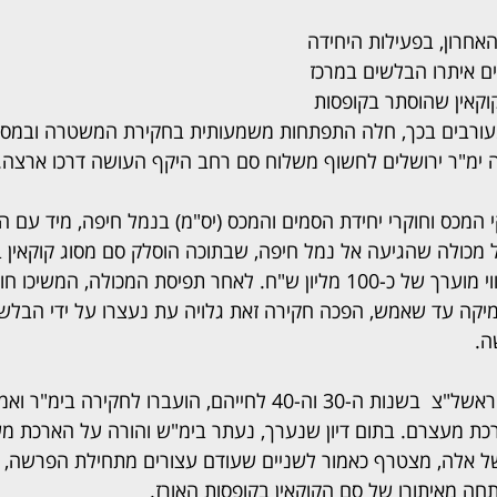
חרון, בפעילות היחידה 
ים איתרו הבלשים במרכז 
סוג קוקאין שהוסתר בקופסות 
המעורבים בכך, חלה התפתחות משמעותית בחקירת המשטרה ובמסג
 ימ"ר ירושלים לחשוף משלוח סם רחב היקף העושה דרכו ארצה.
 המכס וחוקרי יחידת הסמים והמכס (יס"מ) בנמל חיפה, מיד עם 
ל מכולה שהגיעה אל נמל חיפה, שבתוכה הוסלק סם מסוג קוקאין
 ובשווי מוערך של כ-100 מליון ש"ח. לאחר תפיסת המכולה, המשיכו
ה.
השלושה, תושבי בת ים וראשל"צ  בשנות ה-30 וה-40 לחייהם, הועברו לחק
כת מעצרם. בתום דיון שנערך, נעתר בימ"ש והורה על הארכת מ
ל אלה, מצטרף כאמור לשניים שעודם עצורים מתחילת הפרשה, ש
חה מאיתורו של סם הקוקאין בקופסות האורז. 