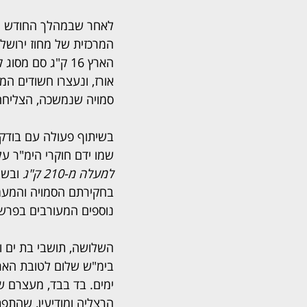
לאחר שבמהלך החודש הא
המרכזית של מחוז ירושל
הארץ 16 ק"ג סם מ
אורז, ונעצרו חשודים 
סמויה שנמשכה, הצליחה
בשיתוף פעולה עם בודקי
שמו ידם חוקרי הימ"ר ע
למעלה מ-210 ק"ג
נוספים המעורבים בפרש
בימ"ש שלום לטובת האר
ימים. בד בבד, מעצרם ש
הרצליה ומודיעין, שהתפת