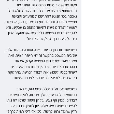
מקום שנצפה בעדויות המוסרטות, וזאת לאור 
התרשמותי כי הערכאה המבררת עשתה מלאכתה 
נאמנה בכל הנוגע להתרשמות מהעדים וקביעת 
ממצאי העובדה והמהימנות; חמישית, ככלל, יש מקום 
לאפשר לצדדים גישה לתיעוד מהסוג בו עסקינן, ולא 
להגבילה לבית המשפט בלבד כפי שפרוטוקול הדיון 
הינו גלוי, על דרך הכלל, גם לצדדים". 
השופטת רות רונן הביעה דאגה ואמרה כי התנהלותו 
של בית המשפט בהקשר זה לא הייתה רצויה. זאת 
מאחר שאין ראוי כי בית המשפט יקבע, אף אם 
בהסכמת הצדדים – כי חלק מהחומרים שעתידים 
לעמוד בפניו ולשמש אותו לצורך הכרעתו במחלוקת 
בין הצדדים, לא יהיו זמינים כלל לצדדים עצמם.
השופטת יעל וילנר "כלל בסיסי הוא, כי ראיות 
המשמשות להכרעה בהליך צריכות, להיות חשופות 
לצדדים. מכאן אף נובע עיקרון היסוד, שלפיו לא ניתן 
להציג במשפט ראיה שלא ניתן לחשוף בפני בעל 
הדין שמנגד (ראו, למשל: יניב ואקי דיני ראיות כרך ג' 