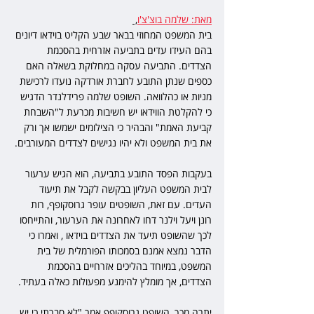
מאת: שלמה בוצ'צ'ו
, 
בית המשפט המחוזי בבאר שבע הקליט בוידאו דיונים 
בהם העידו עדים בתביעה אזרחית בהסכמת 
הצדדים. התביעה עסקה במחלוקת בשאלה האם 
כספים שנתן התובע לחברת אורדקה נועדו לרכישת 
מניות או כהלוואה. השופט שלמה פרידלנדר הדגיש 
כי להקלטת הווידאו יש חשיבות מכרעת ל"השבחת 
קביעת האמת" והבהיר כי הצילומים ישמשו אך ורק 
את בית המשפט ולא יהיו נגישים לצדדים המעורבים.
בעקבות הפסד התובע בתביעה, הוא הגיש ערעור 
לבית המשפט העליון בבקשה לקבל את תיעוד 
העדים. עם זאת, השופטים עופר גרוסקופף, רות 
רונן ויעל וילנר דחו לאחרונה את הערעור, והתייחסו 
לכך שהשופט תיעד את הצדדים בוידאו , ואמרו כי 
הדבר נמצא אמנם בסמכותו הפורמלית של בית 
המשפט, במיוחד בהליכים אזרחיים בהסכמת 
הצדדים, אך מומלץ להימנע מפעולות כאלה בעתיד.
יתרה מכך, השופט גרוסקופף אמר "לא סברתי כי יש 