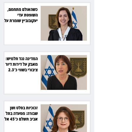
כשהאולם מתחמם,
השופטת עדי
יעקובוביץ שומרת על
קור רוח ושליטה
המדינה נגד חלמיש:
מאבק על דירות דיור
ציבורי בשווי כ־2.3
מיליארד שקל
זכוכיות בסלט ושן
שבורה: מסעדה בתל
אביב תשלם כ־45 אלף
שקל