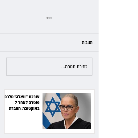
תגובות
כתיבת תגובה...
כשהאולם מתחמם, השופטת עדי
יעקובוביץ שומרת על קור רוח
ושליטה
עורכת "וואלה! סלבס"
פוטרה לאחר 7
באוקטובר: החברה
תשלם כ־54 אלף שקל