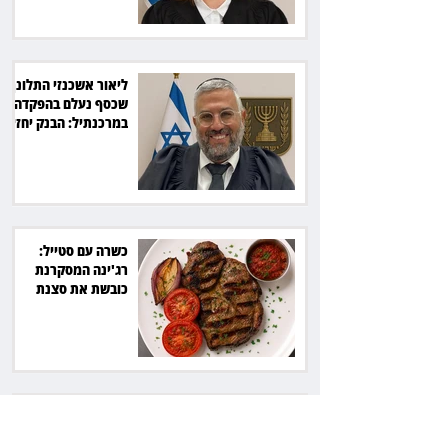
ליאור אשכנזי התלונן
שכסף נעלם בהפקדה
במרכנתיל: הבנק יחזיר
7,700 שקל
כשרה עם סטייל:
רג'ינה המסקרנת
כובשת את סצנת
הגורמה בלב תל אביב
השכנה מרמת השרון
ניהלה קרב על החניה -