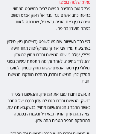
מאת: שלמה בוצ'צ'ו
פרקליטות המדינה הגישה לבית המשפט המחוזי 
בחיפה כתב אישום נגד עבד אל ראזק אכרס תושב 
טייבה בגין רצח הודיה גבאי ז״ל, שנורתה למוות 
בפתח מועדון בחיפה.
לפי כתב האישום שהוגש לשופט (בצילום) ניצן סילמן 
באמצעות עו״ד אבי אור זך מפרקליטות מחוז חיפה 
פלילי, עולה כי שהו הנאשם וחברו מחוץ למועדון 
״הגולדן״ בחיפה. לאחר זמן מה התפתח עימות גופני 
ומילולי בין מספר אנשים ששהו מחוץ ובסמוך למועדון 
הגולדן לבין הנאשם וחברו, במהלכו הותקפו הנאשם 
וחברו. 
הנאשם וחברו עזבו את המועדון, והנאשם הצטייד 
בנשק. הנאשם וחברו חזרו למועדון ברכבו של החבר 
כאשר החבר נוהג והנאשם מחזיק בנשק.באותה עת, 
יצאה מהמועדון הודיה גבאי ז״ל ונעמדה בסמטה 
המרוחקת מספר מטרים מהמועדון. 
אז הנאשם וחברו הגיעו ברכב והנאשם ירד מהרכב, 