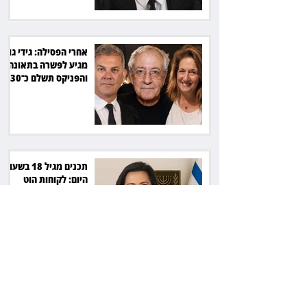
אחרי הפסילה: גידי גוב
מגיע לפשרה בתאונה,
והפניקס תשלם כ־30
אלף שקל
תכנים מגיל 18 בשעות
היום: לקוחות הוט
יקבלו פיצוי ב־4 מיליון
שקל
ביהמ"ש דחה הסדר
בהיקף 61 מיליון דולר:
עמיתי סלייס לא יכונסו