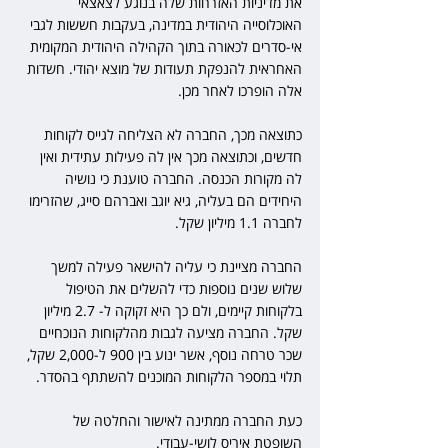
את מדיניות האזרחות שלה בנוגע לצאצאי 
האוכלוסייה היהודית במדינה, בעקבות חששות לגבי 
אי-סדרים לכאורה בתוך הקהילה היהודית המקומית 
האחראית להנפקת תעודות של מוצא יהודי. חשדות 
אלה הופרכו לאחר מכן. 
כתוצאה מכך, החברה לא הצליחה לגייס לקוחות 
חדשים, וכתוצאה מכך אין לה פעילות עתידית ואין 
לה מקורות הכנסה. החברה טוענת כי נושיה 
היחידים הם בעליה, גיא יוגב ואברהם סייג, שהזרימו 
לחברה 1.1 מיליון שקל.
החברה מציינת כי עליה להישאר פעילה למשך 
שלוש שנים נוספות כדי להשלים את הטיפול 
בלקוחות קיימים, ולם כך היא זקוקה ל- 2.7 מיליון 
שקל. החברה מציעה לגבות מהלקוחות הנוכחיים 
שכר טרחה נוסף, אשר ינוע בין 900 ל-2,000 שקל, 
תלוי במספר הלקוחות המוכנים להשתתף בהסדר. 
כעת החברה ממתינה לאישור והחלטה של 
השופטת איריס לושי-עבודי.