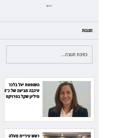
תגובות
כתיבת תגובה...
ראש עיריית מעלה אדומים תובע
את חדשות 12 ועמרי מניב ב־150
אלף שקל
השופטת יעל בלכר
עיכבה תביעה של כ־40
מיליון שקל בפרויקט
סולארי
ראש עיריית מעלה