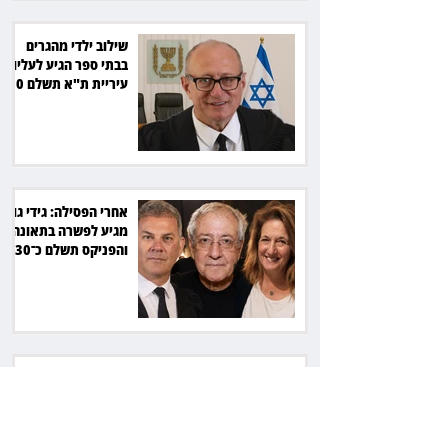
שילוב ילדי מהגרים
בבתי ספר הגיע לעליון:
עיריית ת"א תשלם 30
אלף שקל הוצאות
אחרי הפסילה: גידי גוב
מגיע לפשרה בתאונה,
והפניקס תשלם כ־30
אלף שקל
תכנים מגיל 18 בשעות
היום: לקוחות הוט
יקבלו פיצוי ב־4 מיליון
שקל