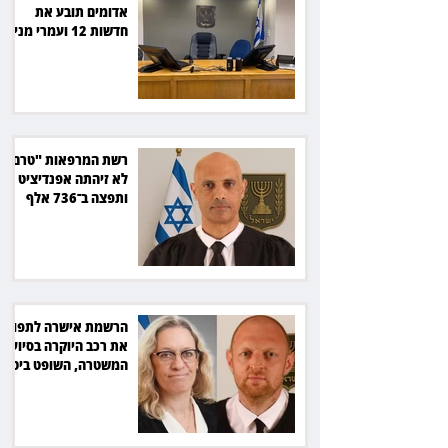
אדומים תובע את
חדשות 12 ועמרי מניב
ב־150 אלף שקל
רשת המרפאות "טרם"
לא זיהתה אפנדיציט -
ותפצה ב־736 אלף
שקל
הרשמת אישרה לתפוס
את רכב היוקרה בסיוע
המשטרה, השופט ביטל
את המהלך