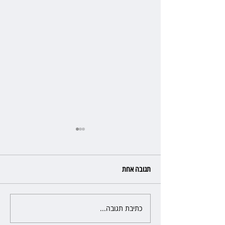
תגובה אחת
כתיבת תגובה...
השופטת יעל בלכר עיכבה תביעה
של כ־40 מיליון שקל בפרויקט