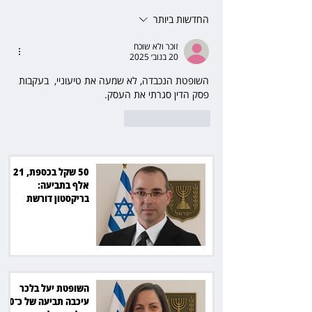
סולארי
החדשות ביותר
זוכר ולא שוכח
20 בנוב׳ 2025
השופטת הנכבדה, לא שמעה את טיעוניי,  בעקבות 
פסק הדין סגרתי את העסק.
לייק
להשיב
50 שקל בכספת, 21
אלף בתביעה:
בריקסטון דורשת
תשלום על עיכוב בפינוי
השופטת יעל בלכר
עיכבה תביעה של כ־40