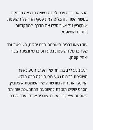
הנשיאה ורדה וירט ליבנה נשאה הרצאה מרתקת 
בנושא השוויון, והבליטה את פסקי הדין של השופטת 
איצקוביץ ז"ל אשר סללו את הדרך  להתקדמות 
בתחום המשפטי.
עוד נשאו דברים השופטת הדס יהלום, השופטת ורד 
שפר בדימ', השופטת נטע רוט בדימ' ונציג הציבור 
יצחק קוגמן.
רגע נוגע ללב במיוחד של הערב הגיע כאשר 
השופטת בדימוס נטע רוט הציגה סרט מרגש 
המתעד את חייה ומורשתה של השופטת איצקוביץ. 
הסרט שימש תזכורת להשפעה המתמשכת שהייתה 
לשופטת איצקוביץ על מי שהכיר אותה ועבד לצדה.