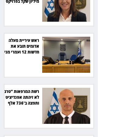
מיליון שקל בפרויקט
סולארי
ראש עיריית מעלה
אדומים תובע את
חדשות 12 ועמרי מניב
ב־150 אלף שקל
רשת המרפאות "טרם"
לא זיהתה אפנדיציט -
ותפצה ב־736 אלף
שקל