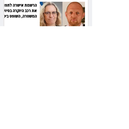
הרשמת אישרה לתפוס
את רכב היוקרה בסיוע
המשטרה, השופט ביטל
את המהלך
שילוב ילדי מהגרים
בבתי ספר הגיע לעליון:
עיריית ת"א תשלם 30
אלף שקל הוצאות
אחרי הפסילה: גידי גוב
מגיע לפשרה בתאונה,
והפניקס תשלם כ־30
אלף שקל