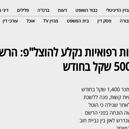
זין הדיגיטלי
כבוד השופט
דעות
ברנז'ה
פלילים
דיני
ורה
פסק דין
בית המשפט
מגזין TV
אוכל
עורכי דין
ות רפואיות נקלע להוצל"פ: הר
חייל בשירות סדיר, המשתכר 1,400 שקל בחודש 
יות קשות, פנה ללשכת 
חר שגילה כי הוטל 
שה הונחה בפני הרשם 
דרש לאזן בין גביית חוב 
מיוחד.