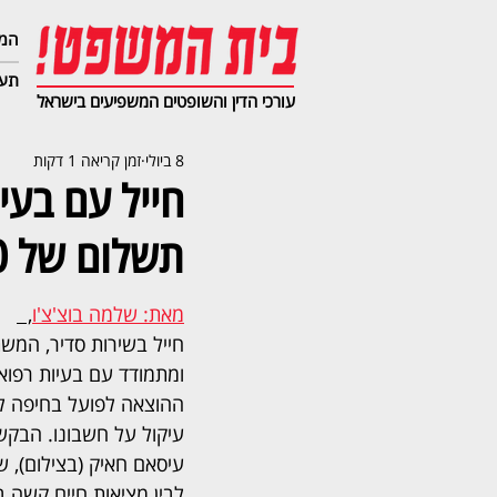
המג
תעב
עורכי הדין והשופטים המשפיעים בישראל
8 ביולי
זמן קריאה 1 דקות
חייל עם בעי
תשלום של 500 שקל בחודש
מאת: שלמה בוצ'צ'ו
,  
ומתמודד עם בעיות רפוא
ההוצאה לפועל בחיפה לא
עיקול על חשבונו. הבק
עיסאם חאיק (בצילום), שנ
לבין מציאות חיים קשה ב