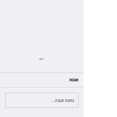
תגובות
כתיבת תגובה...
כשהאולם מתחמם, השופטת עדי
יעקובוביץ שומרת על קור רוח
ושליטה