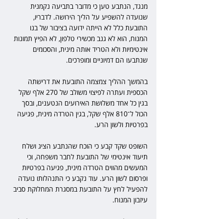
מנגד, הנתבע טען כי מדובר בתביעה נקמנית 
שנועדה להשפיע על הליך הירושה. לדבריו, 
התובעת כלל לא הייתה ידועה בציבור של בנו 
המנוח, הוא לא גנב מכשירי טלפון, לא הפיץ תמונות 
אינטימיות ולא הטריד אותה מינית, והסכומים 
שנתבעו הם דמיוניים ומופרכים.
בהמשך ההליך צמצמה התובעת את דרישתה 
הכספית ועתרה לפיצוי משולב של 270 אלף שקל 
בגין כל אחד משלושת האירועים הנטענים, ובסך 
הכול ל־810 אלף שקל, בגין הטרדה מינית, פגיעה 
בפרטיות ולשון הרע.
השופט שקד קבע כי הוכח שהנתבע הציג ושלח 
תיעוד אינטימי של התובעת לחבר משפחה, וכי 
המעשים מהווים הטרדה מינית, פגיעה בפרטיות 
ופרסום לשון הרע. עוד נקבע כי התנהלותו נועדה 
להפעיל לחץ על התובעת במסגרת המחלוקת סביב 
עיזבון המנוח.