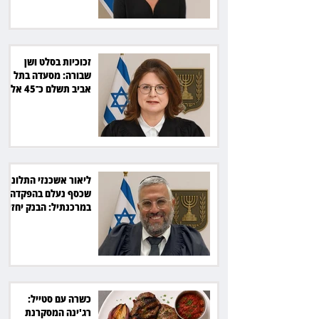
זכוכיות בסלט ושן
שבורה: מסעדה בתל
אביב תשלם כ־45 אלף
שקל
ליאור אשכנזי התלונן
שכסף נעלם בהפקדה
במרכנתיל: הבנק יחזיר
7,700 שקל
כשרה עם סטייל:
רג'ינה המסקרנת