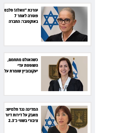
עורכת "וואלה! סלבס"
פוטרה לאחר 7
באוקטובר: החברה
תשלם כ־54 אלף שקל
כשהאולם מתחמם,
השופטת עדי
יעקובוביץ שומרת על
קור רוח ושליטה
המדינה נגד חלמיש:
מאבק על דירות דיור
ציבורי בשווי כ־2.3
מיליארד שקל