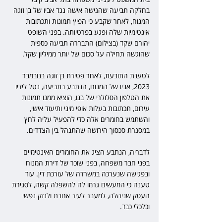
בחלקה תביעה שהגישה אישה נגד אביו של בן זוגה 
המנוח, לאחר שקבע כי הפיץ תמונות ותכתובות 
אינטימיות שלה ופגע בפרטיותה. בפני השופט 
יהורם שקד (בצילום) התבררה תביעה כספית 
שהוגשה תחילה על סכום של יותר ממיליון שקל.
לטענת התובעת, לאחר פטירת בן זוגה בנובמבר 
2023, אביו של המנוח, הנתבע בתביעה, נטל לידיו 
את הטלפון הסלולרי של בנו, הוציא ממנו תמונות 
עירום, תכתובות בעלות אופי מיני ותיעוד אישי, 
והשתמש בחומרים אלה כדי להפעיל עליה לחץ 
במסגרת סכסוך הירושה שהתנהל בין הצדדים.
לדבריה, הנתבע הציג את החומרים האינטימיים 
בפני חבר משפחה, בפני שוכר של דירת המנוח 
ובפגישה שנערכה במשרדה של עורכת דין. עוד 
טענה כי המעשים גרמו לה להשפלה קשה, לסגירת 
העסק שניהלה, למעבר לעיר אחרת ולנזק נפשי 
וכלכלי כבד.