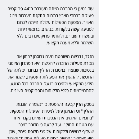
עוד נטען כי החברה הייתה מעורבת ב־44 פרויקטים 
פעילים ברחבי הארץ בתחום התקנת מערכות מיזוג 
האוויר. הפסקת הפעילות עלולה הייתה לגרום 
לפגיעה קשה בלקוחות, בנושים, ברוכשי דירות 
ובעשרות עובדים, ולהותיר פרויקטים רבים ללא 
השלמה וללא מענה מקצועי.
מנגד, נדרשה השופטת נועה גרוסמן לבחון אם 
מכירת פעילות החברה לרוכשת היא הפתרון המיטבי 
בנסיבות שנוצרו. במסגרת ההליך נבחנה יכולתה של 
הרוכשת להמשיך את הפעילות העסקית, לשמר את 
הידע המקצועי ולהיכנס בנעלי החברה בכל הנוגע 
להתחייבויותיה כלפי הלקוחות והפרויקטים השונים.
בפסק הדין קבעה השופטת כי "נשמרה הוגנות 
ההליך" וכי הנאמן פעל למכירת הפעילות העסקית 
"בתנאים הולמים את הנסיבות ועולים בקנה אחד 
עם מטרות החוק". עוד קבעה כי מדובר במכר 
שעדיף לנושים וללקוחות על פני חלופת פירוק, שכן 
הוא מאפשר "המשך רציפות פעילות עסקית" ושימור 