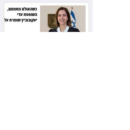
כשהאולם מתחמם,
השופטת עדי
יעקובוביץ שומרת על
קור רוח ושליטה
המדינה נגד חלמיש:
מאבק על דירות דיור
ציבורי בשווי כ־2.3
מיליארד שקל
זכוכיות בסלט ושן
שבורה: מסעדה בתל
אביב תשלם כ־45 אלף
שקל