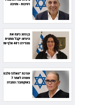
רטיבות - וחויבה
בכ־600 אלף שקל
בן הזוג ניצח את
היורש: יקבל מחצית
מהדירה ו־40 אלף שקל
הוצאות
עורכת "וואלה! סלבס"
פוטרה לאחר 7
באוקטובר: החברה
תשלם כ־54 אלף שקל