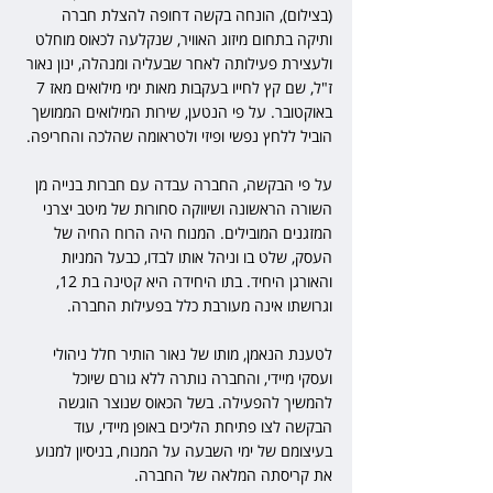
(בצילום), הונחה בקשה דחופה להצלת חברה 
ותיקה בתחום מיזוג האוויר, שנקלעה לכאוס מוחלט 
ולעצירת פעילותה לאחר שבעליה ומנהלה, ינון נאור 
ז"ל, שם קץ לחייו בעקבות מאות ימי מילואים מאז 7 
באוקטובר. על פי הנטען, שירות המילואים הממושך 
הוביל ללחץ נפשי ופיזי ולטראומה שהלכה והחריפה.
על פי הבקשה, החברה עבדה עם חברות בנייה מן 
השורה הראשונה ושיווקה סחורות של מיטב יצרני 
המזגנים המובילים. המנוח היה הרוח החיה של 
העסק, שלט בו וניהל אותו לבדו, כבעל המניות 
והאורגן היחיד. בתו היחידה היא קטינה בת 12, 
וגרושתו אינה מעורבת כלל בפעילות החברה.
לטענת הנאמן, מותו של נאור הותיר חלל ניהולי 
ועסקי מיידי, והחברה נותרה ללא גורם שיוכל 
להמשיך להפעילה. בשל הכאוס שנוצר הוגשה 
הבקשה לצו פתיחת הליכים באופן מיידי, עוד 
בעיצומם של ימי השבעה על המנוח, בניסיון למנוע 
את קריסתה המלאה של החברה.