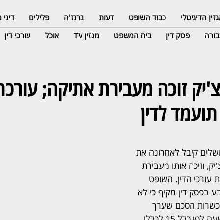
זין הדיגיטלי
כבוד השופט
דעות
ברנז'ה
פלילים
דיני
ורה
פסק דין
בית המשפט
מגזין TV
אוכל
עורכי דין
צ'יק זוכה מעבירת אתיקה; עורכת 
תועמד לדין
שלים קיבל לאחרונה את 
יק, וזיכה אותו מעבירת 
עורכי הדין. השופט 
ע בפסק דין מקיף כי לא 
ד כשרות הסכם שערך 
בעצמו, תנאי יסודי להרשעה לפי כלל 15 לכללי 