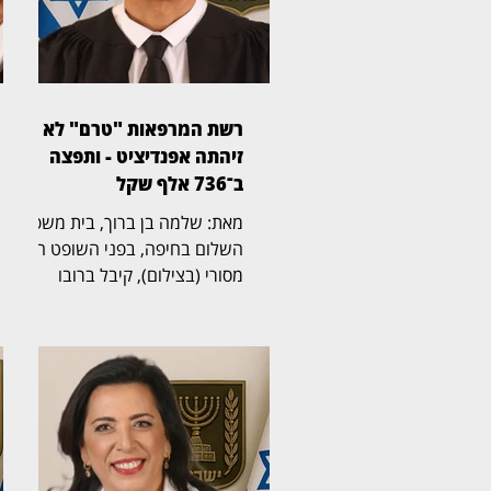
רשת המרפאות "טרם" לא
זיהתה אפנדיציט - ותפצה
ב־736 אלף שקל
מאת: שלמה בן ברוך, בית משפט
השלום בחיפה, בפני השופט הדר
מסורי (בצילום), קיבל ברובו
תביעת רשלנות רפואית שהגישה
אישה בת 50 נגד רשת מרפאות
הרפואה הדחופה "טרם". בפסק
דין מנומק קבע השופט כי
המרפאה התרשלה באבחון דלקת
התוספתן של המטופלת, וחייב את
הרשת לשלם לה כ־736 אלף
שקל, הכוללים פיצוי, הוצאות