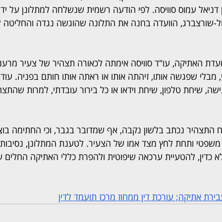
דניאל עמוס סוויסה. לפי הודעה רשמית שנשלחה למתלונן על ידי
ול-שורצברג, הוועדה בחנה את התלונה שהוגשה נגדה והחליטה ל
 מבלי שפגשה אותו, זיהתה אותו או ראתה אותו חותם בפניה. עוד נט
ה, שיחת טלפון, שיחת וידאו או כל בירור עובדתי, למרות שהתצהי
סח התצהיר נכתב בלשון נקבה, אף שמדובר בגבר, וכי החתימה בו
משפטי ותחת לחץ מצד אמו של הצעיר. לטענת המתלונן, נסיבות 
כדין, להטעיית ערכאה שיפוטית ולהפרת כללי האתיקה החלים על 
עבירת אתיקה; עורכת דין ממחוז מרכז תועמד לדין