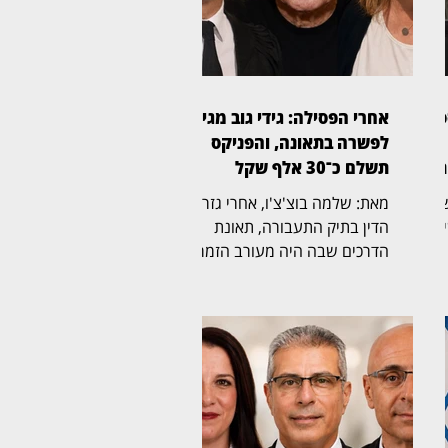
פר
אחרי הפסילה: גידי גוב מגיע
לפשרה בתאונה, והפניקס
תשלם כ־30 אלף שקל
בית המשפט
מאת: שלמה בוצ'צ'ו, אחרי גזר
לוב
הדין בתיק התעבורה, תאונת
הדרכים שבה היה מעורב הזמר
צות
גידי גוב מגיעה כעת לסיום גם
בזירה האזרחית. בית המשפט
לתביעות קטנות בתל אביב, בפני
הרשם הבכיר מיכאל שמפל
(בצילום), נתן תוקף של פסק דין
ית
להסדר פשרה, שלפיו חברת
הביטוח הפניקס תשלם את מלוא
ו
סכום התביעה, ולא סכום מופחת,