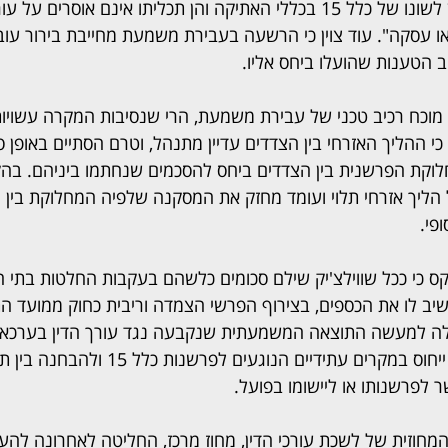
בפסק הדין הודגש כי "הן לשונו של כלל 15 בכללי האתיקה והן תכליתו אינם אוסרי
 עסקה". עוד צוין כי הרשעה בעבירת משמעת מחייבת בירור עובד
ב הטענות שהועלו ביחס אליו.
 מוכח רכיב טכני של עבירת משמעת, הרי שנסיבות המקרה עשויות
ן כי ההליך האזרחי בין הצדדים עדיין מתנהל, וטרם הסתיים באופן סו
וקת הפרשנית בין הצדדים ביחס להסכמים שנחתמו ביניהם. בהק
 הליך אזרחי תלוי ועומד מחזק את המסקנה שלפיה המחלוקת בין 
פי.
ס כי ככל שווילצ'יק שילם סכומים כלשהם בעקבות החלטות בתי ה
שיב לו את הכספים, בצירוף הפרשי הצמדה וריבית כחוק ממועד ה
לה למעשה התוצאה המשמעתית שנקבעה נגד עורך הדין בערכאות
הדין עשוי לשמש נקודת ייחוס במקרים עתידיים הנו
 לפרשנותו או ליישומו בפועל.
חוזית של לשכת עורכי הדין, מחוז מרכז, החליטה לאחרונה להעמי