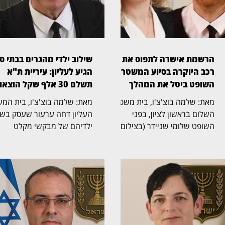
הרשמת אישרה לתפוס את
שילוב ילדי מהגרים בבתי ס
רכב היוקרה בסיוע המשטרה,
הגיע לעליון: עיריית ת"א
השופט ביטל את המהלך
תשלם 30 אלף שקל הוצאות
מאת: שלמה בוצ'צ'ו, בית משפט
מאת: שלמה בוצ'צ'ו, 
השלום בראשון לציון, בפני
העליון דחה ערעור שעסק בשי
השופט שלומי שניידר (בצילום),
ילדיהם של מבקשי מקלט
קיבל את תביעתו של יאיר חדד,
ומהגרים שהגיעו לישראל מאר
בעליו המקורי של רכב יוקרה מסוג
אפריקה וחיים בה ללא מעמד
BMW, ששוויו מאות אלפי שקלים.
קבע, במערכת החינוך היסודית
בפסק דין ברור ומכריע קבע
בתל אביב. את פסק הדין כתב
השופט כי הרכב שייך לחדד, הורה
השופט אלכס שטיין (בצילום),
לרשום אותו מחדש על שמו
ואליו הצטרפו הנשיא יצחק עמ
במשרד הרישוי וביטל את
והשופטת גילה כנפי־שטייניץ.
השעבוד שנרשם לטובת מימון
ההרכב קבע כי בנסיבות שנוצר