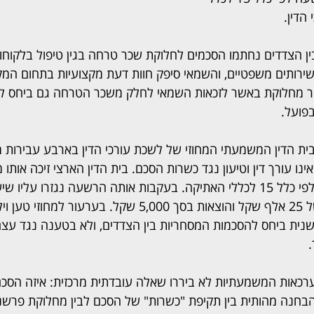
הדין.
בין הצדדים נחתמו הסכמים לחלוקת שכר טרחה בגין טיפול בלקוחו
שירותים משפטיים, והשמאי סיפק חוות דעת מקצועיות בתחום המק
ר מחלוקת באשר לזכאות השמאי לחלק משכר הטרחה גם ביחס ל
בפועל.
בית הדין המשמעתי המחוזי של לשכת עורכי הדין בארבע עבירות 
ו עורך דין וטיעון נגד כשרות הסכם. בית הדין הארצי זיכה אותו מ
אך הותיר הרשעה אחת לפי כלל 15 לכללי האתיקה. בעקבות אותה הרשעה נגזרו עלי
השעיה על תנאי, קנס של 25 אלף שקל והוצאות בסך 5,000 שקל. בערע
נית ביחס להסכמות המסחריות בין הצדדים, ולא בטענה נגד עצם ח
כאות המשמעתיות לא ביררו שאלה עובדתית מרכזית: איזה הסכם
הבחנה מהותית בין תקיפת "כשרות" של הסכם לבין מחלוקת פרשנית