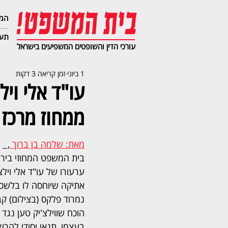
המג
תעב
עורכי הדין והשופטים המשפיעים בישראל
1 ביוני
זמן קריאה 3 דקות
עו"ד אלי ויל
ממחוז מרכז 
מאת: שלמה בן ברוך 
,  
בית המשפט המחוזי בירו
ערעורו של עו"ד אלי וילצ'
אתיקה שיוחסה לו בלשכת 
נמרוד פלקס (בצילום) קב
הוכח שווילצ'יק טען נג