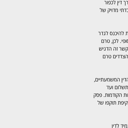
ם על עורך דין לכפור 
תי מדויק של 
 להיכנס לגדר 
פי. לכן, טרם 
שר זה הדגיש 
הצדדים טרם 
דין המשמעתיים, 
תשלום ועד 
 הקודמות. פסק 
געים לפרשנות כלל 15 ולהבחנה בין תקיפת תוקפו של 
ד לדין 