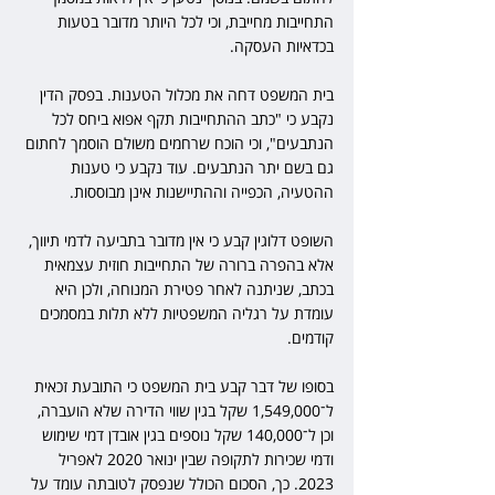
התחייבות מחייבת, וכי לכל היותר מדובר בטעות 
בכדאיות העסקה.
בית המשפט דחה את מכלול הטענות. בפסק הדין 
נקבע כי "כתב ההתחייבות תקף אפוא ביחס לכל 
הנתבעים", וכי הוכח שרחמים משולם הוסמך לחתום 
גם בשם יתר הנתבעים. עוד נקבע כי טענות 
ההטעיה, הכפייה וההתיישנות אינן מבוססות.
השופט דלוגין קבע כי אין מדובר בתביעה לדמי תיווך, 
אלא בהפרה ברורה של התחייבות חוזית עצמאית 
בכתב, שניתנה לאחר פטירת המנוחה, ולכן היא 
עומדת על רגליה המשפטיות ללא תלות במסמכים 
קודמים.
בסופו של דבר קבע בית המשפט כי התובעת זכאית 
ל־1,549,000 שקל בגין שווי הדירה שלא הועברה, 
וכן ל־140,000 שקל נוספים בגין אובדן דמי שימוש 
ודמי שכירות לתקופה שבין ינואר 2020 לאפריל 
2023. כך, הסכום הכולל שנפסק לטובתה עומד על 