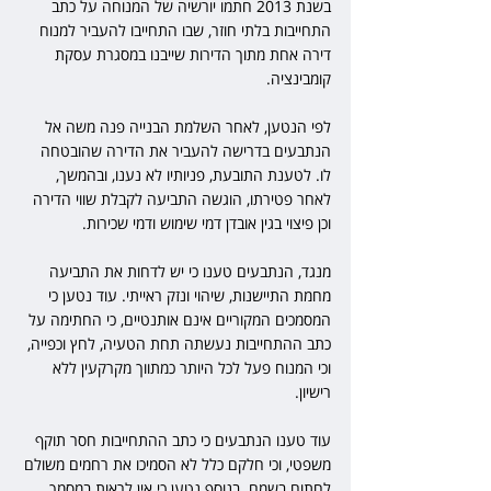
בשנת 2013 חתמו יורשיה של המנוחה על כתב 
התחייבות בלתי חוזר, שבו התחייבו להעביר למנוח 
דירה אחת מתוך הדירות שייבנו במסגרת עסקת 
קומבינציה.
לפי הנטען, לאחר השלמת הבנייה פנה משה אל 
הנתבעים בדרישה להעביר את הדירה שהובטחה 
לו. לטענת התובעת, פניותיו לא נענו, ובהמשך, 
לאחר פטירתו, הוגשה התביעה לקבלת שווי הדירה 
וכן פיצוי בגין אובדן דמי שימוש ודמי שכירות.
מנגד, הנתבעים טענו כי יש לדחות את התביעה 
מחמת התיישנות, שיהוי ונזק ראייתי. עוד נטען כי 
המסמכים המקוריים אינם אותנטיים, כי החתימה על 
כתב ההתחייבות נעשתה תחת הטעיה, לחץ וכפייה, 
וכי המנוח פעל לכל היותר כמתווך מקרקעין ללא 
רישיון.
עוד טענו הנתבעים כי כתב ההתחייבות חסר תוקף 
משפטי, וכי חלקם כלל לא הסמיכו את רחמים משולם 
לחתום בשמם. בנוסף נטען כי אין לראות במסמך 