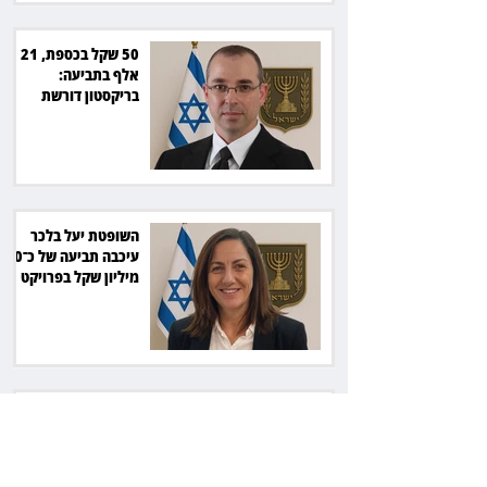
50 שקל בכספת, 21
אלף בתביעה:
בריקסטון דורשת
תשלום על עיכוב בפינוי
השופטת יעל בלכר
עיכבה תביעה של כ־40
מיליון שקל בפרויקט
סולארי
ראש עיריית מעלה
אדומים תובע את
חדשות 12 ועמרי מניב
ב־150 אלף שקל