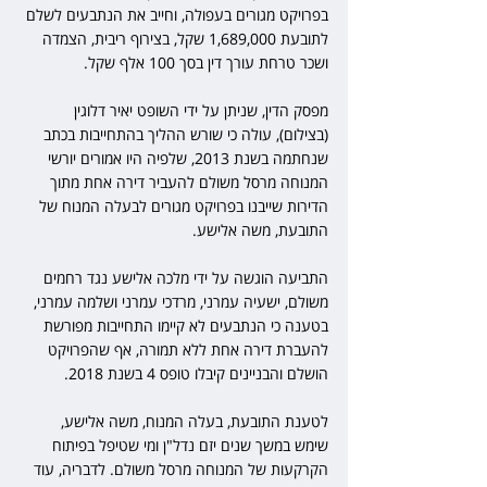
בפרויקט מגורים בעפולה, וחייב את הנתבעים לשלם 
לתובעת 1,689,000 שקל, בצירוף ריבית, הצמדה 
ושכר טרחת עורך דין בסך 100 אלף שקל.
מפסק הדין, שניתן על ידי השופט יאיר דלוגין 
(בצילום), עולה כי שורש ההליך בהתחייבות בכתב 
שנחתמה בשנת 2013, שלפיה היו אמורים יורשי 
המנוחה מרסל משולם להעביר דירה אחת מתוך 
הדירות שייבנו בפרויקט מגורים לבעלה המנוח של 
התובעת, משה אלישע.
התביעה הוגשה על ידי מלכה אלישע נגד רחמים 
משולם, ישעיה עמרני, מרדכי עמרני ושלמה עמרני, 
בטענה כי הנתבעים לא קיימו התחייבות מפורשת 
להעברת דירה אחת ללא תמורה, אף שהפרויקט 
הושלם והבניינים קיבלו טופס 4 בשנת 2018.
לטענת התובעת, בעלה המנוח, משה אלישע, 
שימש במשך שנים יזם נדל"ן ומי שטיפל בפיתוח 
הקרקעות של המנוחה מרסל משולם. לדבריה, עוד 