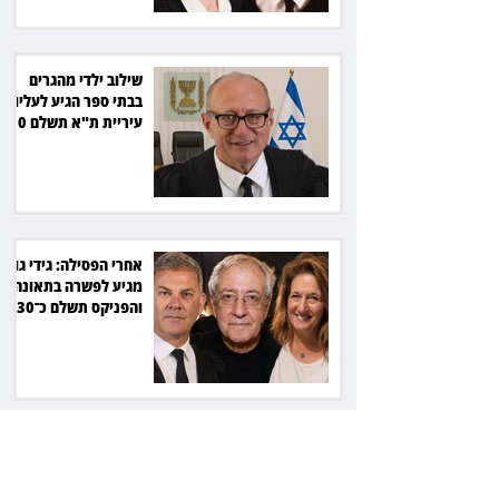
שילוב ילדי מהגרים
בבתי ספר הגיע לעליון:
עיריית ת"א תשלם 30
אלף שקל הוצאות
אחרי הפסילה: גידי גוב
מגיע לפשרה בתאונה,
והפניקס תשלם כ־30
אלף שקל
תכנים מגיל 18 בשעות
היום: לקוחות הוט
יקבלו פיצוי ב־4 מיליון