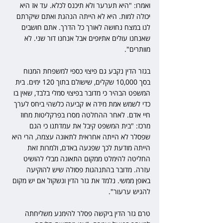
ואמרו: "היא תערער ולא תיכנס לכלא. עד אז היא 
יכולה למות. היא לא הייתה הנהגת ואתם שיקרתם 
לנו במצח נחושה לאורך כל הדרך. אתם חושבים 
שאנחנו עולים אתיופים אבל אנחנו דור שני. לא 
מוותרים".
בגזר הדין נקבע גם פיצוי כספי למשפחת המנוח 
בסך 10,000 שקלים, שישולם בתוך 120 ימים. בית 
המשפט הבהיר כי מדובר בפיצוי סמלי בלבד, שאין בו 
כדי לשמש אמת מידה או קביעה כלשהי ביחס לערך 
חיי אדם. לאחר ההחלטה מסרו בפרקליטות מחוז 
מרכז: "בית המשפט קיבל את עמדתנו כי הגם 
שפסלר לא הייתה אחראית לתאונה עצמה, הרי היא 
הייתה מודעת לכך שפגעה באדם, ולמרות זאת 
החליטה להימלט ממקום התאונה מבלי להושיט 
עזרה. מדובר בהתנהגות פסולה שיש להוקיעה 
באופן ממשי. נלמד את גזר הדין ונשקול אם יש מקום 
להגיש ערעור".
טרם גזר הדין ביקשה פסלר להימנע משליחתה 