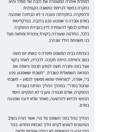
למחרת איתרה המשטרה את רכבה של פסלר והיא 
נחקרה בחשד לגרימת התאונה הקטלנית 
ולהפקרה. בחקירתה טענה כי לא הבחינה שפגעה 
באדם וסברה כי אופנוע פגע ברכבה. בפרקליטות 
הוחלט לבסוף להעמידה לדין בעבירת ההפקרה 
בלבד, החלטה שעוררה ביקורת ציבורית ומחאה מצד 
בני משפחת הילד שנהרג.
בעדותה בבית המשפט סיפרה כי באותו יום חשה 
בטוב וראייתה הייתה תקינה. לדבריה, לאחר ביקור 
אצל בתה וחברה חשה לפתע חבטה וראתה את 
המראה השמאלית נשברת. "חשבתי שאופנוע פגע 
בי", אמרה, "כשראיתי שהוא ממשיך לנסוע – חשבתי 
שהכול בסדר". במהלך ההליך הודתה בעבירת 
ההפקרה, אולם סנגורה טען כי לא התקיים היסוד 
הנפשי הדרוש להרשעה, מאחר שלא ידעה שפגעה 
באדם.
ההליך נוהל בפני השופט טל פרי, אשר הורה בשלב 
הטיעונים לעונש לקיים הליך הוכחות מחדש. בגזר 
הדין קבע כי הנאשמת לא נטלה אחריות מלאה, 