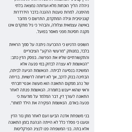
ניהלה הליך הוכחות מלא ועדותה נמצאה בלתי 
מהימנה. למרות טענות ההגנה בדבר הידרדרות 
קוגניטיבית וגילה המתקדם, התרשם כי מדובר 
באישה עצמאית וצלולה, והבהיר כי גיל מתקדם אינו 
מקנה חסינות מפני מאסר בפועל.
השופט הדגיש כי ההכרעה ניתנה על סמך הראיות 
בלבד, במנותק "מרעשי הרקע" הציבוריים 
והתקשורתיים שליוו את הפרשה. בפסק הדין כתב: 
"הנאשמת לא עצרה לבדוק במי פגעה אלא 
המשיכה בנסיעה לביתה. הנאשמת הגיעה לביתה, 
הבחינה בנזק לרכב, אך לא דיווחה לרשויות. בריחה 
של נהג ממקום התאונה הוא מעשה אנטי־חברתי 
וראוי שהוא ייענש בחומרה. הנאשמת פנתה לאחר 
התאונה לעורך דין, דבר המלמד על מודעות כי 
פגעה באדם. הנאשמת הפקירה את הילד למותו".
בני משפחת אדנה הביעו זעם לאחר מתן גזר הדין 
וטענו כי פסלר כלל לא הייתה הנהגת בזמן התאונה 
אלא בתה. בני המשפחה פנו לנציג הפרקליטות 