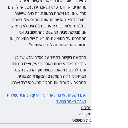
למאסר בפועל ואמרה: "אני מבקשת סליחה 
מההורים, אין יותר טרגי מלאבד ילד. אבל אין לי שום 
ספק שאני לא אשמה בתאונה. זה כאב שיישאר 
בתוכי כל חיי. מאז יום התאונה החיים שלי השתנו 
ב־180 מעלות. ביוני אהיה בת 83 ואני לא בריאה. 
אני מבקשת מבית המשפט להתחשב בי. אני 
מתחרטת על התוצאות הנוראיות של התאונה, ואני 
מקווה שהמשפחה תצליח להשתקם".
התביעה ביקשה להטיל על פסלר עונש של בין 
שנתיים לארבע שנות מאסר בפועל, ואילו סנגורה 
עתר להימנע ממאסר ממשי, תוך הדגשת מצבה 
הבריאותי, גילה המתקדם והביקורת הציבורית 
החריפה שליוותה את ההליך המשפטי לכל אורכו.
זעם משפחת אדנה לאחר גזר הדין: הנהגת נשלחת 
לשנת מאסר בפועל
פלילים
תעבורה
בית המשפט