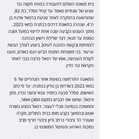
בית משפט השלום לתעבורה בפתח תקווה גזר  
עונש של שנתיים מאסר על קרול פסלר, בת 82, 
שהורשעה בהפקרה לאחר פגיעה ברפאל אדנה בן 
ה־4, שנהרג בתאונת דרכים בנתניה במאי 2023. 
מתוך העונש נקבעה שנה אחת לריצוי בפועל ושנה 
נוספת על תנאי, לצד שלילת רישיון הנהיגה 
לצמיתות ובקשת ההגנה לעיכוב ביצוע לצורך הגשת 
ערעור. בני משפחת המנוח הביעו זעם באולם, טענו 
לקולת הענישה, ואמו של רפאל פרצה בבכי לאחר 
הקראת גזר הדין.
התאונה התרחשה בשעות אחר הצהריים של 6 
במאי 2023 בשדרות בן גוריון בנתניה. על פי כתב 
האישום, פסלר פגעה בתמיר צגאי ובשני נכדיו, מתן 
ורפאל, שחצו את הכביש במקום מסוכן ואסור, 
והמשיכה בנסיעה מבלי לעצור. רפאל נפצע באורח 
אנוש ובהמשך נקבע מותו בבית החולים, מקרה 
שעורר הד ציבורי נרחב ודיון ציבורי חריף סביב 
נסיבות האירוע והטיפול המשפטי בו.