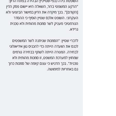
השופטת גילה כנפי-שטייניץ הבהירה בפתח הדיון: 
"הרקע המשפטי ברור, השאלה היא יישום פסק הדין 
[הקודם]". בכך מיקדה את הדיון במישור הביצועי ולא 
העקרוני. השופט אלכס שטיין הוסיף כי ההסדר 
הנורמטיבי מעניק לשר סמכות מהותית ולא טכנית 
גרידא.
לדברי שטיין: "הסמכות שניתנה לשר המשפטים 
לכנס את הוועדה הייתה כדי להכניס גוון אידיאולוגי 
לבחירה. המטרה הייתה לשתף בבחירה גורמים 
שמחוץ למערכת המשפט, זו סמכות מהותית ולא 
טכנית". בכך הדגיש כי עצם קיומה של סמכות כרוך 
גם באחריות למימושה.