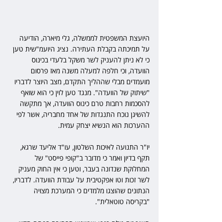
היועצת המשפטית לממשלה, גלי מיארה, הודיעה 
על תמיכתה בקבלת העתירה. נציג היועמ"שית טען 
כי לא ניתן להעניק לשר משקל בלעדי בכינוס 
הוועדה, וכי חלפה למעלה משנה מאז פרסום 
מועמדים מבלי שההליך התקדם, מצב היוצר לדבריו 
"שיתוק של הוועדה". מנגד טען לוין כי הוא שואף 
להסכמות רחבות טרם כינוס הוועדה, אך מתקשה 
להשיגן נוכח התנגדות של אחד מחבריה, אשר לפי 
ההערכות הוא הנשיא יצחק עמית.
יו"ר התנועה לאיכות השלטון, עו"ד אליעד שרגא, 
תקף בדיון ואמר כי מדובר ב"קופי פייסט" של 
המחלוקת שנדונה בעבר, וטען כי אין החוק מעניק 
לשר זכות וטו אפקטיבית על עבודת הוועדה. לדבריו, 
הנתונים שהוצגו מלמדים כי המערכת מצויה 
"בקריסה טוטאלית".