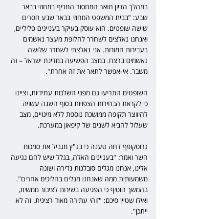
במהלך הדיון תואר המחסור החריף במחוזי בבאר 
שבע: "בבית המשפט המחוזי בבאר שבע חסרים 
שישה שופטים. הוא עוסק בעיקר בעניינים פליליים, 
ואנחנו נאלצים לשחרר לחלופת מעצר נאשמים 
בעבירות חמורות. אני נאלצתי לשחרר שלושה 
נאשמים ברצח. במצב הפשיעה במדינת ישראל – זה 
משבר. אי-אפשר לתאר את זה אחרת".
השופטים התריעו גם מפני השלכות עתידיות, וציינו 
כי לקראת הבחירות הצפויות בסוף השנה עשויה 
להיווצר תקופה ממושכת נוספת ללא מינויים, מצב 
שעלול להביא לשנים של קיפאון במערכת.
גרוסקופף דחה טענה כי בג"ץ מגביל את סמכות 
השר ואמר: "בעניינים האלה, בגלל שיש להם נגיעה 
אלינו, אנחנו מגלים סובלנות נדירה ושונה 
משמעותית ממה שאנחנו מגלים בהליכים אחרים". 
בהמשך הוסיף כי הפגיעה בשירות לציבור ממשית, 
ואילו שטיין סיכם: "זוהי עתירה מאוד רצינית. זה לא 
ייתכן".