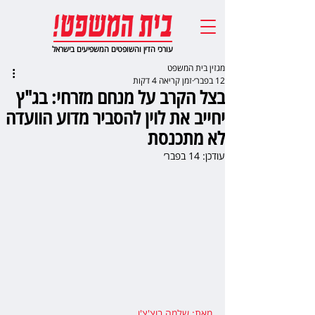
עורכי הדין והשופטים המשפיעים בישראל
מגזין בית המשפט
12 בפבר׳
זמן קריאה 4 דקות
בצל הקרב על מנחם מזרחי: בג"ץ
יחייב את לוין להסביר מדוע הוועדה
לא מתכנסת
עודכן:
14 בפבר׳
מאת: שלמה בוצ'צ'ו
,  