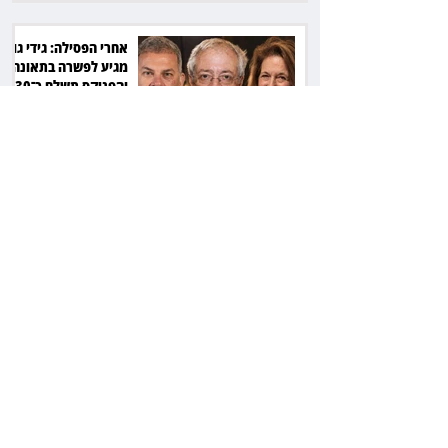
אחרי הפסילה: גידי גוב
מגיע לפשרה בתאונה,
והפניקס תשלם כ־30
אלף שקל
תכנים מגיל 18 בשעות
היום: לקוחות הוט
יקבלו פיצוי ב־4 מיליון
שקל
ביהמ"ש דחה הסדר
בהיקף 61 מיליון דולר:
עמיתי סלייס לא יכונסו
להצבעה