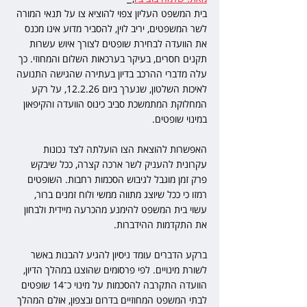
בית המשפט העליון צפוי להוציא צו על תנאי המורה 
לשר המשפטים, יריב לוין, להסביר מדוע אינו מכנס 
את הוועדה לבחירת שופטים לצורך איוש עשרות 
תקנים חסרים, בעיקר בערכאות השלום והמחוזי. כך 
עלה מדברי ההרכב בדיון בעתירה שהגישה התנועה 
לאיכות השלטון, שנערך ביום 12.2.26, על רקע 
המחלוקת המתמשכת סביב כינוס הוועדה והקיפאון 
במינוי שופטים.
האפשרות להוצאת הצו הועלתה לצד נכונות 
עקרונית להעניק לשר ארכה קצרה, ככל שיבקש 
פרק זמן מוגבל לגיבוש הסכמות רחבות. השופטים 
רמזו כי ככל שיוצג מתווה ממשי ולוח זמנים ברור, 
עשוי בית המשפט להימנע מהכרעה מיידית ולבחון 
את התקדמות ההידברות.
ברקע הדברים עומד ניסיון להגיע להבנות באשר 
לשורת מינויים. לפי פרסומים שהוצגו במהלך הדיון, 
הוועדה התקרבה להסכמות על מינוי כ־14 שופטים 
לבתי המשפט המחוזיים בדרום ובצפון, אולם המהלך 