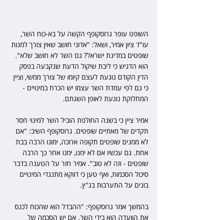
השופט עופר גרוסקופף הקשה על בא-כוח השר, 
עו"ד ציון אמיר, ושאל: "אדוני חושב שאין צורך למנות 
שופטים במדינת ישראל? גם השר לא חושב שלא". 
הוא הדגיש כי ליבת שיקול הדעת שנקבעה בפסק 
הדין הקודם נוגעת לעצם קיומו של צורך ממשי, וציין 
כי גם לפי עמדת השר עצמו יש הכרח במינויים - 
המחלוקת נוגעת לאופן השגתם.
אמיר ציין כי בשנה החולפת הוביל השר למינוי חסר 
תקדים של מאתיים שופטים. גרוסקופף השיב: "אם 
לא ממנים שופטים תקופה ארוכה, ימונו הרבה בבת 
אחת. גם עכשיו אם לא ימנו, ימנו אחר כך הרבה 
שופטים - וזה לא טוב". אמיר חזר על הטענה בדבר 
סיכול הסכמות, ואף טען כי דווקא מתנגדי המינויים 
בונים על התערבות בג"ץ.
בהמשך אמר גרוסקופף: "ההבדל הוא שהכוח לכנס 
את הוועדה הוא בידי השר. אם יש הסכמה של 