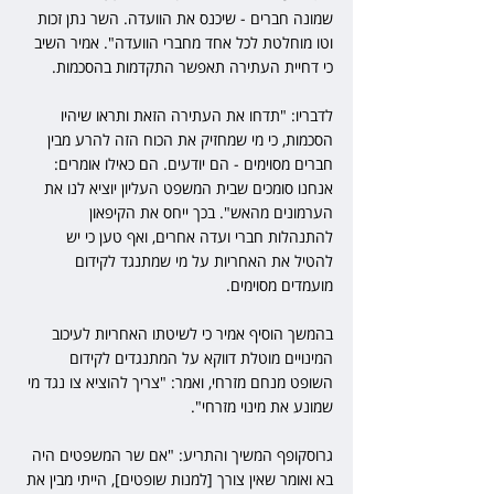
שמונה חברים - שיכנס את הוועדה. השר נתן זכות 
וטו מוחלטת לכל אחד מחברי הוועדה". אמיר השיב 
כי דחיית העתירה תאפשר התקדמות בהסכמות.
לדבריו: "תדחו את העתירה הזאת ותראו שיהיו 
הסכמות, כי מי שמחזיק את הכוח הזה להרע מבין 
חברים מסוימים - הם יודעים. הם כאילו אומרים: 
אנחנו סומכים שבית המשפט העליון יוציא לנו את 
הערמונים מהאש". בכך ייחס את הקיפאון 
להתנהלות חברי ועדה אחרים, ואף טען כי יש 
להטיל את האחריות על מי שמתנגד לקידום 
מועמדים מסוימים.
בהמשך הוסיף אמיר כי לשיטתו האחריות לעיכוב 
המינויים מוטלת דווקא על המתנגדים לקידום 
השופט מנחם מזרחי, ואמר: "צריך להוציא צו נגד מי 
שמונע את מינוי מזרחי".
גרוסקופף המשיך והתריע: "אם שר המשפטים היה 
בא ואומר שאין צורך [למנות שופטים], הייתי מבין את 