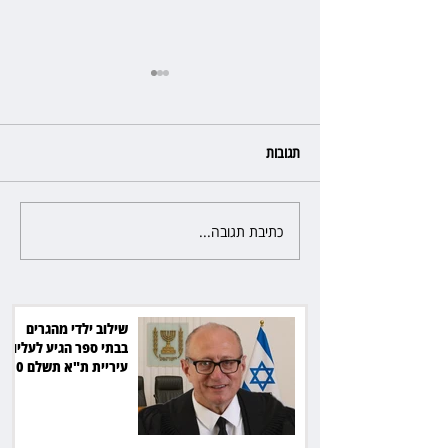
תגובות
כתיבת תגובה...
אחרי הפסילה: גידי גוב מגיע
לקוחות הוט יקבלו פיצוי ב־4 מיליון
לפשרה בתאונה, והפניקס תשלם
כ־30 אלף שקל
שילוב ילדי מהגרים
בבתי ספר הגיע לעליון:
עיריית ת"א תשלם 30
אלף שקל הוצאות