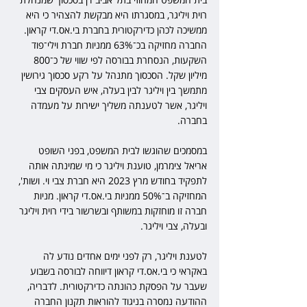
רוית ויליגר, במסגרתו היא מבקשת להצהיר כי היא 
ממשיכה לכהן כדירקטורית בחברת בי.אס.די קראון. 
החברה מחזיקה בכ־63% ממניות חברת וילי־פוד 
השקעות, הנסחרת בבורסה לפי שווי של כ־800 
מיליון שקל. הסכסוך מתנהל על רקע סכסוך גירושין 
מתמשך בין ויליגר לבין בעלה, איש העסקים צבי 
ויליגר, אשר לטענתה משליך ישירות על מעמדה 
בחברה.
במסמכים שהוגשו לבית המשפט, בפני השופט 
אריאל צימרמן, טוענת ויליגר כי מי שמינתה אותה 
לתפקיד בחודש מרץ 2023 היא חברת צבי וי. ושות', 
המחזיקה ב־50% ממניות בי.אס.די קראון. מניות 
חברה זו מוחזקות במשותף ובשרשור בידי רוית ויליגר 
ובעלה, צבי ויליגר.
לטענת ויליגר, רק לפני ימים אחדים נודע לה 
באקראי כי בי.אס.די קראון דיווחה לבורסה בשבוע 
שעבר על הפסקת כהונתה כדירקטורית. לדבריה, 
ההודעה נמסרה בניגוד להוראות תקנון החברה 