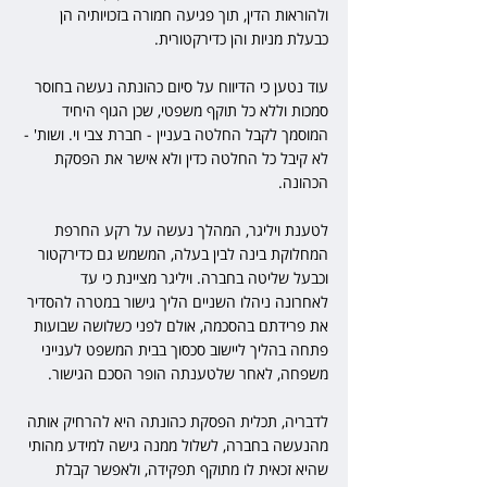
ולהוראות הדין, תוך פגיעה חמורה בזכויותיה הן 
כבעלת מניות והן כדירקטורית.
עוד נטען כי הדיווח על סיום כהונתה נעשה בחוסר 
סמכות וללא כל תוקף משפטי, שכן הגוף היחיד 
המוסמך לקבל החלטה בעניין - חברת צבי וי. ושות' - 
לא קיבל כל החלטה כדין ולא אישר את הפסקת 
הכהונה.
לטענת ויליגר, המהלך נעשה על רקע החרפת 
המחלוקת בינה לבין בעלה, המשמש גם כדירקטור 
וכבעל שליטה בחברה. ויליגר מציינת כי עד 
לאחרונה ניהלו השניים הליך גישור במטרה להסדיר 
את פרידתם בהסכמה, אולם לפני כשלושה שבועות 
פתחה בהליך ליישוב סכסוך בבית המשפט לענייני 
משפחה, לאחר שלטענתה הופר הסכם הגישור.
לדבריה, תכלית הפסקת כהונתה היא להרחיק אותה 
מהנעשה בחברה, לשלול ממנה גישה למידע מהותי 
שהיא זכאית לו מתוקף תפקידה, ולאפשר קבלת 