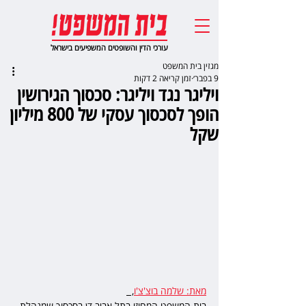
עורכי הדין והשופטים המשפיעים בישראל
מגזין בית המשפט
9 בפבר׳
זמן קריאה 2 דקות
ויליגר נגד ויליגר: סכסוך הגירושין
הופך לסכסוך עסקי של 800 מיליון
שקל
מאת: שלמה בוצ'צ'ו
,  
בית המשפט המחוזי בתל אביב דן בסכסוך שמנהלת 