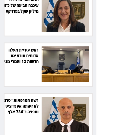
עיכבה תביעה של כ־40
מיליון שקל בפרויקט
סולארי
ראש עיריית מעלה
אדומים תובע את
חדשות 12 ועמרי מניב
ב־150 אלף שקל
רשת המרפאות "טרם"
לא זיהתה אפנדיציט -
ותפצה ב־736 אלף
שקל