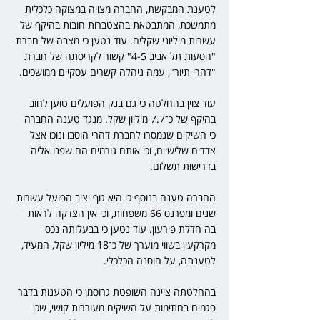
לטענת המבקשת, החברה מצויה במצוקה כלכלית 
מתמשכת, המתבטאת בהצטברות חובות בהיקף של 
עשרות מיליוני שקלים. עוד נטען כי מצבה של חברת 
"הסעות תל אביב 4-5" קשור לקריסתה של חברת 
"דהרי תיור", עמה ניהלה קשרים עסקיים ממושכים.
עוד צוין בהחלטה כי גם בנק הפועלים טוען לחוב 
בהיקף של כ־7.7 מיליון שקל. מנגד טענה החברה 
כי השיקים שנמסרו לחברת דהרי הוסבו ונוכו אצל 
צדדים שלישיים, וכי אותם גורמים הם שפנו אליה 
בדרישות תשלום.
החברה טענה בנוסף כי היא גוף יציב הפועל עשרות 
שנים ומפרנס 66 משפחות, וכי אין הצדקה לראות 
בה חדלת פירעון. עוד נטען כי בבעלותה נכס 
מקרקעין בשווי מוערך של כ־18 מיליון שקל, המעיד, 
לטענתה, על חוסנה הכלכלי.
בהחלטתה ציינה השופטת גרוסמן כי הטענות בדבר 
פגמים בחתימות על השיקים מעוררות קושי, שכן 