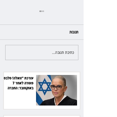
תגובות
כתיבת תגובה...
כשהאולם מתחמם, השופטת עדי
יעקובוביץ שומרת על קור רוח
ושליטה
עורכת "וואלה! סלבס"
פוטרה לאחר 7
באוקטובר: החברה
תשלם כ־54 אלף שקל