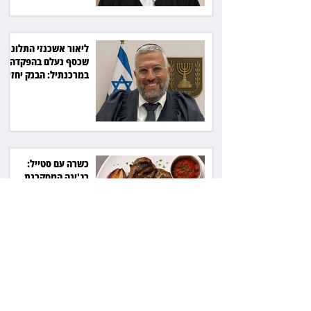
ליאור אשכנזי התלונן
שכסף נעלם בהפקדה
במרכנתיל: הבנק יחזיר
7,700 שקל
כשרה עם סטייל:
רג'ינה המסקרנת
כובשת את סצנת
הגורמה בלב תל אביב
השכנה מרמת השרון
ניהלה קרב על החניה -
ותשלם יותר מחצי