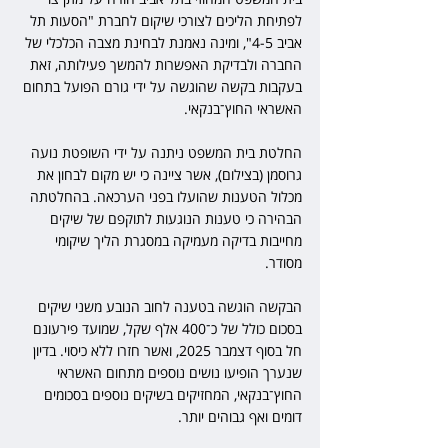
לפתיחת הליכים לצורכי שיקום לחברת "הסעות תל 
אביב 4-5", ומינה נאמנת לבחינת מצבה הכלכלי של 
החברה ולבדיקת האפשרות להמשך פעילותה, זאת 
בעקבות בקשה שהוגשה על ידי גורם הפועל בתחום 
האשראי החוץ־בנקאי.
החלטת בית המשפט ניתנה על ידי השופטת נועה 
גרוסמן (בצילום), אשר ציינה כי יש מקום לבחון את 
מכלול הטענות שהועלו בפני הערכאה. בהחלטתה 
הבהירה כי טענות הנוגעות לתוקפם של שיקים 
מחייבות בדיקה מעמיקה במסגרת הליך שיקומי 
מסודר.
הבקשה הוגשה בטענה לחוב הנובע משני שיקים 
בסכום כולל של כ־400 אלף שקל, שמועד פירעונם 
חל בסוף דצמבר 2025, ואשר חזרו ללא כיסוי. בדיון 
שנערך הופיעו נושים נוספים מתחום האשראי 
החוץ־בנקאי, המחזיקים בשיקים נוספים בסכומים 
דומים ואף גבוהים יותר.