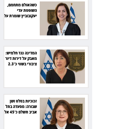
כשהאולם מתחמם,
השופטת עדי
יעקובוביץ שומרת על
קור רוח ושליטה
המדינה נגד חלמיש:
מאבק על דירות דיור
ציבורי בשווי כ־2.3
מיליארד שקל
זכוכיות בסלט ושן
שבורה: מסעדה בתל
אביב תשלם כ־45 אלף
שקל