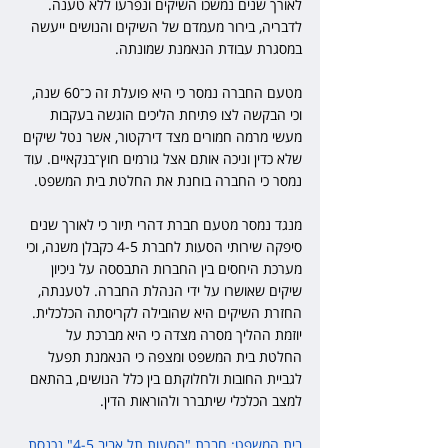
לאורך שנים נמשכו השיקים ונפרעו ללא טענה. 
לדבריה, בירור מעמדם של השיקים והנושים ייעשה 
במסגרת עבודת הנאמנת שמונתה.
מטעם החברה נמסר כי היא פועלת זה כ־60 שנה, 
וכי הבקשה לצו פתיחת הליכים הוגשה בעקבות 
מעשי מרמה חמורים מצד דירקטור, אשר נטל שיקים 
שלא כדין וניכה אותם אצל גורמים חוץ־בנקאיים. עוד 
נמסר כי החברה בוחנת את החלטת בית המשפט.
מנגד נמסר מטעם חברת דהרי תיור כי לאורך שנים 
סיפקה שירותי הסעות לחברת 4-5 כקבלן משנה, וכי 
מערכת היחסים בין החברות התבססה על ניכיון 
שיקים שאושרו על ידי הנהלת החברה. לטענתה, 
החזרת השיקים היא שהובילה לקריסתה הכלכלית. 
יוזמת ההליך מסרה מצדה כי היא מברכת על 
החלטת בית המשפט ומצפה כי הנאמנת תפעל 
לגביית החובות ולחלוקתם בין כלל הנושים, בהתאם 
למצב הכלכלי שיתברר ולהוראות הדין.
בית המשפט: חברת "הסעות תל אביב 4-5" נכנסת 