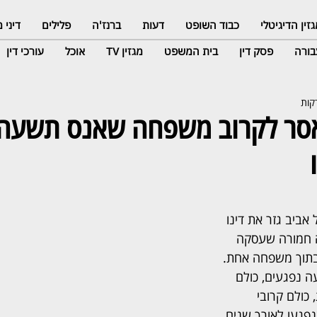
זין הדיגיטלי
כבוד השופט
דעות
ברנז'ה
פלילים
דיני
ורה
פסק דין
בית המשפט
מגזין TV
אוכל
עורכי דין
מאסר לקרוב משפחה שאנס תשעה 
ביב גזר את דינו 
 חמורה שעסקה 
בתוך משפחה אחת. 
 נפגעים, כולם 
 כולם קרובי 
געו לאורך שנים 