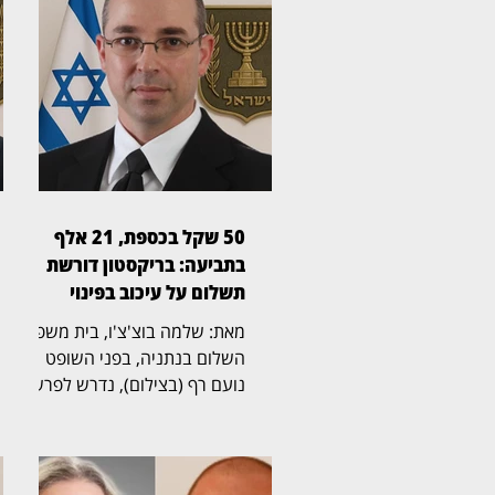
50 שקל בכספת, 21 אלף
בתביעה: בריקסטון דורשת
תשלום על עיכוב בפינוי
מאת: שלמה בוצ'צ'ו, בית משפט
השלום בנתניה, בפני השופט
נועם רף (בצילום), נדרש לפרשה
חריגה שהחלה בכספת אישית
שמספרה 705, שבה נמצא לבסוף
שטר בודד של 50 שקל,
והתגלגלה לשני הליכים משפטיים