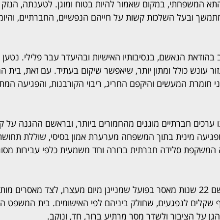
תא המשפחתי, במקום שאמור להיות בטוח ומוגן. לטענתה, הנזק 
משך ובעל השלכות קשות על חייהם הנפשיים, החברתיים, והיומיו
ודאת הנאשם, בנסיבותיו האישיות ובהיעדר עבר פלילי. נטען כי
ר עונש כולל ומתון יותר, שיאפשר שיקום בעתיד. עם זאת, בית ה
ני חומרת המעשים והיקפם החריג, ריבוי הקורבנות, והפגיעה המ
ו ערכים חברתיים מוגנים מהחמורים ביותר, ובראשם ההגנה על קט
גיעה מינית בתוך המשפחה מערערת אמון בסיסי, שוללת תחושת 
המשקפת סלידה חברתית ברורה וחד משמעית כלפי עבירות מסוג 
סוף דבר, נגזרו על הנאשם 22 שנות מאסר בפועל שמניינן מיום מעצרו, לצד מאסרים
י כולל של 250 אלף שקלים לנפגעים, שחולק ביניהם לפי האישומים. בית המשפ
גן על הציבור ולשדר מסר מרתיע ברור, חד, ונוקב.