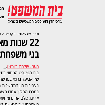
המג
תעב
עורכי הדין והשופטים המשפיעים בישראל
18 בדצמ׳ 2025
זמן קריאה 2 דקות
22 שנות 
בני משפחתו
מאת: שלמה בוצ'צ'ו
,  
בית המשפט המחוזי בתל א
של אביעד גרוסי בפרשה
בעבירות מין מתמשכות 
במרכז ההליך עמדו תשעה
ילדים, כולם אחים ואחיות,
משפחתו של הנאשם, שנפ