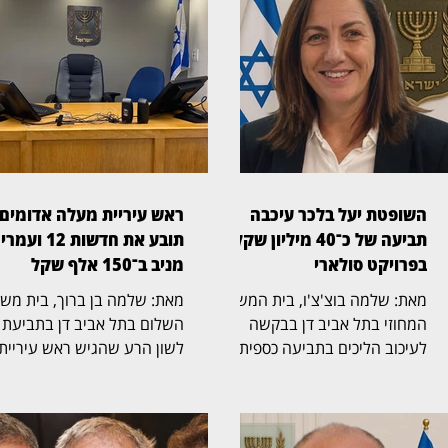
השופטת יעל בלכר עיכבה
ראש עיריית מעלה אדומים
תביעה של כ־40 מיליון שקל
תובע את חדשות 12 ועמרי
בפרויקט סולארי
מניב ב־150 אלף שקל
מאת: שלמה בוצ'צ'ו, בית המשפט
מאת: שלמה בן ברוך, ב
המחוזי בתל אביב דן בבקשה
השלום בתל אביב דן בתביעת
לעיכוב הליכים בתביעה כספית
לשון הרע שהגיש ראש עיריית
בהיקף של כ־40 מיליון שקל,
מעלה אדומים, גיא יפרח, נגד
שהגישה חברת לסיכו בע"מ נגד
חברת החדשות של ערוץ 12
נווה אור שיא אנרגיה סולארי
והכתב עמרי מניב. בתביעה,
שותפות מוגבלת ושיא נרגיה
שהועמדה על סך 150 