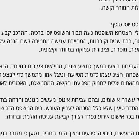
תלות חמורה וקשה.
ט יוסי טופף 
ואליו הצטרפו השופטת נעה תבור והשופט יוסי ברכיה. ההרכב קבע 
ה, רבת שנים וקורבנות, המחייבת ענישה מחמירה לשם הגנה על 
, מוסרית, וציבורית עמוקה במיוחד וקיצונית.
, העבירות בוצעו במשך כתשע שנים, מגילאים צעירים במיוחד. הנ
פחה, הציג עצמו כדמות מסייעת, וניצל אמון מתמשך כדי לבצע פג
מהאחים יצליח לחמוק מפגיעתו הקשה, המתמשכת, והאכזרית לאור
 עשרה אישומים, ובהם עבירות אינוס, מעשים מגונים והדחה בח
סדר טיעון שלא כלל הסכמה לעניין העונש. בית המשפט הדגיש כ
אות בכל אישום אירוע נפרד לצורך קביעת ענישה הולמת וברורה.
המעשים, ריבוי הנפגעים ומשך הזמן החריג. נטען כי מדובר בפגי