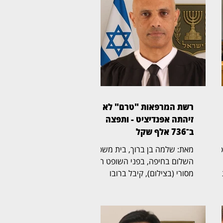
רשת המרפאות "טרם" לא
זיהתה אפנדיציט - ותפצה
ב־736 אלף שקל
ית משפט
מאת: שלמה בן ברוך, בית משפט
השלום בחיפה, בפני השופט הדר
מסורי (בצילום), קיבל ברובו
תביעת רשלנות רפואית שהגישה
אישה בת 50 נגד רשת מרפאות
הרפואה הדחופה "טרם". בפסק
אלף שקל,
דין מנומק קבע השופט כי