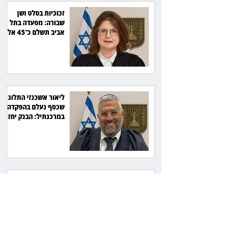
זכוכיות בסלט ושן
שבורה: מסעדה בתל
אביב תשלם כ־45 אלף
שקל
ליאור אשכנזי התלונן
שכסף נעלם בהפקדה
במרכנתיל: הבנק יחזיר
7,700 שקל
כשרה עם סטייל:
רג'ינה המסקרנת
כובשת את סצנת
הגורמה בלב תל אביב