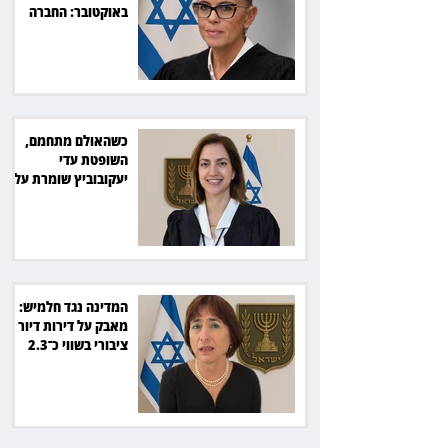
באוקטובר: החברה
תשלם כ־54 אלף שקל
כשהאולם מתחמם,
השופטת עדי
יעקובוביץ שומרת על
קור רוח ושליטה
המדינה נגד חלמיש:
מאבק על דירות דיור
ציבורי בשווי כ־2.3
מיליארד שקל