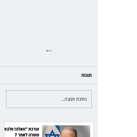
תגובות
כתיבת תגובה...
כשהאולם מתחמם, השופטת עדי
יעקובוביץ שומרת על קור רוח
ושליטה
עורכת "וואלה! סלבס"
פוטרה לאחר 7