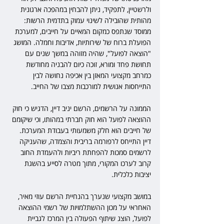
ולרשטיין, לתפקיד, ניתן להבחין במהפכה ארגונית 
מהותית שהובילה לשינוי עמוק בתדמית הרשות: 
ממוסד שנתפס כמקום המאיים על חייבים, למערכת 
הפועלת ברוח של שירותיות, אדיבות וחמלה. המושג 
"הוצאה לפועל", שהיה מזוהה במשך שנים עם 
תחושת פחד ומורא, זוכה כיום להבניה מחודשת 
כמרחב מקצועי המאזן בין אכיפה נחושה לבין 
התייחסות אנושית למורכבות מצבו של החייב.
הממונה על הרשמים, הרשם יניב דיין, הדגיש כי חוק 
ההוצאה לפועל הוא חוק חברתי במהותו, וכי שיקומם 
של חייבים הוא חלק משמעותי בעבודת המערכת. 
דיין התייחס לרפורמה בריבית והצמדה, שהעניקה 
לרשמים סמכות להפחתת ריביות ולהעמדת החוב 
קרוב לערכו המקורי, מתוך מטרה לסייע בהשגת 
יציבות כלכלית.
במושב מקצועי שנערך בהנחיית הרשם עוזי מאיר, 
האחראי על מכון ההשתלמויות של רשמי ההוצאה 
לפועל, הוצג שיתוף הפעולה בין המרכז לגביית 