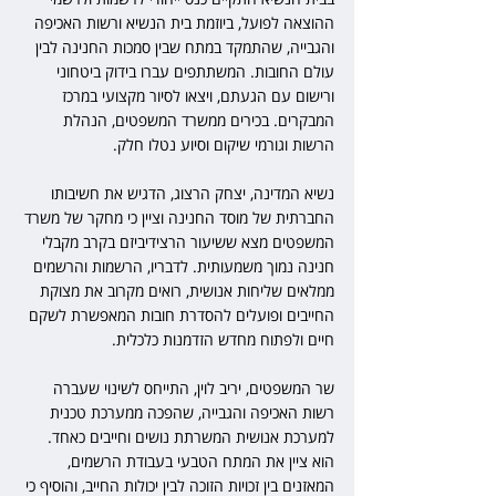
ההוצאה לפועל, ביוזמת בית הנשיא ורשות האכיפה 
והגבייה, שהתמקד במתח שבין סמכות החנינה לבין 
עולם החובות. המשתתפים עברו בידוק ביטחוני 
ורישום עם הגעתם, ויצאו לסיור מקצועי במרכז 
המבקרים. בכירים ממשרד המשפטים, הנהלת 
הרשות וגורמי שיקום וסיוע נטלו חלק.
נשיא המדינה, יצחק הרצוג, הדגיש את חשיבותו 
החברתית של מוסד החנינה וציין כי מחקר של משרד 
המשפטים מצא ששיעור הרצידיביזם בקרב מקבלי 
חנינה נמוך משמעותית. לדבריו, הרשמות והרשמים 
ממלאים שליחות אנושית, רואים מקרוב את מצוקת 
החייבים ופועלים להסדרת חובות המאפשרת לשקם 
חיים ולפתוח מחדש הזדמנות כלכלית.
שר המשפטים, יריב לוין, התייחס לשינוי שעברה 
רשות האכיפה והגבייה, שהפכה ממערכת טכנית 
למערכת אנושית המשרתת נושים וחייבים כאחד. 
הוא ציין את המתח הטבעי בעבודת הרשמים, 
המאזנים בין זכויות הזוכה לבין יכולות החייב, והוסיף כי 