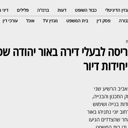
זין הדיגיטלי
כבוד השופט
דעות
ברנז'ה
פלילים
דיני
ורה
פסק דין
בית המשפט
מגזין TV
אוכל
עורכי דין
ריסה לבעלי דירה באור יהודה שפ
חידות דיור
ביב הרשיע שני 
 התכנון והבנייה, 
ות בנייה ושימוש 
ב יוני נתניהו באור 
אחר שהצדדים הגיעו 
ידי בית המשפט.