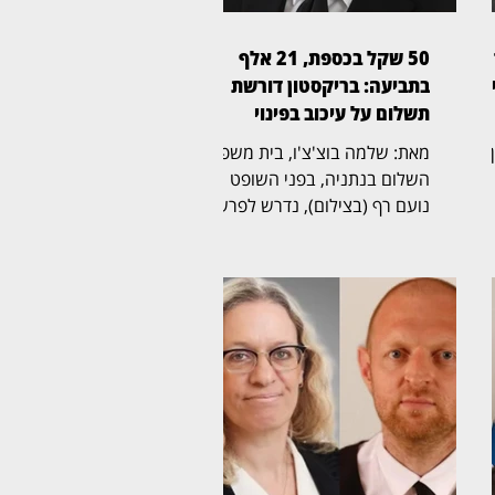
50 שקל בכספת, 21 אלף
ן
בתביעה: בריקסטון דורשת
תשלום על עיכוב בפינוי
ין
מאת: שלמה בוצ'צ'ו, בית משפט
השלום בנתניה, בפני השופט
נועם רף (בצילום), נדרש לפרשה
ל
חריגה שהחלה בכספת אישית
שמספרה 705, שבה נמצא לבסוף
ת
שטר בודד של 50 שקל,
והתגלגלה לשני הליכים משפטיים
נפרדים. בריקסטון כספות פעלה
תחילה לפינוי הכספת, ובהמשך
הגישה תביעה כספית בדרישה
לתשלום של יותר מ־21 אלף שקל.
לטענת בריקסטון, רבקה פינטו
,
שכרה יחידת אחסון ובה הכספת