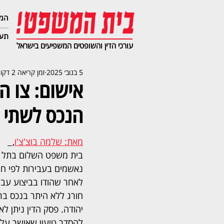
המג
תעב
עורכי הדין והשופטים המשפיעים בישראל
5 בנוב׳ 2025
זמן קריאה 2 דקות
אישום: צו ה
הנכס לשתי י
מאת: שלמה בוצ'צ'ו
,  
בית משפט השלום בתל א
נאשמים בעבירות לפי חוק
לאחר שהודו בביצוע עבוד
חורג ללא היתר בנכס ברחו
יהודה. פסק הדין ניתן ל
להסדר טיעון שאושר על 