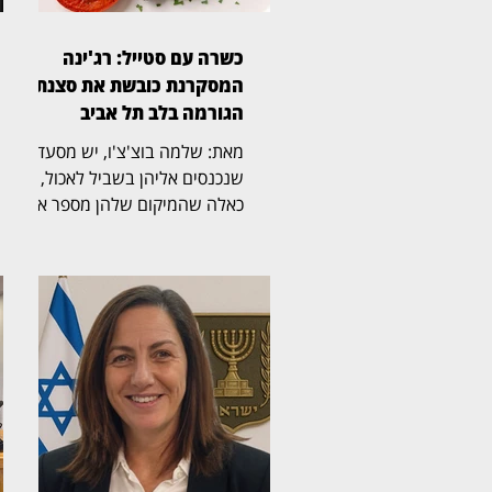
כשרה עם סטייל: רג'ינה
המסקרנת כובשת את סצנת
הגורמה בלב תל אביב
מאת: שלמה בוצ'צ'ו, יש מסעדות
שנכנסים אליהן בשביל לאכול, ויש
כאלה שהמיקום שלהן מספר את
הסיפור עוד לפני שהתפריט
נפתח. רג'ינה, מסעדת בשרים
כשרה וגינת אירועים במבנה 10
במתחם התחנה שבנווה צדק,
משלבת מבנה היסטורי, גינה
רחבת ידיים, קרבה לים ומטבח
בשרי הנשען על חומרי גלם, אש
וטכניקת צלייה מדויקת. ריקי,
מנהלת המסעדה, קיבלה את
פנינו בחיוך, ומהר התברר שהיא זו