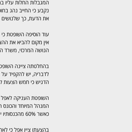
המגבלות החלות עליו במ
נקבע כי החייב נהג בחו
את הדעת, כך שלנושים א
עוד הוסיפה השופטת כי 
אין מקום להביא את ההצ
הנושה המרכזי, משרד השיכון, שחובו עו
בהחלטתה ציינה השופטת 
לדבריה, יש להקפיד על 
הדגיש כי חמש הצעות קו
המנהל המיוחד והכונס ה
כאשר 60% מהכנסותיו יועברו לקופת ההסדר.