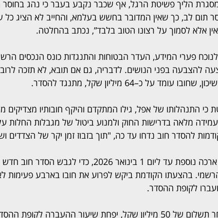
סגרת הליך פשיטת הרגל, אף שכבר נקבע בעבר כי נהג בחוסר תו
סר תום לב, כך שאין המדובר בחשש בעלמא, והחייב לא הציג כל 
ין אלא לסמוך על רצונו הטוב בלבד”, נכתב בהחלטה.
לנוכח פערי המידע, העדר הבטוחות והתנגדות כונס הנכסים הרשמי
עה להצבעה בפני הנושים. לדבריה, גם אם תובא, לא תזכה לרוב 
מד על כ–64 מיליון שקל, מתנגד להסדר.
כי התנהלותו של אפל, גילו המתקדם והיקף חובותיו מצדיקים מש
עמידה מלאה בדרישות החוק ולמנוע ביטול של מגבלות החלות על
דמות להסדר חוב נדחו עד כה, "תוך בזבוז זמן יקר של הצדדים ו
השופטת העניקה לאפל ארכה נוספת עד ליום 1 בינואר 2026, כדי לגב
רשמי. בהצעתו הקודמת ביקש לפרוע את חובו בארבע פעימות לא