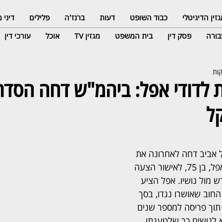
זין הדיגיטלי
כבוד השופט
דעות
ברנז'ה
פלילים
דיני
ורה
פסק דין
בית המשפט
מגזין TV
אוכל
עורכי דין
 לדודי אפל: ביהמ"ש דחה הסדר
 אביב דחה לאחרונה את 
בקשתו של הקבלן דודי אפל, בן 75, לאישור הצעה 
 מול נושיו. אפל הציע 
חוב שאושרו נגדו, בסך 
ון שקל, תוך פריסה למספר שנים 
א לנושים כך שלטענתו 