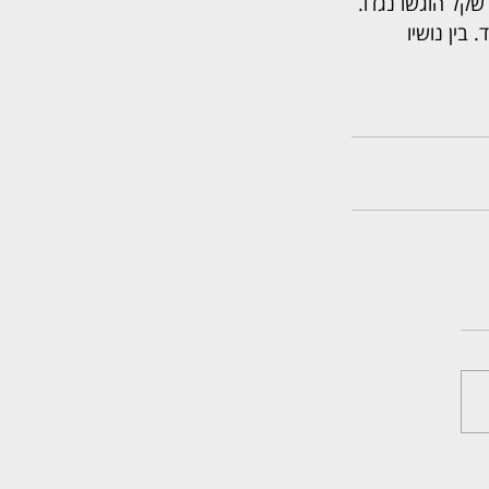
ל מאז שנת 2012, לאחר שתביעות חוב בהיקף של 156 מיליון שקל הוגשו נגדו. 
בות בסך 87 מיליון שקל בלבד. בין נושיו 