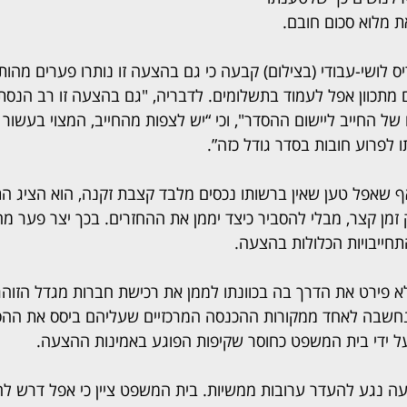
את מלוא סכום חובם.
לושי-עבודי (בצילום) קבעה כי גם בהצעה זו נותרו פערים מהותי
מתכוון אפל לעמוד בתשלומים. לדבריה, "גם בהצעה זו רב הנסתר
ל החייב ליישום ההסדר", וכי “יש לצפות מהחייב, המצוי בעשור הש
ו לפרוע חובות בסדר גודל כזה”.
 שאפל טען שאין ברשותו נכסים מלבד קצבת זקנה, הוא הציג התח
 זמן קצר, מבלי להסביר כיצד יממן את ההחזרים. בכך יצר פער מהו
תחייבויות הכלולות בהצעה.
 פירט את הדרך בה בכוונתו לממן את רכישת חברות מגדל הזוהר
שנחשבה לאחד ממקורות ההכנסה המרכזיים שעליהם ביסס את ההס
ל ידי בית המשפט כחוסר שקיפות הפוגע באמינות ההצעה.
עה נגע להעדר ערובות ממשיות. בית המשפט ציין כי אפל דרש לה