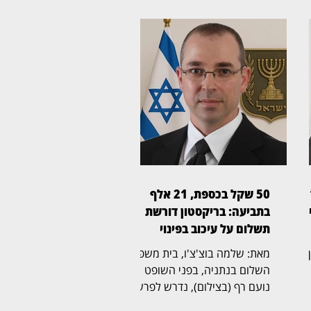
50 שקל בכספת, 21 אלף
ן
בתביעה: בריקסטון דורשת
תשלום על עיכוב בפינוי
ין
מאת: שלמה בוצ'צ'ו, בית משפט
השלום בנתניה, בפני השופט
נועם רף (בצילום), נדרש לפרשה
ל
חריגה שהחלה בכספת אישית