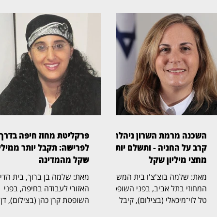
השכנה מרמת השרון ניהלה
פרקליטת מחוז חיפה בדרך
קרב על החניה - ותשלם יותר
לפרישה: תקבל יותר ממיליו
מחצי מיליון שקל
שקל מהמדינה
מאת: שלמה בוצ'צ'ו בית המשפט
מאת: שלמה בן ברוך, בית הד
המחוזי בתל אביב, בפני השופטת
האזורי לעבודה בחיפה, בפני
טל לוי־מיכאלי (בצילום), קיבל
השופטת קרן כהן (בצילום), דן
תביעה שעסקה בזכויות בחניה
בהליך שעסק בסיום כהונתה ש