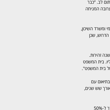
ם לב. “כבר 
ערובה המניחה 
 ומשרד השיכון, 
הדרוש, שכן 
נה זהירות. 
יו. בית המשפט 
של בית המשפט".
ש הסדר חוב חדש בתיאום עם 
ורך שש שנים, 
בהצעתו ציין אפל כי לאחר תשלום של 50 מיליון שקל, יפחת שיעור ההעברה לקופת ההסדר ל-50% 