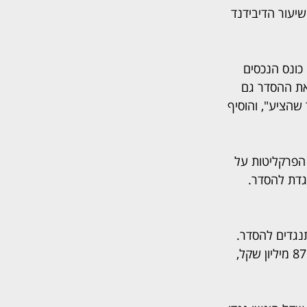
שיעור הדיבידנד 
כונס הנכסים 
את ההסדר גם 
שהציע", והוסיף 
הפרקליטות על 
תנגדת להסדר. 
נגדים להסדר. 
אפל, שהורשע בעבר בפרשת האי היווני וריצה עונש מאסר, חב כיום לנושיו סכום כולל של 87 מיליון שקל, 