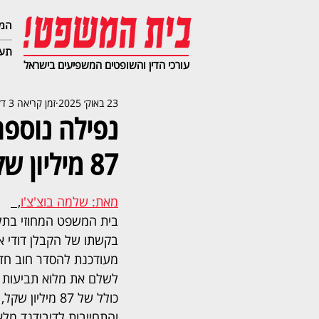
המג
תעב
עורכי הדין והשופטים המשפיעים בישראל
23 באוק׳ 2025
זמן קריאה 3 דקות
נפילה נוספת
87 מיליון שקל
מאת: שלמה בוצ'צ'ו
,  
בית המשפט המחוזי בתל
מעודכנת להסדר חוב חדש
לשלם את מלוא תביעות ה
כולל של 87 מילי
והתחייבות לדיבידנד מל