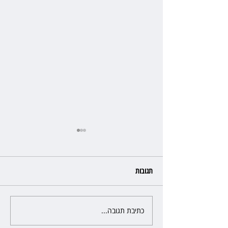
תגובות
כתיבת תגובה...
פרקליטת מחוז חיפה בדרך
לפרישה: תקבל יותר ממיליון שקל