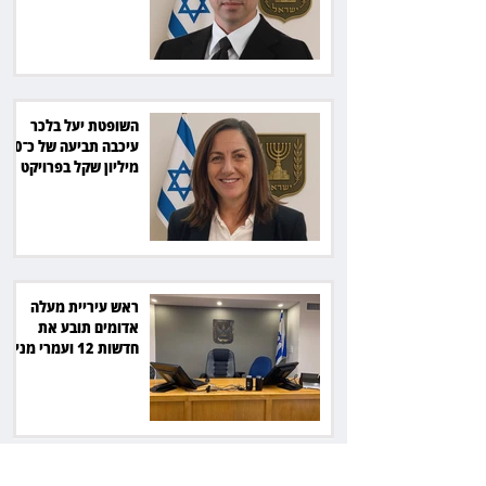
תשלום על עיכוב בפינוי
השופטת יעל בלכר
עיכבה תביעה של כ־40
מיליון שקל בפרויקט
סולארי
ראש עיריית מעלה
אדומים תובע את
חדשות 12 ועמרי מניב
ב־150 אלף שקל