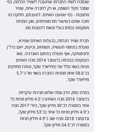
שנמכרו לשתי החברות שהועברו לשפיר הנדסה, כפי 
שסבר פקיד השומה, או רק לחברה אחת, שפיר 
מחצבות - כפי שטענו האחים. לטענתם, חלוקה כזו 
מזכה אותם בשיעורי מס מופחתים, שכן המניות 
משקפות נכסים בעלי זכאות להטבות מס.
חברת שפיר הנדסה, בבעלות האחים שפירא, 
פועלת בתחומי תעשייה, תשתיות, זכיינות, ייזום נדל"ן 
ולוגיסטיקה, ואף פועלת בתחום האנרגיה. מאז 
הנפקתה בבורסה בדצמבר 2014 מכרו האחים 
מניות בשווי כולל של כמיליארד שקל, ונותרו מחזיקים 
בכ־58.6 אחוז ממניות החברה בשווי של כ־5.7 
מיליארד שקל.
במרכז פסק הדין עמדו שלוש מכירות עיקריות: 
בדצמבר 2016 מכרו האחים כ־4.5 מיליון מניות כל 
אחד בתמורה לכ־30 מיליון שקל, ביולי 2017 מכרו 
כ־4.9 מיליון מניות כל אחד בכ־53 מיליון שקל, 
ובדצמבר 2018 מכרו שוב כ־4.9 מיליון מניות 
בתמורה לכ־54.5 מיליון שקל.