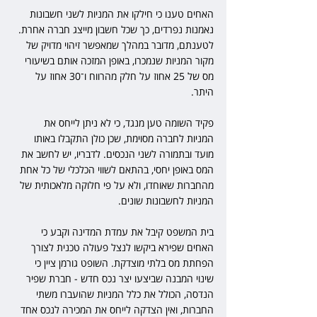
האחים טענו כי חילקו את המניות לשני חשבונות 
נאמנות נפרדים, כך שכל חשבון מייצג חברה אחרת. 
לטענתם, מדובר במהלך שמאפשר זיהוי מדויק של 
מקור המניות שנמכרו, באופן המזכה אותם בשיעורי 
מס של 25 אחוז על חלק מהרווח ו־30 אחוז על 
היתר.
פקיד השומה טען מנגד, כי לא ניתן לייחס את 
המניות לחברה מסוימת, שכן כולן התקבלו באותו 
מועד ובתמורה לשני הנכסים. לדבריו, יש לחשב את 
המס באופן יחסי, בהתאם לשווי הכלכלי של כל אחת 
מהחברות שאוחדו, ולא על פי חלוקה מלאכותית של 
המניות לחשבונות שונים.
בית המשפט קיבל את עמדת המדינה וקבע כי 
האחים שפירא ביקשו לנצל פעולה טכנית לצורך 
הפחתת מס בלתי מוצדקת. השופט גורמן ציין כי 
שינוי המבנה שביצעו יצר נכס חדש - חברת שפיר 
הנדסה, הכולל את כלל המניות שהועברו משתי 
החברות, ואין הצדקה לייחס את המכירה לנכס אחד 