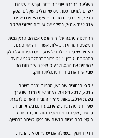
השליטה בחברת שפיר הנדסה, וקבע כי עליהם 
לשלם למדינה סכומי מס של מיליוני שקלים. פסק 
הדין עוסק במכירת מניות שביצעו האחים בשנים 
2016 עד 2018, בהיקף של עשרות מיליוני שקלים.
ההחלטה ניתנה על ידי השופט אברהם גורמן מבית 
המשפט המחוזי מרכז–לוד, אשר דחה את טענת 
האחים שלפיה יש להחיל שיעור מס מופחת על חלק 
מהמכירות. גורמן ציין כי מדובר במהלך טכני שנועד 
להפחית את המס, וקבע כי אופן חישוב רווח ההון 
שביקשו האחים חורג מתכלית החוק.
על פי הנתונים שהובאו, המניות נמכרו בשנים 
2016, 2017 ו־2018 לאחר שינוי מבנה שנערך 
בשנת 2014. באותו מהלך העבירו האחים לחברת 
שפיר הנדסה מניות שהיו בבעלותם בשתי חברות 
פרטיות, שפיר מבנים ושפיר מחצבות, ובתמורה 
הוקצו להם מניות חדשות שהונפקו לציבור בהמשך.
הדיון התמקד בשאלה אם יש לייחס את המניות 