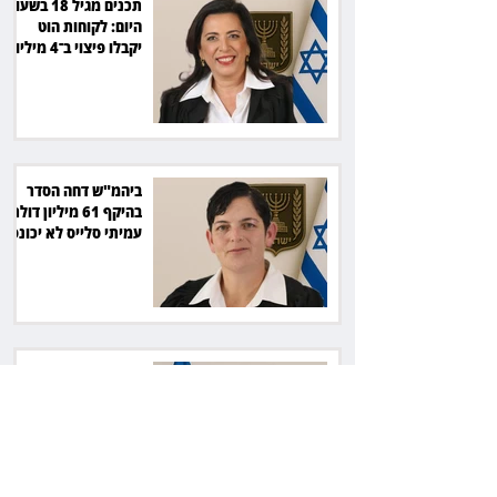
תכנים מגיל 18 בשעות
היום: לקוחות הוט
יקבלו פיצוי ב־4 מיליון
שקל
ביהמ"ש דחה הסדר
בהיקף 61 מיליון דולר:
עמיתי סלייס לא יכונסו
להצבעה
ביהמ"ש: מנהל העיזבון
ישלם 40 אלף שקל על
שחרור כספי נאמנות