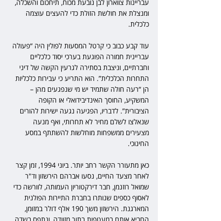
עבריינות צווארון לבן נובעת מכוח, תיחכום והשכלה, 
ומנצלת את חולשת הזולת כדי להעצים עוצמה 
כלכלית.
עוד קבע כבוב כי קרטל המסעות לפולין היה “פעולה 
עבריינית חמורה הפוגעת בערכי יסוד כלכליים 
וחברתיים, וניצבת בסתירה לגרעין הקשה של דיני 
התחרות הכלכלית”. הוא התריע כי עבירות כלכליות 
הן “רעה חולה שתמיד יש מי שנפגעים מהן – 
המשקיע, החוסך האינדיבידואלי או הקופה 
הציבורית”. לדבריו, הפגיעה נגעה ישירות להורים 
שנאלצו לשלם מחיר לא תחרותי, ואף מנעה 
מצעירים ממשפחות מוחלשות להשתתף במסע 
החינוכי.
כאן מתעורר הקשר רחב יותר. ביוני 1994, זמן קצר 
לאחר מצעד החיים, נסעו אברהם הירשזון וד"ר 
שמואל רוזנמן, חבר דירקטוריון העמותה, לוורשה כדי 
לאסוף כספים שנותרו בחברת התיירות הפולנית 
המארגנת. הירשזון משך 190 אלף דולר במזומן, 
החביא אותם במעטפות בתוך מזוודה, ונתפס בשדה 