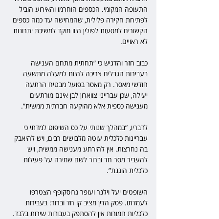
התעופה המקומי. הכספים הוחרמו והאירוע הוביל 
לפתיחת חקירה פלילית, שהמחישה עד כמה כספים 
הקשורים למסעות לפולין היוו מוקד למשיכת יתרונות 
לא ראויים.
כבוב חזר והדגיש כי “תחתית מתחם הענישה 
בעבירות הגבלים צריכה להיות למעלה מתשעה 
חודשי מאסר. רק מאסר בפועל מבטיח הרתעה 
יעילה, שכן עברייני צווארון לבן אינם מורתעים 
מענישה כספית אלא מהוקעה חברתית ממשית”.
לדבריו, “במהלך שנותי על כס השיפוט למדתי כי 
עבריינות כלכלית עוטה מלבושים רבים, ויש להיאבק 
בה נחרצות. אין להירתע מענישה ממשית, ויש 
להעביר מסר חד וברור לשם שמירה על פעילות 
כלכלית הוגנת”.
השופטים יעל וילנר ועופר גרוסקופף הצטרפו 
לעמדתו. פסק הדין מציב קו חד וברור: בעבירות 
כלכליות חמורות אין להסתפק בעבודות שירות בלבד. 