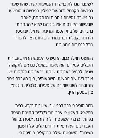
לשעבר מנהלת במשרד הנסיעות גשר, שהורשעה 
בפרשת הקרטל למסעות לפולין. בפרשה זו הורשעו 
גם משרדי נסיעות נוספים ומנהליהם, לאחר 
שבעשור הקודם תיאמו ביניהם שלא להתחרות 
במכרזים של בתי הספר ומדינת ישראל. יונגסטר 
הודתה בקבלת דבר במרמה ובהיותה צד להסדר 
כובל בנסיבות מחמירות.
השופט חאלד כבוב הדגיש כי העונש הראוי בעבירות 
הגבלים עסקיים הוא מאסר בפועל, גם אם לתקופה 
שניתן להמיר בעבודות שירות. “בעבירות כלכליות יש 
צורך בענישה ממשית ומשמעותית, תוך העברת מסר 
חד וברור לשם שמירה על פעילות כלכלית הוגנת”, 
ציין בפסק הדין.
כבוב הזכיר כי כבר לפני שני עשורים נקבע בבית 
המשפט העליון כי עבריינות כלכלית מחייבת מאסר 
בפועל. כדברי השופטת דליה דורנר, “מטרתם של 
העבריינים היא הפקת רווחים קלים על חשבון 
הציבור”. השופטת איילה פרוקצ’יה הוסיפה כי 