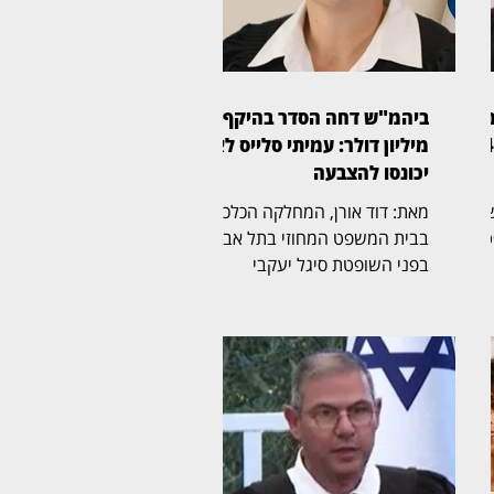
ום:
ביהמ"ש דחה הסדר בהיקף 61
לקוחות הוט יקבלו פיצוי ב־4
מיליון דולר: עמיתי סלייס לא
יכונסו להצבעה
בית המשפט
מאת: דוד אורן, המחלקה הכלכלית
טת
בבית המשפט המחוזי בתל אביב,
בפני השופטת סיגל יעקבי
(בצילום), דחתה בהחלטה
מנומקת בקשה לכנס אסיפת
עמיתים בקרנות אשכול פינברט,
ם
לצורך הצבעה על חלופות הסדר
להשבת כספי חוסכים. יעקבי
ה
כתבה כי “לאחר שעיינתי בבקשה
ן
באתי למסקנה כי אינה מצריכה
תשובה ודינה להידחות”. במרכז