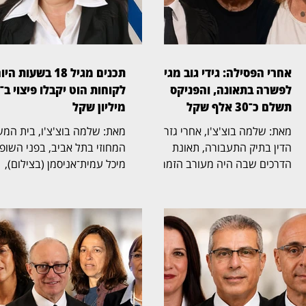
אחרי הפסילה: גידי גוב מגיע
תכנים מגיל 18 בשעות הי
לפשרה בתאונה, והפניקס
תשלם כ־30 אלף שקל
מיליון שקל
מאת: שלמה בוצ'צ'ו, אחרי גזר
מאת: שלמה בוצ'צ'ו, 
הדין בתיק התעבורה, תאונת
המחוזי בתל אביב, בפני השופ
הדרכים שבה היה מעורב הזמר
מיכל עמית־אניסמן (בצילום),
גידי גוב מגיעה כעת לסיום גם
אישר הסדר פשרה בתובענה
בזירה האזרחית. בית המשפט
ייצוגית נגד חברת הוט, לאחר
לתביעות קטנות בתל אביב, בפני
שנטען כי בשעות היום שודרו
הרשם הבכיר מיכאל שמפל
בערוציה תכנים שאינם מיועדי
(בצילום), נתן תוקף של פסק דין
לילדים. במסגרת ההסדר, הוט
להסדר פשרה, שלפיו חברת
תעניק ללקוחות הטלוויזיה של
הביטוח הפניקס תשלם את מלוא
הטבות בשווי כולל של 4 מיליו
סכום התביעה, ולא סכום מופחת,
שקל. ההליך נפתח על ידי שני