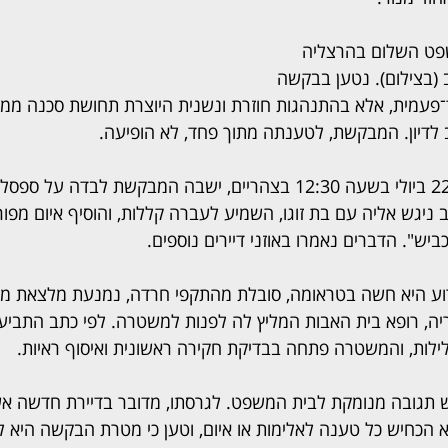
פט השלום בהרצליה 
(בצילום). נטען בבקשה 
ד־פעמית, אלא בהתנהגות חוזרת ונשנית היוצרת תחושת סכנה ממש
ב לדיון. המבקשת, לטענתה מתוך פחד, לא הופיעה.
לפי כתב התביעה, ביום 22 ביולי בשעה 12:30 בצהריים, ישבה המבקשת לבדה 
ניגש אליה עם בת זוגו, השמיע לעברה קללות, והוסיף איום מפו
יש". הדברים נאמרו באוזני דיירים נוספים.
וע היא חשה בטראומה, סובלת מהתקפי חרדה, נמנעת מלצאת מ
ה, רופא בית האבות המליץ לה לפנות למשטרה. לפי כתב התביעה,
לות, והמשטרה פתחה בבדיקת חקירה ראשונית ואיסוף ראיות.
ש תגובה מנומקת לבית המשפט. לגרסתו, מדובר בדיירת חדשה אשר 
וא הכחיש כל טענה לאלימות או איום, וטען כי מטרת הבקשה היא ל