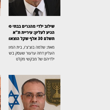
שילוב ילדי מהגרים בבתי ספר
הגיע לעליון: עיריית ת"א
תשלם 30 אלף שקל הוצאות
מאת: שלמה בוצ'צ'ו, בית המשפט
העליון דחה ערעור שעסק בשילוב
ילדיהם של מבקשי מקלט
ומהגרים שהגיעו לישראל מארצות
אפריקה וחיים בה ללא מעמד
קבע, במערכת החינוך היסודית
בתל אביב. את פסק הדין כתב
השופט אלכס שטיין (בצילום),
ואליו הצטרפו הנשיא יצחק עמית
והשופטת גילה כנפי־שטייניץ.
ההרכב קבע כי בנסיבות שנוצרו