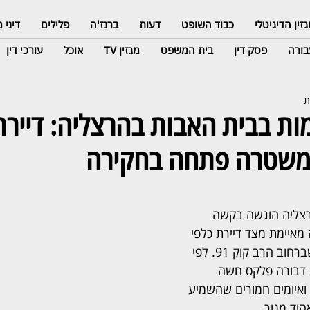
זין הדיגיטלי
כבוד השופט
דעות
ברנז'ה
פלילים
דיני
ורה
פסק דין
בית המשפט
מגזין TV
אוכל
עורכי דין
מות בבית האבות בהרצליה: דיירת
משטרה פתחה בחקירה
צליה הוגשה בקשה 
מאיימת מצד דיירת כלפי 
דייר אחר בבית האבות שברחוב הרב קוק 91. לפי 
דבורה פלקס חשה 
ואיומים חמורים שהשמיע 
וד מנור.