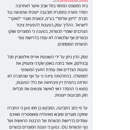
בית המשפט המחוזי בתל אביב אישר לאחרונה 
הסדר פשרה במסגרת תובענה ייצוגית שהוגשה נגד 
חברת "ליימן שליסל" בע"מ, יבואנית מוצרי "לואקר" 
לישראל. ההליך עסק בטענות להטעיית ציבור 
הצרכנים שומרי הכשרות, בטענה כי המוצרים שווקו 
ככשרים אף שלכאורה לא עמדו בדרישות גופי 
הכשרות המוסמכים.
פסק הדין ניתן על ידי השופטת איריס אילוטוביץ סגל 
(בצילום), אשר בחנה באופן שקדני ומעמיק את 
טענות הצדדים ואת עמדת היועץ המשפטי 
לממשלה. בהחלטתה ציינה כי על אף שהחברה לא 
הודתה בהפרת דין והכחישה את כלל הטענות, 
נמצא כי ההסדר ראוי לאישור ומגשים את תכליות 
חוק תובענות ייצוגיות.
על פי כתב התביעה, המבקש בן חמו טען כי החברה 
שיווקה מוצרים שיובאו מאיטליה ומאוסטריה שאינם 
עומדים בדרישות הכשרות של הרבנות הראשית ושל 
גוף הכשרות OU. נטען כי הצגת המוצרים ככשרים 