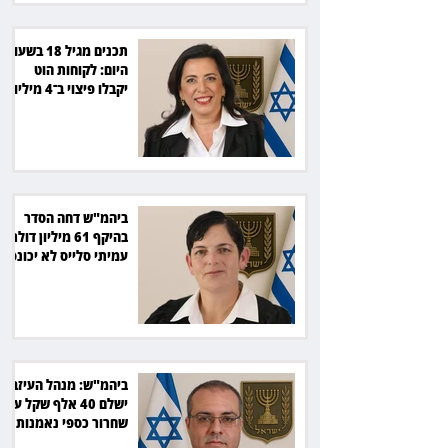
תכנים מגיל 18 בשעות
היום: לקוחות הוט
יקבלו פיצוי ב־4 מיליון
שקל
ביהמ"ש דחה הסדר
בהיקף 61 מיליון דולר:
עמיתי סלייס לא יכונסו
להצבעה
ביהמ"ש: מנהל העיזבון
ישלם 40 אלף שקל על
שחרור כספי נאמנות