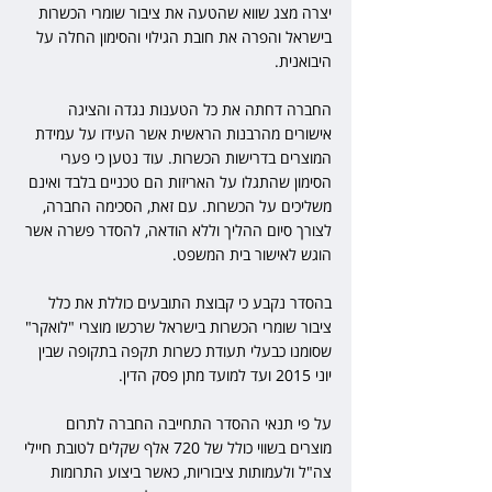
יצרה מצג שווא שהטעה את ציבור שומרי הכשרות 
בישראל והפרה את חובת הגילוי והסימון החלה על 
היבואנית.
החברה דחתה את כל הטענות נגדה והציגה 
אישורים מהרבנות הראשית אשר העידו על עמידת 
המוצרים בדרישות הכשרות. עוד נטען כי פערי 
הסימון שהתגלו על האריזות הם טכניים בלבד ואינם 
משליכים על הכשרות. עם זאת, הסכימה החברה, 
לצורך סיום ההליך וללא הודאה, להסדר פשרה אשר 
הוגש לאישור בית המשפט.
בהסדר נקבע כי קבוצת התובעים כוללת את כלל 
ציבור שומרי הכשרות בישראל שרכשו מוצרי "לואקר" 
שסומנו כבעלי תעודת כשרות תקפה בתקופה שבין 
יוני 2015 ועד למועד מתן פסק הדין.
על פי תנאי ההסדר התחייבה החברה לתרום 
מוצרים בשווי כולל של 720 אלף שקלים לטובת חיילי 
צה"ל ולעמותות ציבוריות, כאשר ביצוע התרומות 