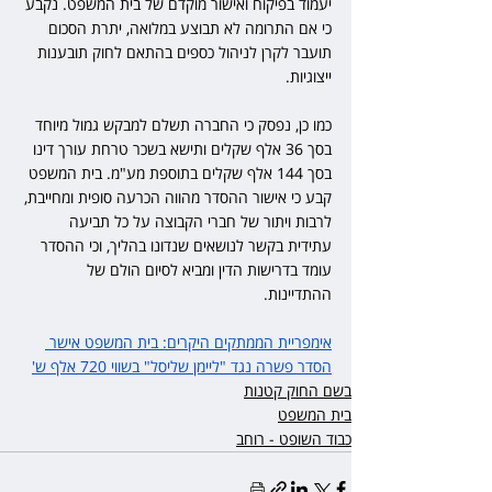
יעמוד בפיקוח ואישור מוקדם של בית המשפט. נקבע 
כי אם התרומה לא תבוצע במלואה, יתרת הסכום 
תועבר לקרן לניהול כספים בהתאם לחוק תובענות 
ייצוגיות.
כמו כן, נפסק כי החברה תשלם למבקש גמול מיוחד 
בסך 36 אלף שקלים ותישא בשכר טרחת עורך דינו 
בסך 144 אלף שקלים בתוספת מע"מ. בית המשפט 
קבע כי אישור ההסדר מהווה הכרעה סופית ומחייבת, 
לרבות ויתור של חברי הקבוצה על כל תביעה 
עתידית בקשר לנושאים שנדונו בהליך, וכי ההסדר 
עומד בדרישות הדין ומביא לסיום הולם של 
ההתדיינות.
אימפריית הממתקים היקרים: בית המשפט אישר 
הסדר פשרה נגד "ליימן שליסל" בשווי 720 אלף ש'
בשם החוק קטנות
בית המשפט
כבוד השופט - רוחב