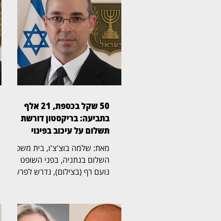
50 שקל בכספת, 21 אלף
בתביעה: בריקסטון דורשת
תשלום על עיכוב בפינוי
מאת: שלמה בוצ'צ'ו, בית משפט
השלום בנתניה, בפני השופט
נועם רף (בצילום), נדרש לפרשה
חריגה שהחלה בכספת אישית
שמספרה 705, שבה נמצא לבסוף
שטר בודד של 50 שקל,
והתגלגלה לשני הליכים משפטיים