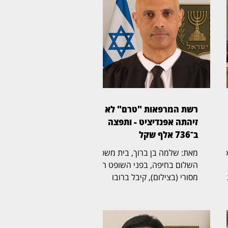
רשת המרפאות "טרם" לא
זיהתה אפנדיציט - ותפצה
ב־736 אלף שקל
ית משפט
מאת: שלמה בן ברוך, בית משפט
השלום בחיפה, בפני השופט הדר
מסורי (בצילום), קיבל ברובו
תביעת רשלנות רפואית שהגישה
אישה בת 50 נגד רשת מרפאות
הרפואה הדחופה "טרם". בפסק
אלף שקל,
דין מנומק קבע השופט כי