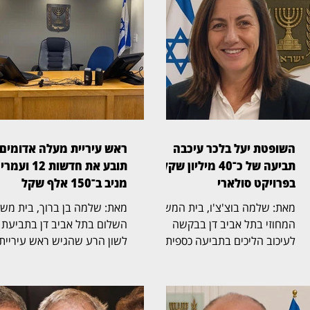
השופטת יעל בלכר עיכבה
ראש עיריית מעלה אדומים
תביעה של כ־40 מיליון שקל
תובע את חדשות 12 ועמרי
בפרויקט סולארי
מניב ב־150 אלף שקל
מאת: שלמה בוצ'צ'ו, בית המשפט
מאת: שלמה בן ברוך, ב
המחוזי בתל אביב דן בבקשה
השלום בתל אביב דן בתביעת
לעיכוב הליכים בתביעה כספית
לשון הרע שהגיש ראש עיריית
בהיקף של כ־40 מיליון שקל,
מעלה אדומים, גיא יפרח, נגד
שהגישה חברת לסיכו בע"מ נגד
חברת החדשות של ערוץ 12
נווה אור שיא אנרגיה סולארי
והכתב עמרי מניב. בתביעה,
שותפות מוגבלת ושיא נרגיה
שהועמדה על סך 150 