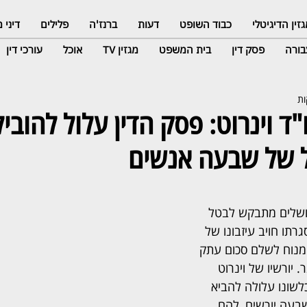
זין הדיגיטלי
כבוד השופט
דעות
ברנז'ה
פלילים
דיני
ורה
פסק דין
בית המשפט
מגזין TV
אוכל
עורכי דין
"ד וינרוט: פסק הדין עלול להוביל
 של שבעה אנשים
ושלים מתבקש לבטל 
רתו חויב עיזבונו של 
המנוח לשלם סכום עתק 
יורשיו של וינרוט 
לשונו עלולה להביא 
בעה יורשים, להם 