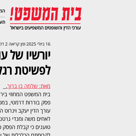
המג
תעב
עורכי הדין והשופטים המשפיעים בישראל
16 ביולי 2025
זמן קריאה 2 דקות
יורשיו של עו
לפשיטת רגל
מאת: שלמה בן ברוך
,  
בית המשפט המחוזי ביר
פסק בוררות דרמטי, במסג
עורך הדין יעקב וינרוט 
לאחים משה ומנדי גרטנר. 
טוענים כי קבלת הפסק כ
לקריסתם הכלכלית של ש