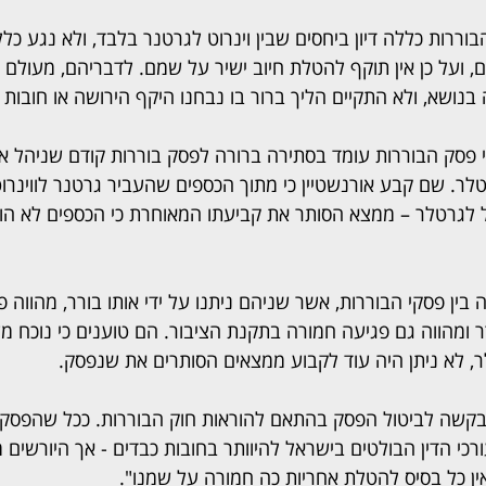
הבוררות כללה דיון ביחסים שבין וינרוט לגרטנר בלבד, ולא נגע כל
ם, ועל כן אין תוקף להטלת חיוב ישיר על שמם. לדבריהם, מעולם 
ושא, ולא התקיים הליך ברור בו נבחנו היקף הירושה או חובות 
 פסק הבוררות עומד בסתירה ברורה לפסק בוררות קודם שניהל אור
ל לגרטלר – ממצא הסותר את קביעתו המאוחרת כי הכספים לא הועב
בין פסקי הבוררות, אשר שניהם ניתנו על ידי אותו בורר, מהווה פ
 ומהווה גם פגיעה חמורה בתקנת הציבור. הם טוענים כי נוכח מע
ר, לא ניתן היה עוד לקבוע ממצאים הסותרים את שנפסק.
בקשה לביטול הפסק בהתאם להוראות חוק הבוררות. ככל שהפסק יו
ורכי הדין הבולטים בישראל להיוותר בחובות כבדים - אך היורשים
אין כל בסיס להטלת אחריות כה חמורה על שמנו". 