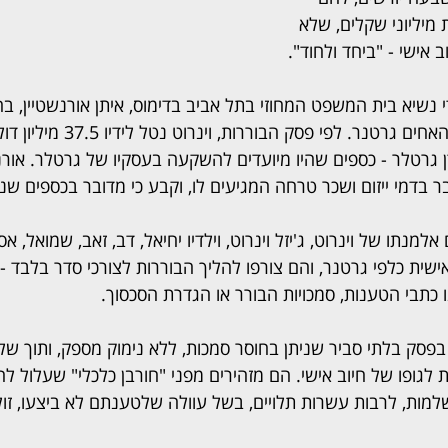
מיליוני שקלים, שלא 
 אישי - "ביחד ולחוד".
י נשיא בית המשפט המחוזי בתל אביב בדימוס, איתן אורנשטיין, בח
במסגרת הליך אותו יזמו האחים גרטנר. לפ
גרטלר - כספים שהיו מיועדים להשקעה בעסקיו של גרטלר. אורנ
ר בדמי ייזום ושכר טרחה המגיעים לו, וקבע כי מדובר בכספים שנג
נתו של וינרוט, ג'יזל וינרוט, וילדיו יחיאל, דב, זאב, שמואל, א
אישית כלפי גרטנר, והם צורפו להליך הבוררות לצורכי סדר בלבד -
כתבי הטענות, סמכויות הבורר או הגדרת הסכסוך. 
בפסק בלתי סביר שניתן בחוסר סמכות, ללא נימוק מספק, ותוך ש
גופו של חיוב אישי. הם מזהירים מפני "חורבן כלכלי" שעלול לה
ות, לרבות עשרות תלויים, בשל עוולה שלטענתם לא ביצעו, זולת