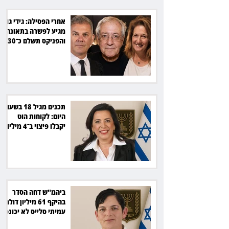
אחרי הפסילה: גידי גוב
מגיע לפשרה בתאונה,
והפניקס תשלם כ־30
אלף שקל
תכנים מגיל 18 בשעות
היום: לקוחות הוט
יקבלו פיצוי ב־4 מיליון
שקל
ביהמ"ש דחה הסדר
בהיקף 61 מיליון דולר:
עמיתי סלייס לא יכונסו
להצבעה