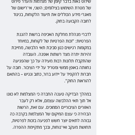
שילוט נאות בדבר קיומן של מצלמות והעדר פירוט 
של מטרת השימוש בצילומים; השני, אי־רישום של 
מאגרי מידע הכוללים את תיעוד הלקוחות, בניגוד 
לחובה הקבועה בחוק.
לדברי מנהלת מחלקת האכיפה ברשות להגנת 
הפרטיות: "זכות הפרטיות של לקוחות, במיוחד 
במקומות רגישים כגון סביבת תאי הלבשה, מחייבת 
זהירות יתרה מצד רשתות אופנה. העובדה 
שהתקבלו תלונות רבות מעידה על כך שהפגיעה 
נחוותה באופן ממשי ומטריד על ידי הציבור. חובה על 
חברות להקפיד על יידוע ברור, כתוב ונגיש – בהתאם 
להוראות החוק".
במהלך הבדיקה טענה החברה כי המצלמות לא כוונו 
אל תוך תאי ההלבשה עצמם, אלא רק לעבר 
האזורים הציבוריים הסמוכים. עם זאת, הרשות 
הבהירה כי עצם המיקום של המצלמות בקרבה כה 
גבוהה לתאים יוצר חשש לפגיעה בזכות לפרטיות, 
תחושת מעקב ואי־נוחות, ובכך מתקיימת ההפרה.