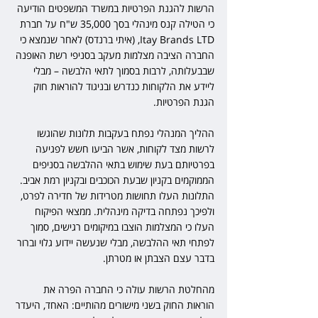
הרשות להגנת הפרטיות במשרד המשפטים הודיעה 
כי הטילה קנס מינהלי בסך 35,000 ש"ח על חברת 
Itay Brands LTD, (איתי ברנדס) לאחר שנמצא כי 
החברה הציבה מצלמות מעקב בסניפי רשת האופנה 
שבבעלותה, לרבות בסמוך לתאי הלבשה – מבלי 
ליידע את הלקוחות כנדרש ובניגוד להוראות חוק 
הגנת הפרטיות.
ההליך המנהלי נפתח בעקבות תלונות שהוגשו 
לרשות מצד לקוחות, אשר הביעו חשש לפגיעה 
בפרטיותם בעת שימוש בתאי ההלבשה בסניפים 
הממוקמים בקניון שבעת הכוכבים ובקניון רמת אביב. 
התלונות העלו תחושות מטרידות של חדירה לפרט, 
ולפיכך נפתחה בדיקה מינהלית. ממצאי הפיקוח 
העלו כי המצלמות הוצבו במיקומים רגישים, סמוך 
לפתחי תאי ההלבשה, מבלי שנעשה יידוע גלוי וברור 
בדבר עצם הצבתן או מטרתן.
מהחלטת הרשות עולה כי החברה הפרה את 
הוראות החוק בשני מישורים מהותיים: האחד, היעדר 