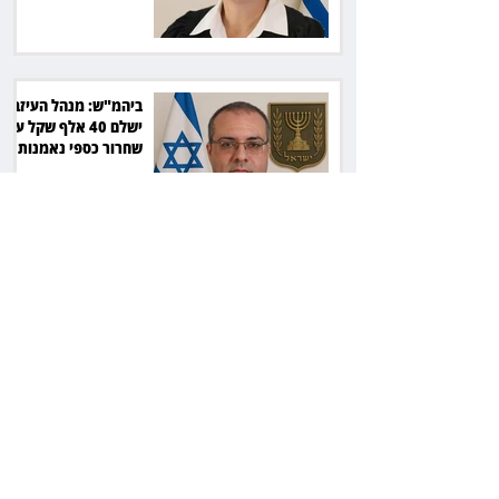
ביהמ"ש: מנהל העיזבון
ישלם 40 אלף שקל על
שחרור כספי נאמנות
22 שנות מאסר לרוצח:
הסכסוך בגינה הסתיים
ברצח יוסי ביילין ז"ל
המחוזי פסק, העליון
אישר: חתימה על חוזה