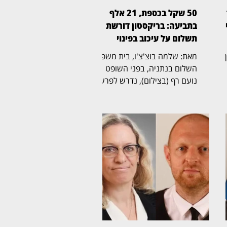
50 שקל בכספת, 21 אלף
ן
בתביעה: בריקסטון דורשת
תשלום על עיכוב בפינוי
ין
מאת: שלמה בוצ'צ'ו, בית משפט
השלום בנתניה, בפני השופט
נועם רף (בצילום), נדרש לפרשה
ל
חריגה שהחלה בכספת אישית
שמספרה 705, שבה נמצא לבסוף
ת
שטר בודד של 50 שקל,
והתגלגלה לשני הליכים משפטיים
נפרדים. בריקסטון כספות פעלה
תחילה לפינוי הכספת, ובהמשך
הגישה תביעה כספית בדרישה
לתשלום של יותר מ־21 אלף שקל.
לטענת בריקסטון, רבקה פינטו
,
שכרה יחידת אחסון ובה הכספת
האישית, אך לא פינתה אותה עם
תום תקופת השכירות. החברה