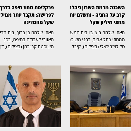
השכנה מרמת השרון ניהלה
פרקליטת מחוז חיפה בדרך
קרב על החניה - ותשלם יותר
לפרישה: תקבל יותר ממיליו
מחצי מיליון שקל
שקל מהמדינה
מאת: שלמה בוצ'צ'ו בית המשפט
מאת: שלמה בן ברוך, בית הד
המחוזי בתל אביב, בפני השופטת
האזורי לעבודה בחיפה, בפני
טל לוי־מיכאלי (בצילום), קיבל
השופטת קרן כהן (בצילום), דן
תביעה שעסקה בזכויות בחניה
בהליך שעסק בסיום כהונתה ש
בבית משותף ברמת השרון. בפסק
פרקליטת מחוז חיפה, אחד
הדין נקבע כי החניה שבמחלוקת
התפקידים הבכירים בפרקליטו
שייכת לבעלי הדירה שתבעו,
המדינה, ובמחלוקת על תנאי
ובעלת דירה אחרת בבניין חויבה
הפרישה, השכר והזכויות
בהוצאות חריגות בסכום כולל של
הפנסיוניות עם סיום כהונתה.
525 אלף שקל. דן ואילנה
ההליך הסתיים בהסכמות בין
בודובסקי רכשו דירה בבניין ברחוב
הצדדים, שקיבלו תוקף של
ביאליק 22 ברמת השרון, שלה
החלטה. איילה פיילס־שרון,
הוצמדה חניה. אלא שבעת רישום
שכיהנה כפרקליטת מחוז חיפה
הזכויות בלשכת רישום המקרקעין
הגישה את התביעה נגד משרד
נרשמה החניה שלהם על שמה
המשפטים, נציבות שירות