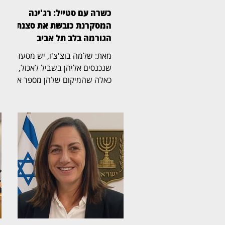
כשרה עם סטייל: רג'ינה
המסקרנת כובשת את סצנת
הגורמה בלב תל אביב
מאת: שלמה בוצ'צ'ו, יש מסעדות
שנכנסים אליהן בשביל לאכול, ויש
כאלה שהמיקום שלהן מספר את
הסיפור עוד לפני שהתפריט
נפתח. רג'ינה, מסעדת בשרים
כשרה וגינת אירועים במבנה 10
במתחם התחנה שבנווה צדק,
משלבת מבנה היסטורי, גינה
רחבת ידיים, קרבה לים ומטבח
בשרי הנשען על חומרי גלם, אש
וטכניקת צלייה מדויקת. ריקי,
מנהלת המסעדה, קיבלה את
פנינו בחיוך, ומהר התברר שהיא זו
שמנצחת על התזמורת של רג'ינה
ביד בטוחה ומדויקת. היא נעה בין