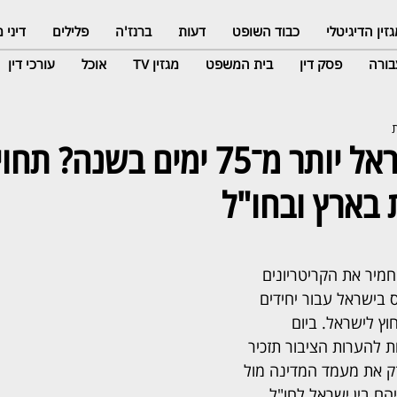
זין הדיגיטלי
כבוד השופט
דעות
ברנז'ה
פלילים
דיני
ורה
פסק דין
בית המשפט
מגזין TV
אוכל
עורכי דין
שהיתם בישראל יותר מ־75 ימים בשנ
בארץ ובחו"ל
יר את הקריטריונים 
בישראל עבור יחידים 
 לישראל. ביום 
הרשות להערות הציבור תזכיר 
ק את מעמד המדינה מול 
הם בין ישראל לחו"ל, 