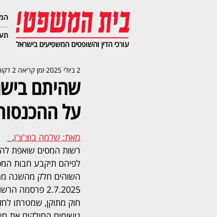
המג
תעב
עורכי הדין והשופטים המשפיעים בישראל
2 ביולי 2025
זמן קריאה 2 דקות
על ההכנסות 
מאת: שלמה בוצ'צ'ו
,  
רשות המסים שואפת להחמ
לפיהם תיקבע חבות המס 
השוהים חלק מהשנה מחוץ
2.7.2025 פרסמה 
חוק מתוקן, שמטרתו לחז
נישומים החולקים את חיי