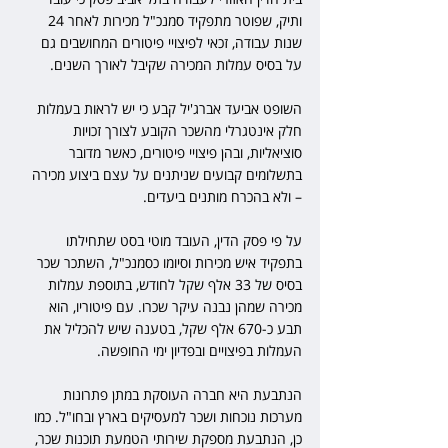
ותיק, שפוטר מתפקיד סמנכ"ל מכירות לאחר 24 
שנות עבודה, זכאי לפיצויי פיטורים המחושבים גם 
על בסיס עמלות המכירה שקיבל לאורך השנים.
השופט אביעד אברג'יל קבע כי יש לראות בעמלות 
חלק אינטגרלי מהשכר הקובע לצורך זכויות 
סוציאליות, ובהן פיצויי פיטורים, כאשר מדובר 
בתשלומים קבועים שניתנים על עצם ביצוע מכירה 
– ולא בהכרח מותנים ביעדים.
על פי פסק הדין, העובד מוטי בסט שתחילתו 
בתפקיד איש מכירות וסיומו כסמנכ"ל, השתכר שכר 
בסיס של 33 אלף שקל לחודש, בתוספת עמלות 
מכירה שמהן נבנה עיקר שכרו. עם פיטוריו, הוא 
תבע כ-670 אלף שקל, בטענה שיש להכליל את 
העמלות בפיצויים ובפדיון ימי החופשה.
הנתבעת היא חברה העוסקת במתן פתרונות 
מערכות נוכחות ושכר למעסיקים בארץ ובחו"ל. כמו 
כן, הנתבעת מספקת שירותי הטמעת תוכנות שכר, 