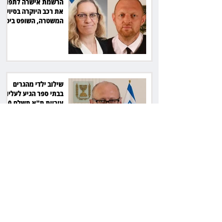
הרשמת אישרה לתפוס
את רכב היוקרה בסיוע
המשטרה, השופט ביטל
את המהלך
שילוב ילדי מהגרים
בבתי ספר הגיע לעליון:
עיריית ת"א תשלם 30
אלף שקל הוצאות
אחרי הפסילה: גידי גוב
מגיע לפשרה בתאונה,
והפניקס תשלם כ־30
אלף שקל