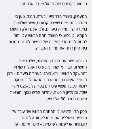
נוכחות, בקרת כניסה וניהול מערכי אבטחה.
המעסיק, סינאל מלל פייוויי בע"מ, מנגד, טען כי 
מדובר בתמריצים שאינם קבועים, אשר שולמו רק 
במקרה של עמידה ביעדים, ולכן אינם חלק מהשכר 
הקובע. כן נטען כי העובד חתם מראש על ויתור 
לפנות לבית הדין במקרה של דרישה לזכויות נוספות. 
בית הדין דחה את עמדת החברה.
השופט יישם את המבחן המהותי, שלפיו אופי 
התשלום גובר על שמו. נקבע כי העמלות שולמו 
"מהשקל הראשון" ולא הותנו בעמידה ביעדים – ולכן 
הן חלק אינהרנטי מהשכר. בהתאם לכך נפסקו 
לזכות העובד פיצויי פיטורים בסך של כ-626 אלף 
שקל, וכן פדיון חופשה, עמלות חודש נוסף והוצאות 
משפט בגובה 30 אלף שקל.
פסק הדין הדגיש, כי החתמה מראש של עובד על 
סעיפים השוללים את זכותו לעמוד על זכויות 
קוגנטיות או לפנות לערכאות – אינה תקפה. עוד 