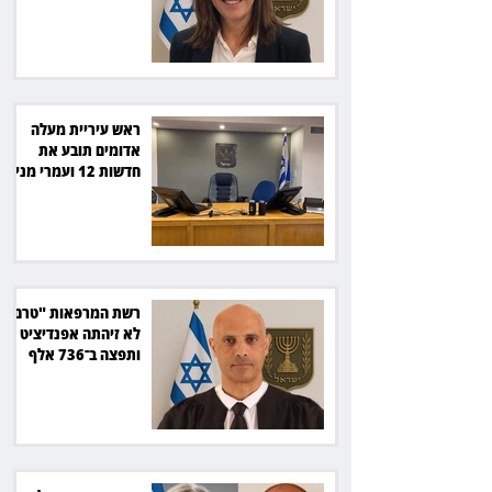
סולארי
ראש עיריית מעלה
אדומים תובע את
חדשות 12 ועמרי מניב
ב־150 אלף שקל
רשת המרפאות "טרם"
לא זיהתה אפנדיציט -
ותפצה ב־736 אלף
שקל