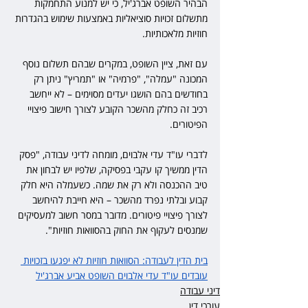
הבהיר השופט אברג'יל, כי יש למנוע התחמקות 
מתשלום זכויות סוציאליות באמצעות שימוש בהגדרות 
חוזיות מלאכותיות.
עם זאת, ציין השופט, במקרים שבהם תשלום נוסף 
המכונה "עמלה", "פרמיה" או "תמריץ" ניתן רק 
בחודשים בהם הושגו יעדים מסוימים – לא ייחשב 
רכיב זה כחלק מהשכר הקובע לצורך חישוב פיצויי 
הפיטורים.
לדברי עו"ד עדי אלבוים, מומחה לדיני עבודה, "פסק 
הדין ממשיך קו עקבי בפסיקה, שלפיו יש לבחון את 
טיב ההכנסה ולא רק את שמה. כשעמלה היא חלק 
קבוע ובלתי נפרד מהשכר – היא חייבת להיחשב 
לצורך פיצויי פיטורים. מדובר במסר חשוב למעסיקים 
שמנסים לעקוף את החוק בהסוואות חוזיות".
בית הדין לעבודה: הסוואות חוזיות לא יפגעו בזכויות 
עובדים עו"ד עדי אלבוים השופט אביע אברג'יל
דיני עבודה
עורכי דין