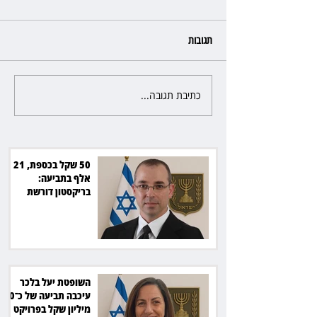
תגובות
כתיבת תגובה...
השופטת יעל בלכר עיכבה תביעה
את חדשות 12 ועמרי מניב ב־150
של כ־40 מיליון שקל בפרויקט
סולארי
50 שקל בכספת, 21
אלף בתביעה:
בריקסטון דורשת
תשלום על עיכוב בפינוי
השופטת יעל בלכר
עיכבה תביעה של כ־40
מיליון שקל בפרויקט