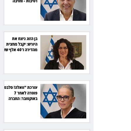
רטיבות - וחויבה
בכ־600 אלף שקל
בן הזוג ניצח את
היורש: יקבל מחצית
מהדירה ו־40 אלף שקל
הוצאות
עורכת "וואלה! סלבס"
פוטרה לאחר 7
באוקטובר: החברה
תשלם כ־54 אלף שקל