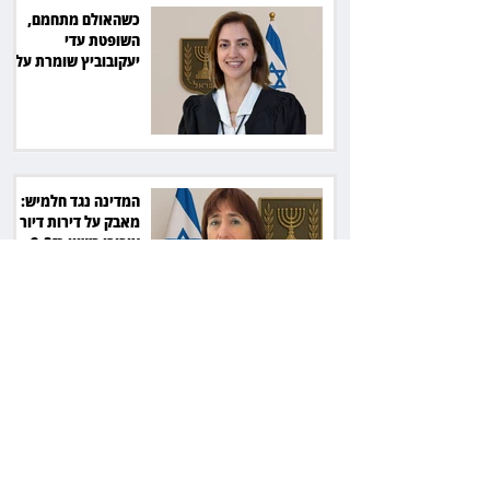
כשהאולם מתחמם,
השופטת עדי
יעקובוביץ שומרת על
קור רוח ושליטה
המדינה נגד חלמיש:
מאבק על דירות דיור
ציבורי בשווי כ־2.3
מיליארד שקל
זכוכיות בסלט ושן
שבורה: מסעדה בתל
אביב תשלם כ־45 אלף
שקל