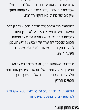
אינה עונה במלואה על ההגדרה של "בן זוג ביתי", 
שכן לאורך השנים עבדה לפרקים – לעיתים מתוך 
שיקולים של נוחות ולאו דווקא הקרבה.
בהתחשב בכך שבמסגרת חלוקת הרכוש כבר קיבלה 
האישה למעלה משני מיליון ליש"ט – בין היתר 
לרכישת דירה בלונדון – הוחלט על פיצוי מופחת. 
הסכום שנפסק לה עמד על 178,057 ליש"ט, נכון 
למועד פסק הדין – שהם כ־781,670 שקל לפי 
השער היציג.
סוף דבר: השופטת הדגישה כי מדובר בפיצוי מאוזן, 
המשקף את תרומתה של האישה לנישואין מחד, ואת 
חלקה ברכוש שכבר הועבר אליה מאידך. בכך 
הסתיים ההליך.
השופטת גלי רון קבעה: הבעל ישלם 780 אלף ש"ח 
לגרושתו - בית המשפט למשפחה
בשם החוק קטנות