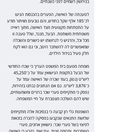
בגירושין רשמיים לפני כשנתיים.
לטענתה של האישה, הפערים בהכנסות הגיעו 
לכ־185 אלף שקל בחודש, והם נובעים מוויתור מודע 
על התפתחות מקצועית מצד האישה, מתוך ראייה 
משפחתית משותפת. הבעל, מנגד, שלל טענה זו 
מכל וכל, והדגיש כי לגרושתו יש כישורים והשכלה 
שמאפשרים לה להשתכר היטב, וכי גם הוא לקח 
חלק פעיל בגידול הילדים.
מומחה מטעם בית המשפט העריך כי שכרו החודשי 
של הבעל בתקופת הנישואין עמד על כ־45,250 
ליש"ט (נטו), בעוד שכרה של האישה עמד על 
כ־3,876 ליש"ט. גם אם הנתונים נבחנו בזהירות, 
נפסק כי מתקיימים פערי שכר ברורים ומשמעותיים, 
שיש להם השלכה מצטברת על חיי המשפחה.
השופטת גלי רון קבעה כי בנסיבות אלה מתקיימים 
שלושת התנאים שנקבעו בפסיקה להכרה בזכאות 
לפיצוי בשל פערי שכר: נישואין ארוכים, פערי 
השתכרות, ותרומה זוגית. עם זאת, נקבע כי האישה 