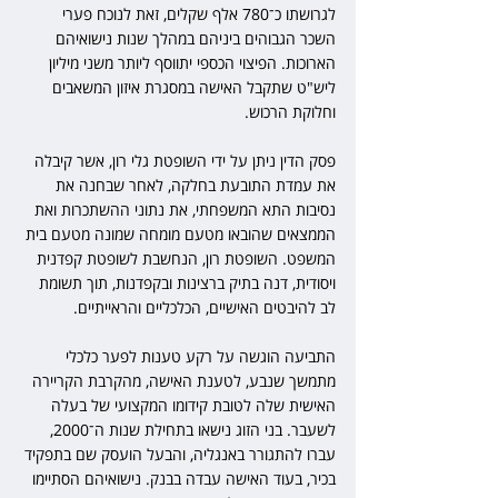
לגרושתו כ־780 אלף שקלים, זאת לנוכח פערי 
השכר הגבוהים ביניהם במהלך שנות נישואיהם 
הארוכות. הפיצוי הכספי יתווסף ליותר משני מיליון 
ליש"ט שתקבל האישה במסגרת איזון המשאבים 
וחלוקת הרכוש.
פסק הדין ניתן על ידי השופטת גלי רון, אשר קיבלה 
את עמדת התובעת בחלקה, לאחר שבחנה את 
נסיבות התא המשפחתי, את נתוני ההשתכרות ואת 
הממצאים שהובאו מטעם מומחה שמונה מטעם בית 
המשפט. השופטת רון, הנחשבת לשופטת קפדנית 
ויסודית, דנה בתיק ברצינות ובקפדנות, תוך תשומת 
לב להיבטים האישיים, הכלכליים והראייתיים.
התביעה הוגשה על רקע טענות לפער כלכלי 
מתמשך שנבע, לטענת האישה, מהקרבת הקריירה 
האישית שלה לטובת קידומו המקצועי של בעלה 
לשעבר. בני הזוג נישאו בתחילת שנות ה־2000, 
עברו להתגורר באנגליה, והבעל הועסק שם בתפקיד 
בכיר, בעוד האישה עבדה בבנק. נישואיהם הסתיימו 