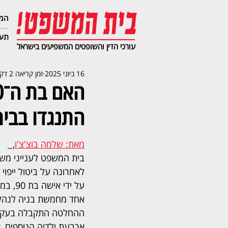
המג
תעב
עורכי הדין והשופטים המשפיעים בישראל
16 ביוני 2025
זמן קריאה 2 דקות
התנגדו בבי
מאת: שלמה בוצ'צ'ו
,  
בית המשפט לענייני משפ
לאחרונה על ביטול ייפו
על ידי 
אחד מחמשת בניה לנהל א
ההחלטה התקבלה בעקבו
ארבעת ילדיה הנוספים, 