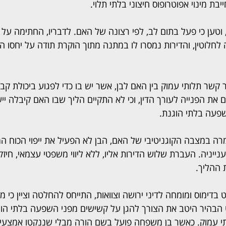
ת מינוי אפוטרופוס חיצוני בלתי תלוי.
טען כי פעל בתום לב, לפי רצונה של האם. לדבריו, החתימה על יי
חלוטין, והדירות נמסרו לו במתנה מתוך הוקרת תודה על יחסו הא
 קשר תלותי עמוק בין האם לבן, אשר יש בו כדי לפגוע ביכולת ק
ם את הפנייה לעורך הדין, וכי לא התקיים הליך שבו האם קיבלה ייע
פעה בלתי הוגנת.
רה במצבה הקוגניטיבי של האם, הבן לא הפעיל את ייפוי הכוח ה
נייניה. העברת שלוש הדירות אליו, ללא ליווי משפטי עצמאי, חי
 ההליך.
 בדימוס ומומחה לדיני ירושה וצוואות, התייחס להחלטה וציין כי מד
בהיר היטב את הצורך להגן על קשישים מפני השפעה בלתי הוגנ
י עמוק. כאשר בן משפחה פועל בשם הורה מבלי שננקטו אמצעי