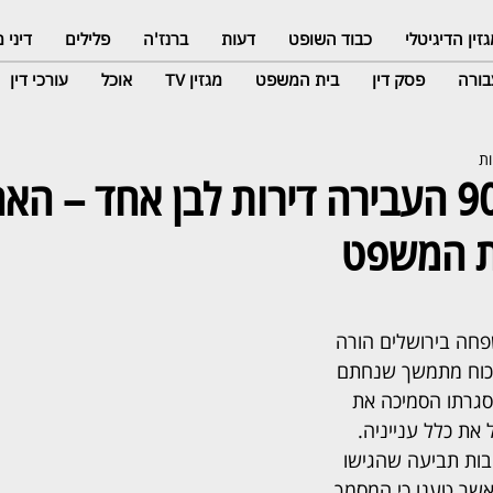
זין הדיגיטלי
כבוד השופט
דעות
ברנז'ה
פלילים
דיני
ורה
פסק דין
בית המשפט
מגזין TV
אוכל
עורכי דין
האם בת ה־90 העבירה דירות לבן אחד – ה
ת המשפט
חה בירושלים הורה 
י כוח מתמשך שנחתם 
אישה בת 90, במסגרתו הסמיכה את 
ת כלל ענייניה. 
ת תביעה שהגישו 
אשר טענו כי המסמך 