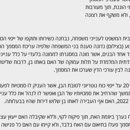
הוגנת, תוך מעורבות 
 ולא משקף את רצונה 
ית המשפט לענייני משפחה, נבחנה כשירותו ותוקפו של ייפוי הכ
וע (בצילום) נדונה טענת בני המשפחה שלפיה עריכת המסמך הת
אחד הבנים, אשר מונה במסגרתו לממונה בלעדי על כלל ענייניה
בדתית המלמדת על תלות עמוקה של האם באותו בן, לרבות שליטתו
נה לבין עורכי הדין שערכו את המסמך.
האישה חתמה בשנת 2014 על ייפוי כוח נוטריוני לטובת הבן, אשר העניק לו סמכויו
ח מתמשך שהרחיב את סמכויותיו של הבן ואפשר לו לנהל את כלל עניינ
ה.
ח נערך ביוזמת האח, תוך פיקוח לקוי, וללא שקיבלה האם ייעוץ עצ
מסמך פעלו בתיאום עם האח בלבד, ולא קיימו עם האם כל פגישה 