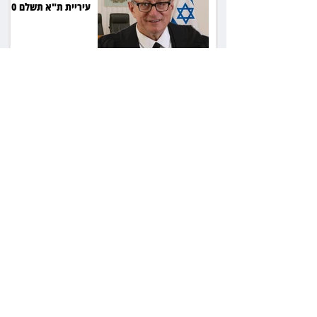
עיריית ת"א תשלם 30
אלף שקל הוצאות
אחרי הפסילה: גידי גוב
מגיע לפשרה בתאונה,
והפניקס תשלם כ־30
אלף שקל
תכנים מגיל 18 בשעות
היום: לקוחות הוט
יקבלו פיצוי ב־4 מיליון
שקל