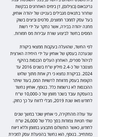
גרינבאום (בצילום), דן בימים האחרונים בבקשת 
שחרור בתנאים מגבילים בעניינו של יהודה אוחיון, 
בעל עסק לממכר חמוצים, סלטים וביצים בשוק 
מחנה יהודה בבירה, אשר נחקר על ידי רשות 
המסים בחשד לביצוע שורת עבירות מס חמורות.
לפי החשד, שהועלה בעקבות ממצאי ביקורת 
שנערכה בעסקו של אוחיון על ידי היחידה הארצית 
לניהול ספרים, האחרון העלים הכנסות בהיקף 
מצטבר של כ-2.4 מיליון ש"ח בשנים 2016 עד 
2024. בביקורת נמצא כי רק אחת מתוך שלוש 
הקופות בעסק מדווחת לרשויות המס, בעוד שיתר 
ההכנסות לא נרשמות כלל. בנוסף, אוחיון נחשד 
בהעסקת עובד בשכר מזומן של כ-10,000 ש"ח 
לחודש מאז שנת 2019, מבלי לדווח על כך כחוק.
עוד עולה מהחקירה, כי אוחיון שוכר במשך שנים 
שתי חנויות צמודות בסך כולל של 26,000 ש"ח 
לחודש, כאשר התשלום מתבצע במזומן וללא דיווח 
כמתחייב. בנוסף, הוא נחשד בהפעלת עסק למכירת 