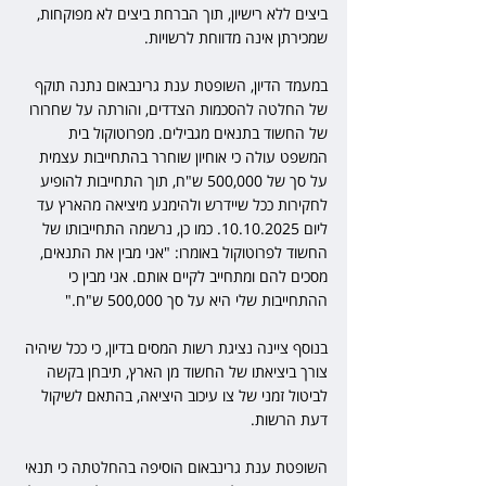
ביצים ללא רישיון, תוך הברחת ביצים לא מפוקחות, 
שמכירתן אינה מדווחת לרשויות.
במעמד הדיון, השופטת ענת גרינבאום נתנה תוקף 
של החלטה להסכמות הצדדים, והורתה על שחרורו 
של החשוד בתנאים מגבילים. מפרוטוקול בית 
המשפט עולה כי אוחיון שוחרר בהתחייבות עצמית 
על סך של 500,000 ש"ח, תוך התחייבות להופיע 
לחקירות ככל שיידרש ולהימנע מיציאה מהארץ עד 
ליום 10.10.2025. כמו כן, נרשמה התחייבותו של 
החשוד לפרוטוקול באומרו: "אני מבין את התנאים, 
מסכים להם ומתחייב לקיים אותם. אני מבין כי 
ההתחייבות שלי היא על סך 500,000 ש"ח."
בנוסף ציינה נציגת רשות המסים בדיון, כי ככל שיהיה 
צורך ביציאתו של החשוד מן הארץ, תיבחן בקשה 
לביטול זמני של צו עיכוב היציאה, בהתאם לשיקול 
דעת הרשות.
השופטת ענת גרינבאום הוסיפה בהחלטתה כי תנאי 