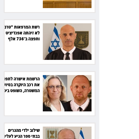
רשת המרפאות "טרם"
לא זיהתה אפנדיציט -
ותפצה ב־736 אלף
שקל
הרשמת אישרה לתפוס
את רכב היוקרה בסיוע
המשטרה, השופט ביטל
את המהלך
שילוב ילדי מהגרים
בבתי ספר הגיע לעליון: