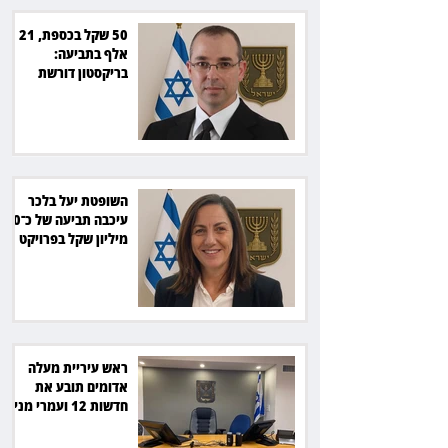
50 שקל בכספת, 21
אלף בתביעה:
בריקסטון דורשת
תשלום על עיכוב בפינוי
השופטת יעל בלכר
עיכבה תביעה של כ־40
מיליון שקל בפרויקט
סולארי
ראש עיריית מעלה
אדומים תובע את
חדשות 12 ועמרי מניב
ב־150 אלף שקל