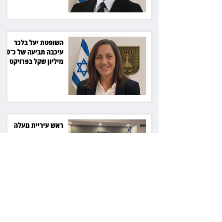
השופטת יעל בלכר
עיכבה תביעה של כ־40
מיליון שקל בפרויקט
סולארי
ראש עיריית מעלה
אדומים תובע את
חדשות 12 ועמרי מניב
ב־150 אלף שקל
רשת המרפאות "טרם"
לא זיהתה אפנדיציט -