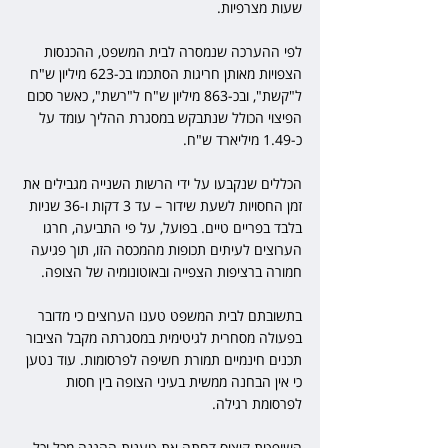
שעות מצרפיות.
לפי ההערכה שנמסרה לבית המשפט, ההכנסות 
הצפויות מאותן חריגות הסתכמו בכ-623 מיליון ש"ח 
ל"קשת", ובכ-863 מיליון ש"ח ל"רשת", כאשר סכום 
הפיצוי הכולל שנתבקש במסגרת ההליך עומד על 
כ-1.49 מיליארד ש"ח.
הכללים שנקבעו על ידי הרשות השנייה מגבילים את 
זמן החסויות לשעת שידור – עד 3 דקות ו-36 שניות 
בלבד בפריים טיים. בפועל, על פי התביעה, חרגו 
הערוצים לעיתים תכופות מהמכסה הזו, תוך פגיעה 
חמורה ברציפות הצפייה ובאוטונומיה של הצופה.
בתשובתם לבית המשפט טענו הערוצים כי מדובר 
בפעולה מסחרית לגיטימית במסגרתה מקבל הציבור 
תכנים חינמיים תמורת חשיפה לפרסומות. עוד נטען 
כי אין הבחנה ממשית בעיני הצופה בין חסות 
לפרסומת רגילה.
השופטת קיציס דחתה את טענות ההגנה מכל וכל. 