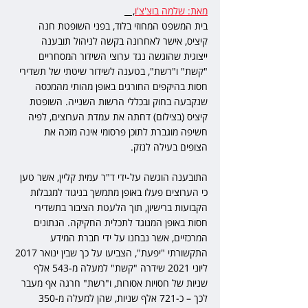
מאת: שלמה בוצ'צ'ו
,   
בית המשפט המחוזי בלוד, בפני השופטת חנה 
קיציס, אישר לאחרונה בקשה לניהול תובענה 
ייצוגית שהוגשה נגד ערוצי השידור המסחריים 
"קשת" ו"רשת", בטענה לשידור שיטתי של תשדירי 
חסות בהיקפים החורגים באופן מהותי מהמכסה 
שנקבעה בחוק ובכללי הרשות השנייה. השופטת 
קיציס (בצילום) דחתה את עמדת הערוצים, לפיה 
חשיפה מוגברת לתוכן פרסומי אינה מזכה את 
הצופים בעילה לנזק.
התובענה הוגשה על-ידי ד"ר עמית קליין, אשר טען 
כי הערוצים פעלו באופן מתמשך בניגוד למגבלות 
הקבועות ברישיון, תוך הלעטת הציבור בתשדירי 
חסות באופן המנוגד לתכלית החקיקה. הנתונים 
המרכזיים, אשר נבחנו על ידי חברת המידע 
התקשורתי "יפעת", הצביעו על כך שבין ינואר 2017 
ליוני 2021 שידרה "קשת" למעלה מ-543 אלף 
שניות של חסויות אסורות, ו"רשת" חרגה אף מעבר 
לכך – כ-721 אלף שניות, שהן למעלה מ-350 