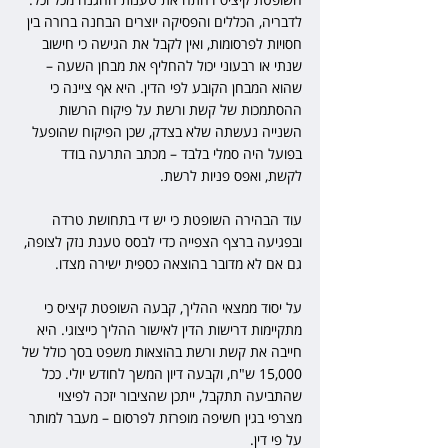
לדבריה, הכללים והפסיקה יוצרים הבחנה ברורה בין 
חסויות לפרסומות, ואין לקבל את הגישה כי חישוב 
שנתי או רבעוני יכול להחליף את מבחן השעה – 
שהוא המבחן הקובע לפי הדין. היא אף ציינה כי 
ההסתמכות של קשת ורשת על פיקוח הרשות 
השנייה נעשתה שלא בצדק, שכן הפיקוח שהופעל 
בפועל היה סמלי בלבד – מכתב התרעה בודד 
לקשת, ואפס פניות לרשת.
עוד הבהירה השופטת כי יש די בתחושת טרדה 
ובפגיעה ברצף הצפייה כדי לבסס טענת נזק לצופה, 
גם אם לא מדובר בהוצאה כספית ישירה מצדו.
על יסוד ממצאי ההליך, קבעה השופטת קיציס כי 
מתקיימות דרישות הדין לאישור ההליך כייצוגי. היא 
חייבה את קשת ורשת בהוצאות משפט בסך כולל של 
15,000 ש"ח, וקבעה דיון המשך לחודש יולי. ככל 
שהתביעה תתקבל, ייתכן שהציבור יזכה לפיצוי 
מצרפי בגין חשיפה מופרזת לפרסום – מעבר למותר 
על פי דין.