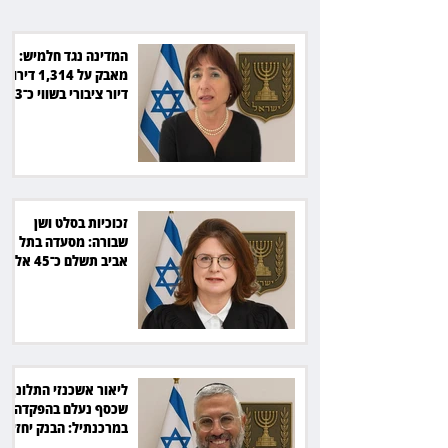
המדינה נגד חלמיש:
מאבק על 1,314 דירות
דיור ציבורי בשווי כ־2.3
מיליארד שקל
זכוכיות בסלט ושן
שבורה: מסעדה בתל
אביב תשלם כ־45 אלף
שקל
ליאור אשכנזי התלונן
שכסף נעלם בהפקדה
במרכנתיל: הבנק יחזיר
7,700 שקל