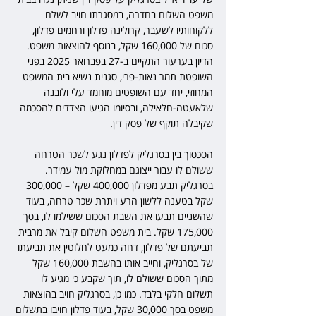
משפט השלום בחדרה, במסגרתו חויב לשלם 
ללקוחותיו לשעבר, קרולינה פדלון ורחמים פדלון, 
סכום של 160,000 שקל, בנוסף להוצאות משפט. 
הדיון בערעור התקיים ב-27 בפברואר 2025 בפני 
השופטת תמר נאות-פרי, סגנית נשיא בית המשפט 
המחוזי, יחד עם השופטים מוחמד עלי ולובנה 
שלאעטה-חלאילה, ובסיומו הגיעו הצדדים להסכמה 
שקיבלה תוקף של פסק דין.
הסכסוך בין בסרגליק לפדלון נגע לשכר הטרחה 
ששולם לו עבור ייצוגם במחלוקת מול עמידר. 
בסרגליק תבע מפדלון 400,000 שקל – 300,000 
שקל בטענה ללשון הרע ויתרת שכר טרחה, בעוד 
שהשניים תבעו את השבת הסכום ששילמו לו, בסך 
175,000 שקל. בית משפט השלום קיבל את מרבית 
תביעתם של פדלון, דחה כמעט לחלוטין את תביעתו 
של בסרגליק, וחייב אותו בהשבת 160,000 שקל 
מתוך הסכום ששולם לו, תוך שקבע כי מגיע לו 
תשלום חלקי בלבד. כמו כן, בסרגליק חויב בהוצאות 
משפט בסך 30,000 שקל, בעוד פדלון חויבו בתשלום 