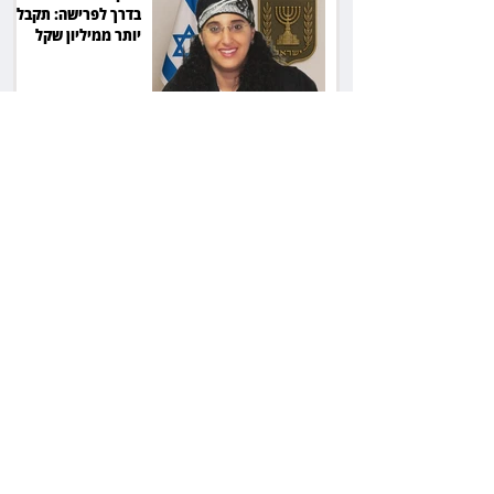
בדרך לפרישה: תקבל
יותר ממיליון שקל
מהמדינה
50 שקל בכספת, 21
אלף בתביעה:
בריקסטון דורשת
תשלום על עיכוב בפינוי
השופטת יעל בלכר
עיכבה תביעה של כ־40
מיליון שקל בפרויקט
סולארי