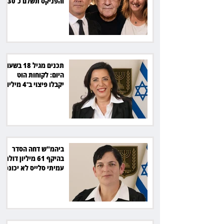
והפניקס תשלם כ־30
אלף שקל
תכנים מגיל 18 בשעות
היום: לקוחות הוט
יקבלו פיצוי ב־4 מיליון
שקל
ביהמ"ש דחה הסדר
בהיקף 61 מיליון דולר:
עמיתי סלייס לא יכונסו
להצבעה