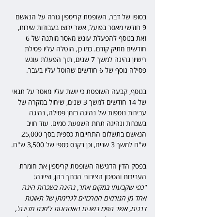
בסופו של דבר, השופטת קריספין גזרה על הנאשם 
9 חודשי מאסר בפועל, אשר ירוצו בעבודות שירות, 
זאת בנוסף להפעלת עונש מאסר מותנה של 6 
חודשים מתיק קודם. כמו כן, הוטלה עליו פסילת 
רישיון נהיגה למשך 7 שנים, תוך הפעלת עונש 
פסילה נוסף של 6 חודשים שהוטל עליו בעבר.
בנוסף, קבעה השופטת כי יושת עליו מאסר על תנאי 
של 14 חודשים למשך 3 שנים, שיחול במקרה של 
עבירות נוספות של נהיגה בזמן פסילה, נהיגה 
בשכרות ונהיגה תחת השפעת סמים. עוד חויב 
הנאשם בתשלום התחייבות כספית בסך 25,000 
ש"ח למשך 3 שנים, וכן בקנס כספי של 3,500 ש"ח. 
בפסק הדין הדגישה השופטת קריספין את חומרת 
העבירות והסיכון הציבורי הכרוך בהן, וציינה: 
"כפי שקבעתי במקום אחר, נהיגה בשכרות הינה 
אחד מן הגורמים המרכזיים לגרימתן של תאונות 
דרכים, אשר הפכו בשנים האחרונות ל'מכת מדינה', 