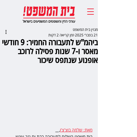
עורכי הדין והשופטים המשפיעים בישראל
מגזין בית המשפט
21 בפבר׳ 2025
זמן קריאה 2 דקות
ביהמ"ש לתעבורה החמיר: 9 חודשי
מאסר ו-7 שנות פסילה לרוכב
אופנוע שנתפס שיכור
מאת: שלמה בוצ'צ'ו
,   
בית משפט השלום לתעבורה בבת ים גזר עונש 