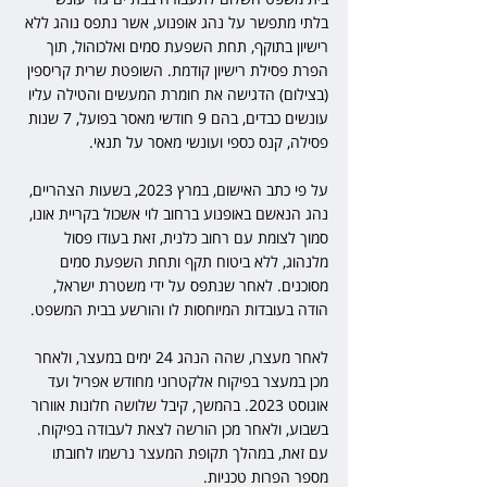
בלתי מתפשר על נהג אופנוע, אשר נתפס נוהג ללא 
רישיון בתוקף, תחת השפעת סמים ואלכוהול, תוך 
הפרת פסילת רישיון קודמת. השופטת שרית קריספין 
(בצילום) הדגישה את חומרת המעשים והטילה עליו 
עונשים כבדים, בהם 9 חודשי מאסר בפועל, 7 שנות 
פסילה, קנס כספי ועונשי מאסר על תנאי.
על פי כתב האישום, במרץ 2023, בשעות הצהריים, 
נהג הנאשם באופנוע ברחוב לוי אשכול בקריית אונו, 
סמוך לצומת עם רחוב כלנית, זאת בעודו פסול 
מלנהוג, ללא ביטוח תקף ותחת השפעת סמים 
מסוכנים. לאחר שנתפס על ידי משטרת ישראל, 
הודה בעובדות המיוחסות לו והורשע בבית המשפט.
לאחר מעצרו, שהה הנהג 24 ימים במעצר, ולאחר 
מכן במעצר בפיקוח אלקטרוני מחודש אפריל ועד 
אוגוסט 2023. בהמשך, קיבל שלושה חלונות אוורור 
בשבוע, ולאחר מכן הורשה לצאת לעבודה בפיקוח. 
עם זאת, במהלך תקופת המעצר נרשמו לחובתו 
מספר הפרות טכניות.