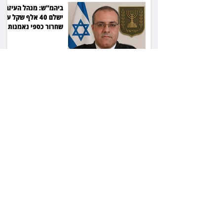
ביהמ"ש: מנהל העיזבון
ישלם 40 אלף שקל על
שחרור כספי נאמנות
22 שנות מאסר לרוצח:
הסכסוך בגינה הסתיים
ברצח יוסי ביילין ז"ל
המחוזי פסק, העליון
אישר: חתימה על חוזה
מחייבת גם בלי שליטה
בשפה