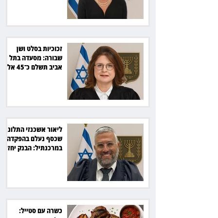
זכוכיות בסלט ושן
שבורה: מסעדה בתל
אביב תשלם כ־45 אלף
שקל
ליאור אשכנזי התלונן
שכסף נעלם בהפקדה
במרכנתיל: הבנק יחזיר
7,700 שקל
כשרה עם סטייל: