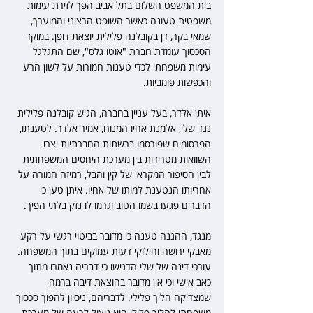
בית המשפט השלום בתל אביב הפך לזירת עימות 
משפטית טעונה כאשר השופט הרציני והמוערך, 
שמאי בקר, דן בקובלנה פלילית יוצאת דופן. במוקד 
הסכסוך עומדת חברת "אוטו גלס", שם התגלגל 
עימות משפחתי לכדי טענות חמורות על לשון הרע 
והכפשות פומביות.
איתן אלדר, בעל עניין בחברה, הגיש קובלנה פלילית 
נגד שלי, אלמנת אחיו המנוח, אמיר אלדר. לטענתו, 
הפרסומים שפורסמו ברשתות החברתיות יצרו 
השוואות מטרידות בין מערכת היחסים המשפחתית 
לבין הסיפור המקראי של קין והבל, רמיזה חמורה על 
אחריותו הנטענת למותו של אחיו. איתן טען כי 
הדברים פגעו בשמו הטוב וגרמו לו נזק בלתי הפיך.
מנגד, ההגנה טענה כי מדובר בביטוי רגשי על רקע 
מאבקי ירושה וחילוקי דעות עמוקים בתוך המשפחה. 
עורכי דינה של שלי הדגישו כי דבריה נאמרו מתוך 
כאב אישי וכי אין מדובר בהוצאת דיבה ברמה 
שמצדיקה הליך פלילי. לדבריהם, ניסיון להפוך סכסוך 
משפחתי להליך פלילי הוא ניצול לרעה של מערכת 