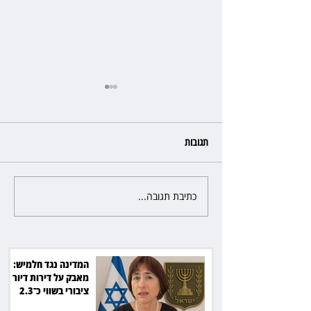
תגובות
כתיבת תגובה...
י התלונן שכסף נעלם
זכוכיות בסלט ושן שבורה: מסעדה
בתל אביב תשלם כ־45 אלף שקל
המדינה נגד חלמיש:
מאבק על דירות דיור
ציבורי בשווי כ־2.3
מיליארד שקל