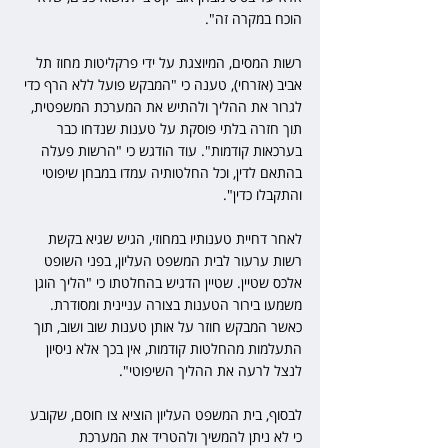
הוכח במקרה זה".
רשות המסים, המיוצגת על ידי פרקליטות מחוז תל 
אביב (אזרחי), טענה כי "המבקש פועל ללא הרף כדי 
לגרור את ההליך ולהתיש את המערכת המשפטית, 
תוך חזרה בלתי פוסקת על טענות שנדחו כבר 
בערכאות קודמות". עוד הודגש כי "הרשות פעלה 
בהתאם לדין, וכל החלטותיה עמדו במבחן שיפוטי 
והתקבלו כדין".
לאחר דחיית טענותיו במחוזי, הגיש שגיא בקשת 
רשות ערעור לבית המשפט העליון, בפני השופט 
אלכס שטיין. שטיין הדגיש בהחלטתו כי "הליך הוגן 
משמעו בירור הטענות בצורה עניינית ומסודרת. 
כאשר המבקש חוזר על אותן טענות שוב ושוב, תוך 
התעלמות מהחלטות קודמות, אין בכך אלא ניסיון 
לנצל לרעה את ההליך השיפוטי".
לבסוף, בית המשפט העליון הוציא צו חוסם, שקובע 
כי לא ניתן להמשיך ולהטריד את המערכת 