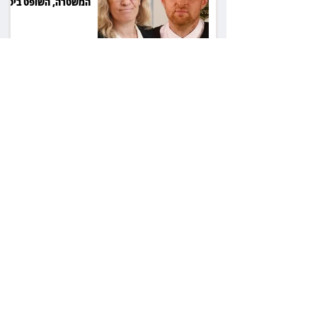
המשטרה, השופט ביטל
את המהלך
שילוב ילדי מהגרים
בבתי ספר הגיע לעליון:
עיריית ת"א תשלם 30
אלף שקל הוצאות
אחרי הפסילה: גידי גוב
מגיע לפשרה בתאונה,
והפניקס תשלם כ־30
אלף שקל