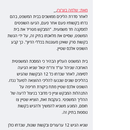
מאת: שלמה בוצ'צ'ו
,  
לאחר סדרת הליכים ממושכים בבית המשפט, בהם 
נדחו בקשותיו פעם אחר פעם, הגיעו השופטים 
למסקנה חד משמעית. "המבקש מטריד את בית 
המשפט, שסיים את מלאכתו בתיק זה, על ידי הגשת 
בקשות סרק שאינן מעוגנות בכללי הדיון". כך קבע 
השופט אלכס שטיין.
בית המשפט העליון הבהיר כי המסכת המשפטית 
הארוכה שניהל עו"ד ורו"ח יגאל שגיא הגיעה 
לסיומה, לאחר שנדחו כל 12 הבקשות שהגיש 
בהליכים שונים שנגעו להליכי ההוצאה לפועל נגדו. 
השופט אלכס שטיין מתח ביקורת חריפה על 
התנהלות המבקש וציין כי מדובר בניצול לרעה של 
ההליך המשפטי. בעקבות זאת, הוציא שטיין צו 
חוסם, המונע משגיא להמשיך ולהגיש בקשות 
נוספות בתיק זה.
שגיא הגיש 12 ערעורים ובקשות שונות, שנדחו כולן 