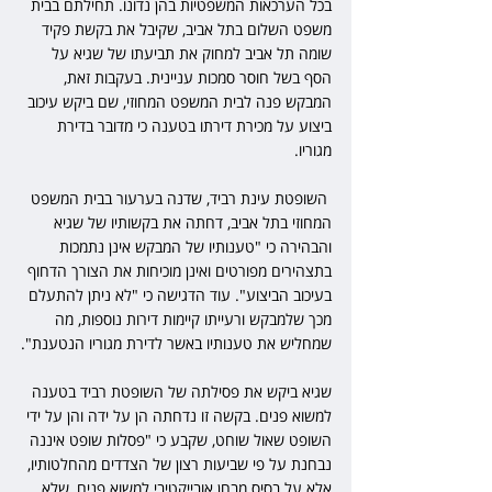
בכל הערכאות המשפטיות בהן נדונו. תחילתם בבית 
משפט השלום בתל אביב, שקיבל את בקשת פקיד 
שומה תל אביב למחוק את תביעתו של שגיא על 
הסף בשל חוסר סמכות עניינית. בעקבות זאת, 
המבקש פנה לבית המשפט המחוזי, שם ביקש עיכוב 
ביצוע על מכירת דירתו בטענה כי מדובר בדירת 
מגוריו.
 השופטת עינת רביד, שדנה בערעור בבית המשפט 
המחוזי בתל אביב, דחתה את בקשותיו של שגיא 
והבהירה כי "טענותיו של המבקש אינן נתמכות 
בתצהירים מפורטים ואינן מוכיחות את הצורך הדחוף 
בעיכוב הביצוע". עוד הדגישה כי "לא ניתן להתעלם 
מכך שלמבקש ורעייתו קיימות דירות נוספות, מה 
שמחליש את טענותיו באשר לדירת מגוריו הנטענת".
שגיא ביקש את פסילתה של השופטת רביד בטענה 
למשוא פנים. בקשה זו נדחתה הן על ידה והן על ידי 
השופט שאול שוחט, שקבע כי "פסלות שופט איננה 
נבחנת על פי שביעות רצון של הצדדים מהחלטותיו, 
אלא על בסיס מבחן אובייקטיבי למשוא פנים, שלא 