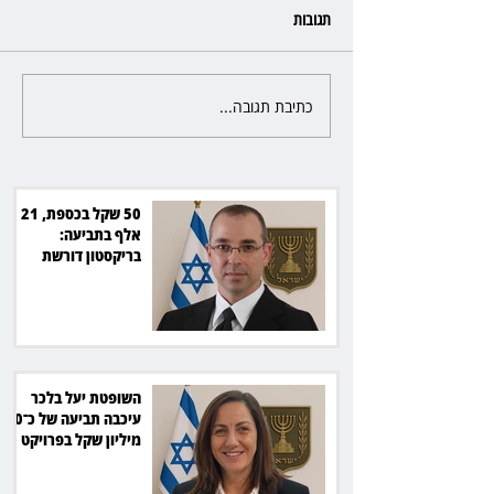
תגובות
כתיבת תגובה...
השופטת יעל בלכר עיכבה תביעה
את חדשות 12 ועמרי מניב ב־150
של כ־40 מיליון שקל בפרויקט
סולארי
50 שקל בכספת, 21
אלף בתביעה:
בריקסטון דורשת
תשלום על עיכוב בפינוי
השופטת יעל בלכר
עיכבה תביעה של כ־40
מיליון שקל בפרויקט
סולארי