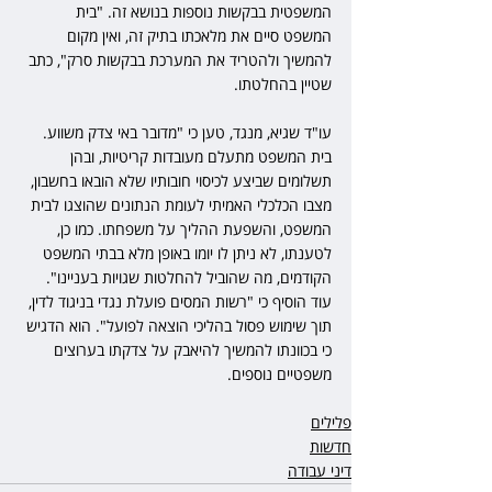
המשפטית בבקשות נוספות בנושא זה. "בית 
המשפט סיים את מלאכתו בתיק זה, ואין מקום 
להמשיך ולהטריד את המערכת בבקשות סרק", כתב 
שטיין בהחלטתו.
עו"ד שגיא, מנגד, טען כי "מדובר באי צדק משווע. 
בית המשפט מתעלם מעובדות קריטיות, ובהן 
תשלומים שביצע לכיסוי חובותיו שלא הובאו בחשבון, 
מצבו הכלכלי האמיתי לעומת הנתונים שהוצגו לבית 
המשפט, והשפעת ההליך על משפחתו. כמו כן, 
לטענתו, לא ניתן לו יומו באופן מלא בבתי המשפט 
הקודמים, מה שהוביל להחלטות שגויות בעניינו". 
עוד הוסיף כי "רשות המסים פועלת נגדי בניגוד לדין, 
תוך שימוש פסול בהליכי הוצאה לפועל". הוא הדגיש 
כי בכוונתו להמשיך להיאבק על צדקתו בערוצים 
משפטיים נוספים.
פלילים
חדשות
דיני עבודה